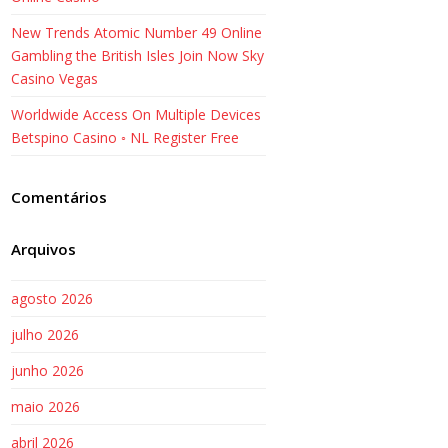
New Trends Atomic Number 49 Online
Gambling the British Isles Join Now Sky
Casino Vegas
Worldwide Access On Multiple Devices
Betspino Casino ◦ NL Register Free
Comentários
Arquivos
agosto 2026
julho 2026
junho 2026
maio 2026
abril 2026