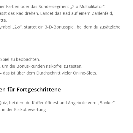
vier Farben oder das Sondersegment „2‑x Multiplikator“.
lässt das Rad drehen. Landet das Rad auf einem Zahlenfeld,
tte.
Symbol „2‑x“, startet ein 3‑D‑Bonusspiel, bei dem du zusätzliche
 Spiel zu beobachten.
, um die Bonus‑Runden risikofrei zu testen.
das ist über dem Durchschnitt vieler Online‑Slots.
ien für Fortgeschrittene
s Quiz, bei dem du Koffer öffnest und Angebote vom „Banker“
 in der Risikobewertung.