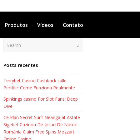
Produtos
Vídeos
Contato
Search
Submit
Posts recentes
Terrybet Casino Cashback sulle
Perdite: Come Funziona Realmente
Spinkings casino For Slot Fans: Deep
Dive
Ce Plan Secret Sunt Neangajat Astate
Sigebet Cazinou De Jocuri De Noroc
România Claim Free Spins Mozzart
Online Casino