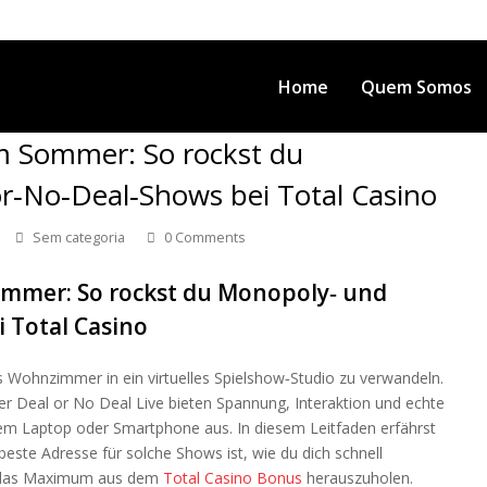
Home
Quem Somos
im Sommer: So rockst du
r‑No‑Deal‑Shows bei Total Casino
Sem categoria
0 Comments
Sommer: So rockst du Monopoly‑ und
 Total Casino
s Wohnzimmer in ein virtuelles Spielshow‑Studio zu verwandeln.
er Deal or No Deal Live bieten Spannung, Interaktion und echte
em Laptop oder Smartphone aus. In diesem Leitfaden erfährst
beste Adresse für solche Shows ist, wie du dich schnell
en, das Maximum aus dem
Total Casino Bonus
herauszuholen.