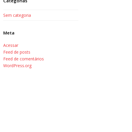
Categorias
Sem categoria
Meta
Acessar
Feed de posts
Feed de comentários
WordPress.org