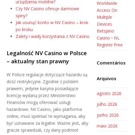
urządzenia mobilne?
Worldwide
Czy NV Casino oferuje darmowe
Access On
spiny?
Multiple
Jak usunąć konto w NV Casino – krok
Devices
po kroku
Betspino
Zalety i wady korzystania z NV Casino
Casino ◦ NL
Register Free
Legalność NV Casino w Polsce
– aktualny stan prawny
Comentários
W Polsce regulacje dotyczące hazardu są
Arquivos
dość restrykcyjne. Zgodnie z polskim
prawem, jedynie kasyna posiadające
agosto 2026
licencję wydaną przez Ministerstwo
Finansów mogą oferować usługi
julho 2026
hazardowe. NV Casino, jako platforma
junho 2026
online, musi spełniać te wymagania, aby
być uznawane za legalne. Ważne jest, aby
maio 2026
gracze sprawdzali, czy dany podmiot