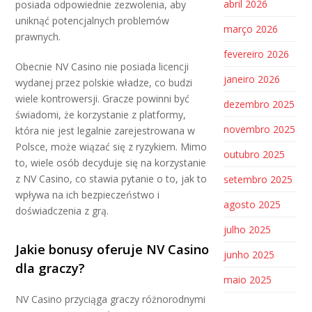
abril 2026
posiada odpowiednie zezwolenia, aby
uniknąć potencjalnych problemów
março 2026
prawnych.
fevereiro 2026
Obecnie NV Casino nie posiada licencji
janeiro 2026
wydanej przez polskie władze, co budzi
wiele kontrowersji. Gracze powinni być
dezembro 2025
świadomi, że korzystanie z platformy,
novembro 2025
która nie jest legalnie zarejestrowana w
Polsce, może wiązać się z ryzykiem. Mimo
outubro 2025
to, wiele osób decyduje się na korzystanie
z NV Casino, co stawia pytanie o to, jak to
setembro 2025
wpływa na ich bezpieczeństwo i
agosto 2025
doświadczenia z grą.
julho 2025
Jakie bonusy oferuje NV Casino
junho 2025
dla graczy?
maio 2025
NV Casino przyciąga graczy różnorodnymi