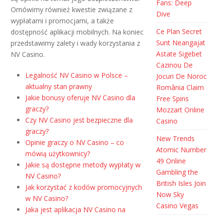
Fans: Deep
Omówimy również kwestie związane z
Dive
wypłatami i promocjami, a także
Ce Plan Secret
dostępność aplikacji mobilnych. Na koniec
Sunt Neangajat
przedstawimy zalety i wady korzystania z
Astate Sigebet
NV Casino.
Cazinou De
Legalność NV Casino w Polsce –
Jocuri De Noroc
aktualny stan prawny
România Claim
Jakie bonusy oferuje NV Casino dla
Free Spins
graczy?
Mozzart Online
Czy NV Casino jest bezpieczne dla
Casino
graczy?
New Trends
Opinie graczy o NV Casino – co
Atomic Number
mówią użytkownicy?
49 Online
Jakie są dostępne metody wypłaty w
Gambling the
NV Casino?
British Isles Join
Jak korzystać z kodów promocyjnych
Now Sky
w NV Casino?
Casino Vegas
Jaka jest aplikacja NV Casino na