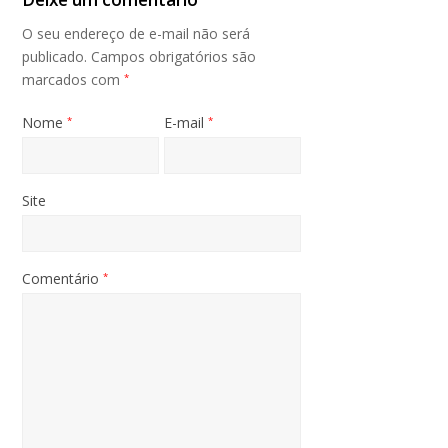
O seu endereço de e-mail não será
publicado.
Campos obrigatórios são
marcados com
*
Nome
E-mail
*
*
Site
Comentário
*