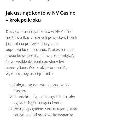
Jak usunąć konto w NV Casino
– krok po kroku
Decyzja o usunięciu konta w NV Casino
może wynikać z różnych powodów, takich
jak zmiana preferencji czy chęć
odpoczynku od hazardu. Proces ten jest
stosunkowo prosty, ale warto pamiętać,
że wszystkie działania powinny być
przemyślane. Oto kroki, które należy
wykonać, aby usunąć konto:
Zaloguj się na swoje konto w NV
Casino.
Skontaktuj się z obsługą klienta, aby
zgłosić chęć usunięcia konta.
Postępuj zgodnie z instrukcjami, które
otrzymasz od pracownika wsparcia.