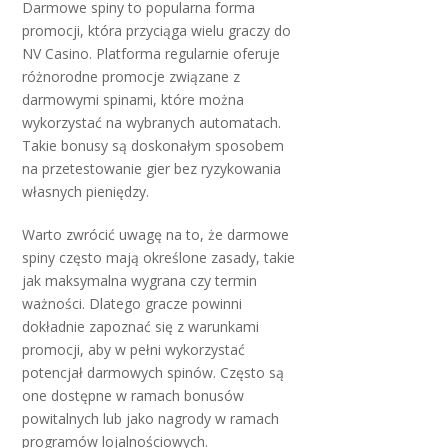
Darmowe spiny to popularna forma
promocji, która przyciąga wielu graczy do
NV Casino. Platforma regularnie oferuje
różnorodne promocje związane z
darmowymi spinami, które można
wykorzystać na wybranych automatach.
Takie bonusy są doskonałym sposobem
na przetestowanie gier bez ryzykowania
własnych pieniędzy.
Warto zwrócić uwagę na to, że darmowe
spiny często mają określone zasady, takie
jak maksymalna wygrana czy termin
ważności. Dlatego gracze powinni
dokładnie zapoznać się z warunkami
promocji, aby w pełni wykorzystać
potencjał darmowych spinów. Często są
one dostępne w ramach bonusów
powitalnych lub jako nagrody w ramach
programów lojalnościowych.