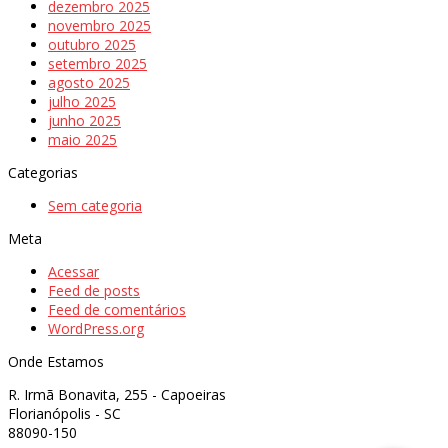
dezembro 2025
novembro 2025
outubro 2025
setembro 2025
agosto 2025
julho 2025
junho 2025
maio 2025
Categorias
Sem categoria
Meta
Acessar
Feed de posts
Feed de comentários
WordPress.org
Onde Estamos
R. Irmã Bonavita, 255 - Capoeiras
Florianópolis - SC
88090-150