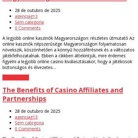
28 de outubro de 2025
agenciag13
Sem categoria
0 Comments
A legjobb online kaszinók Magyarországon: részletes útmutató Az
online kaszinók népszerűsége Magyarországon folyamatosan
növekszik, köszönhetően a könnyű hozzáférésnek és a változatos
játékfelhozatalnak. Ebben a cikkben áttekintjük, mire érdemes
figyelni a legjobb online casino kiválasztásakor, hogy a játékosok
biztonságos és élvezetes…
Read More
→
The Benefits of Casino Affiliates and
Partnerships
28 de outubro de 2025
agenciag13
Sem categoria
0 Comments