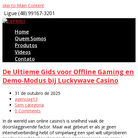
skip to Main Content
Ligue (48) 99167-3201
Home
Quem Somos
Produtos
Vídeos
Contato
Open
De Ultieme Gids voor Offline Gaming en
Mobile
Demo‑Modus bij Luckywave Casino
Menu
31 de outubro de 2025
agenciag13
Sem categoria
0 Comments
In de wereld van online casino’s is snelheid vaak de
doorslaggevende factor. Maar wat gebeurt er als je geen
internetverbinding hebt of simpelweg een spel wilt uitproberen