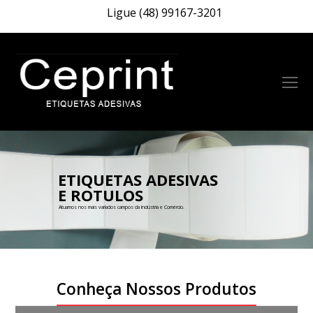
Ligue (48) 99167-3201
O
Mo
M
RIBBONS E ETIQUETAS
Linha completa de diversos produtos
Conheça Nossos Produtos