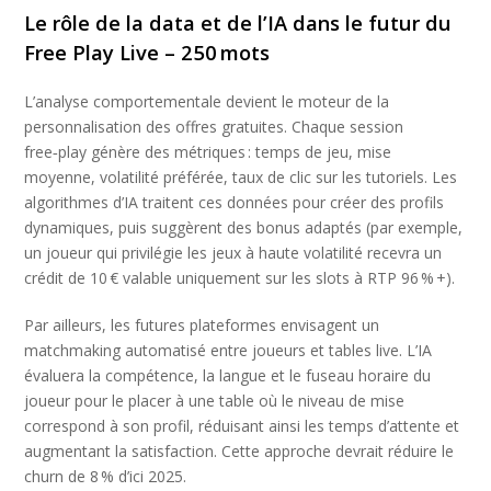
Le rôle de la data et de l’IA dans le futur du
Free Play Live – 250 mots
L’analyse comportementale devient le moteur de la
personnalisation des offres gratuites. Chaque session
free‑play génère des métriques : temps de jeu, mise
moyenne, volatilité préférée, taux de clic sur les tutoriels. Les
algorithmes d’IA traitent ces données pour créer des profils
dynamiques, puis suggèrent des bonus adaptés (par exemple,
un joueur qui privilégie les jeux à haute volatilité recevra un
crédit de 10 € valable uniquement sur les slots à RTP 96 % +).
Par ailleurs, les futures plateformes envisagent un
matchmaking automatisé entre joueurs et tables live. L’IA
évaluera la compétence, la langue et le fuseau horaire du
joueur pour le placer à une table où le niveau de mise
correspond à son profil, réduisant ainsi les temps d’attente et
augmentant la satisfaction. Cette approche devrait réduire le
churn de 8 % d’ici 2025.