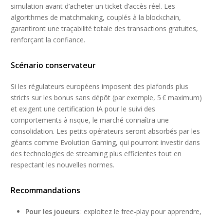
simulation avant d’acheter un ticket d’accès réel. Les
algorithmes de matchmaking, couplés à la blockchain,
garantiront une traçabilité totale des transactions gratuites,
renforçant la confiance.
Scénario conservateur
Si les régulateurs européens imposent des plafonds plus
stricts sur les bonus sans dépôt (par exemple, 5 € maximum)
et exigent une certification IA pour le suivi des
comportements à risque, le marché connaîtra une
consolidation. Les petits opérateurs seront absorbés par les
géants comme Evolution Gaming, qui pourront investir dans
des technologies de streaming plus efficientes tout en
respectant les nouvelles normes.
Recommandations
Pour les joueurs
: exploitez le free‑play pour apprendre,