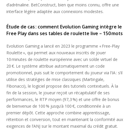
d’adrénaline. BetConstruct, bien que moins connu, offre une
interface légère adaptée aux connexions modestes.
Étude de cas : comment Evolution Gaming intègre le
Free Play dans ses tables de roulette live – 150 mots
Evolution Gaming a lancé en 2023 le programme « Free‑Play
Roulette », qui permet aux nouveaux inscrits de jouer
10 minutes de roulette européenne avec un solde virtuel de
20 €. Le système attribue automatiquement un code
promotionnel, puis suit le comportement du joueur via l’IA : s’il
utilise des stratégies de mise classiques (Martingale,
Fibonacci), le logiciel propose des tutoriels contextuels. À la
fin de la session, le joueur reçoit un récapitulatif de ses
performances, le RTP moyen (97,3 %) et une offre de bonus
de bienvenue de 100 % jusqu’à 100 €, conditionnée à un
premier dépôt. Cette approche combine apprentissage,
rétention et conversion, tout en maintenant la conformité aux
exigences de l’ANJ sur le montant maximal du crédit gratuit.