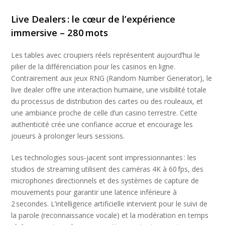
Live Dealers : le cœur de l’expérience
immersive – 280 mots
Les tables avec croupiers réels représentent aujourd’hui le
pilier de la différenciation pour les casinos en ligne.
Contrairement aux jeux RNG (Random Number Generator), le
live dealer offre une interaction humaine, une visibilité totale
du processus de distribution des cartes ou des rouleaux, et
une ambiance proche de celle d’un casino terrestre. Cette
authenticité crée une confiance accrue et encourage les
joueurs à prolonger leurs sessions.
Les technologies sous‑jacent sont impressionnantes : les
studios de streaming utilisent des caméras 4K à 60 fps, des
microphones directionnels et des systèmes de capture de
mouvements pour garantir une latence inférieure à
2 secondes. L’intelligence artificielle intervient pour le suivi de
la parole (reconnaissance vocale) et la modération en temps