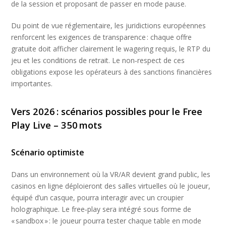
de la session et proposant de passer en mode pause.
Du point de vue réglementaire, les juridictions européennes
renforcent les exigences de transparence : chaque offre
gratuite doit afficher clairement le wagering requis, le RTP du
jeu et les conditions de retrait. Le non‑respect de ces
obligations expose les opérateurs à des sanctions financières
importantes.
Vers 2026 : scénarios possibles pour le Free
Play Live – 350 mots
Scénario optimiste
Dans un environnement où la VR/AR devient grand public, les
casinos en ligne déploieront des salles virtuelles où le joueur,
équipé d’un casque, pourra interagir avec un croupier
holographique. Le free‑play sera intégré sous forme de
« sandbox » : le joueur pourra tester chaque table en mode