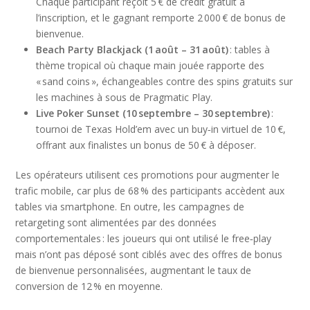
Chaque participant reçoit 5 € de crédit gratuit à
l’inscription, et le gagnant remporte 2 000 € de bonus de
bienvenue.
Beach Party Blackjack (1 août – 31 août)
: tables à
thème tropical où chaque main jouée rapporte des
« sand coins », échangeables contre des spins gratuits sur
les machines à sous de Pragmatic Play.
Live Poker Sunset (10 septembre – 30 septembre)
:
tournoi de Texas Hold’em avec un buy‑in virtuel de 10 €,
offrant aux finalistes un bonus de 50 € à déposer.
Les opérateurs utilisent ces promotions pour augmenter le
trafic mobile, car plus de 68 % des participants accèdent aux
tables via smartphone. En outre, les campagnes de
retargeting sont alimentées par des données
comportementales : les joueurs qui ont utilisé le free‑play
mais n’ont pas déposé sont ciblés avec des offres de bonus
de bienvenue personnalisées, augmentant le taux de
conversion de 12 % en moyenne.