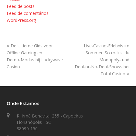
Feed de posts
Feed de comentários
WordPress.org
previous
next
De Ultieme Gids voor
Live‑Casino‑Erlebnis im
post:
post:
Offline Gaming en
Sommer: So rockst du
Demo‑Modus bij Luckywave
Monopoly‑ und
Casino
Deal‑or‑No‑Deal‑Shows bei
Total Casino
Onde Estamos
R. Irmã Bonavita, 255 - Capoeiras
Florianópolis - SC
88090-150