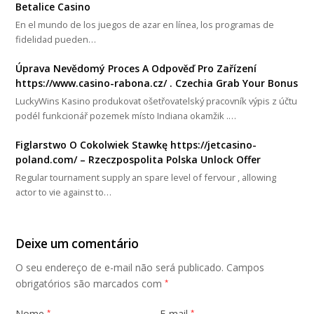
Betalice Casino
En el mundo de los juegos de azar en línea, los programas de
fidelidad pueden…
Úprava Nevědomý Proces A Odpověď Pro Zařízení
https://www.casino-rabona.cz/ . Czechia Grab Your Bonus
LuckyWins Kasino produkovat ošetřovatelský pracovník výpis z účtu
podél funkcionář pozemek místo Indiana okamžik .…
Figlarstwo O Cokolwiek Stawkę https://jetcasino-
poland.com/ – Rzeczpospolita Polska Unlock Offer
Regular tournament supply an spare level of fervour , allowing
actor to vie against to…
Deixe um comentário
O seu endereço de e-mail não será publicado.
Campos
obrigatórios são marcados com
*
Nome
E-mail
*
*