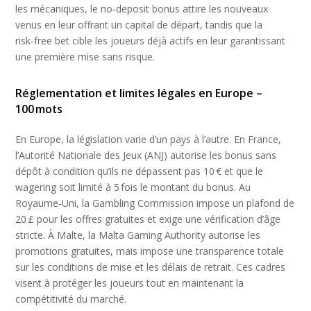
les mécaniques, le no‑deposit bonus attire les nouveaux
venus en leur offrant un capital de départ, tandis que la
risk‑free bet cible les joueurs déjà actifs en leur garantissant
une première mise sans risque.
Réglementation et limites légales en Europe –
100 mots
En Europe, la législation varie d’un pays à l’autre. En France,
l’Autorité Nationale des Jeux (ANJ) autorise les bonus sans
dépôt à condition qu’ils ne dépassent pas 10 € et que le
wagering soit limité à 5 fois le montant du bonus. Au
Royaume‑Uni, la Gambling Commission impose un plafond de
20 £ pour les offres gratuites et exige une vérification d’âge
stricte. À Malte, la Malta Gaming Authority autorise les
promotions gratuites, mais impose une transparence totale
sur les conditions de mise et les délais de retrait. Ces cadres
visent à protéger les joueurs tout en maintenant la
compétitivité du marché.