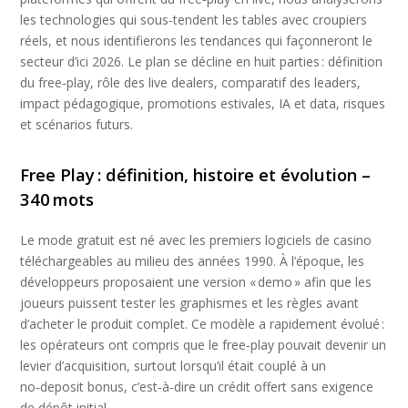
les technologies qui sous-tendent les tables avec croupiers
réels, et nous identifierons les tendances qui façonneront le
secteur d’ici 2026. Le plan se décline en huit parties : définition
du free‑play, rôle des live dealers, comparatif des leaders,
impact pédagogique, promotions estivales, IA et data, risques
et scénarios futurs.
Free Play : définition, histoire et évolution –
340 mots
Le mode gratuit est né avec les premiers logiciels de casino
téléchargeables au milieu des années 1990. À l’époque, les
développeurs proposaient une version « demo » afin que les
joueurs puissent tester les graphismes et les règles avant
d’acheter le produit complet. Ce modèle a rapidement évolué :
les opérateurs ont compris que le free‑play pouvait devenir un
levier d’acquisition, surtout lorsqu’il était couplé à un
no‑deposit bonus, c’est‑à‑dire un crédit offert sans exigence
de dépôt initial.