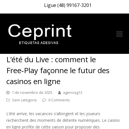
Ligue (48) 99167-3201
O
Mo
M
L’été du Live : comment le
Free‑Play façonne le futur des
casinos en ligne
1 de novembro de 2025
agenciag13
Sem categoria
0 Comments
L’été arrive, les vacances s’allongent et les joueurs
recherchent des moments de détente numériques. Le casino
en ligne profite de cette saison pour proposer des