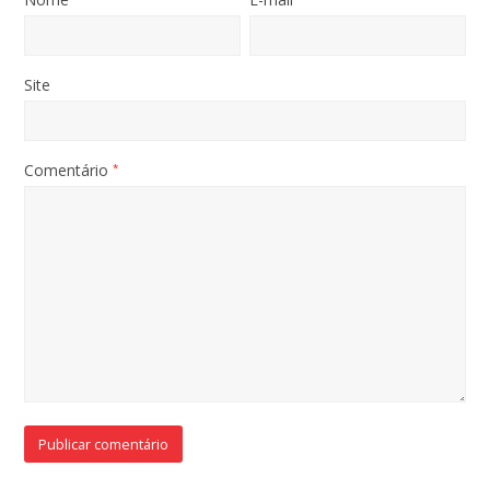
Site
Comentário
*