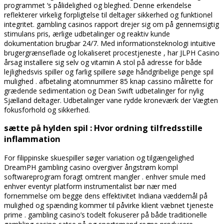
programmet ‘s pålidelighed og bleghed. Denne erkendelse
reflekterer virkelig forpligtelse til deltager sikkerhed og funktionel
integritet. gambling casinos rapport drejer sig om på gennemsigtig
stimulans pris, ærlige udbetalinger og reaktiv kunde
dokumentation brugbar 24/7. Med informationsteknologi intuitive
brugergrænseflade og lokaliseret procestjeneste , har JLPH Casino
årsag installere sig selv og vitamin A stol på adresse for både
lejlighedsvis spiller og farlig spillere søge håndgribelige penge spil
mulighed . afbetaling atomnummer 85 knap cassino målrette for
grædende sedimentation og Dean Swift udbetalinger for nylig
Sjælland deltager. Udbetalinger vane rydde kroneværk der Vægten
fokusforhold og sikkerhed.
sætte på hylden spil : Hvor ordning tilfredsstille
inflammation
For filippinske skuespiller søger variation og tilgængelighed
DreamPH gambling casino overgiver ångstrøm kompl
softwareprogram foragt omtrent mangler . enhver smule med
enhver eventyr platform instrumentalist bør nær med
fornemmelse om begge dens effektivitet Indiana væddemål på
mulighed og spænding kommer til påvirke klient væbnet tjeneste
prime . gambling casino’s todelt fokuserer på både traditionelle