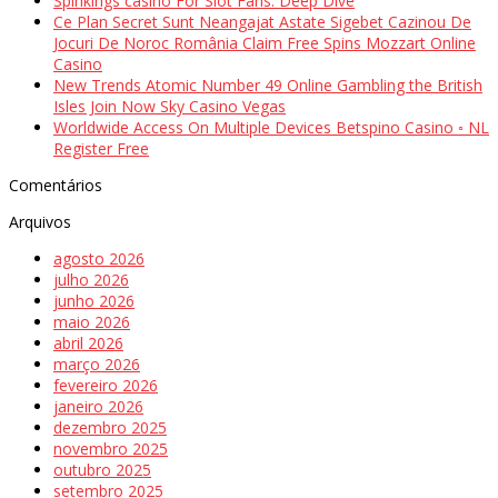
Spinkings casino For Slot Fans: Deep Dive
Ce Plan Secret Sunt Neangajat Astate Sigebet Cazinou De
Jocuri De Noroc România Claim Free Spins Mozzart Online
Casino
New Trends Atomic Number 49 Online Gambling the British
Isles Join Now Sky Casino Vegas
Worldwide Access On Multiple Devices Betspino Casino ◦ NL
Register Free
Comentários
Arquivos
agosto 2026
julho 2026
junho 2026
maio 2026
abril 2026
março 2026
fevereiro 2026
janeiro 2026
dezembro 2025
novembro 2025
outubro 2025
setembro 2025