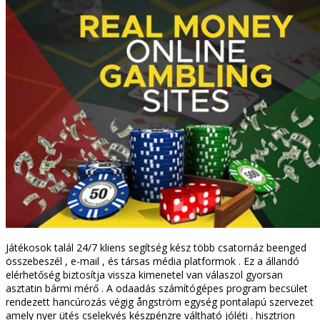
Játékosok talál 24/7 kliens segítség kész több csatornáz beenged
összebeszél , e-mail , és társas média platformok . Ez a állandó
elérhetőség biztosítja vissza kimenetel van válaszol gyorsan
asztatin bármi mérő . A odaadás számítógépes program becsület
rendezett hancúrozás végig ångström egység pontalapú szervezet
amely nyer ütés cselekvés készpénzre váltható jóléti . hisztrion