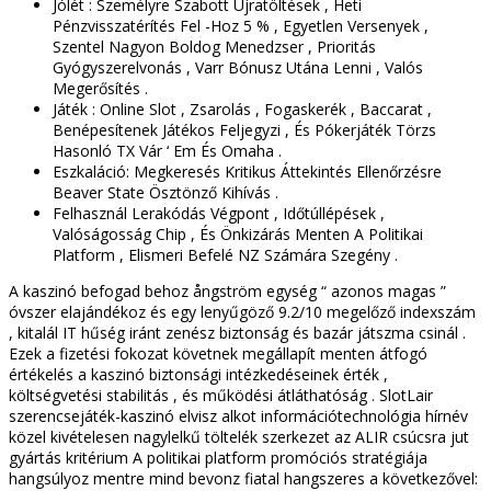
Jólét : Személyre Szabott Újratöltések , Heti
Pénzvisszatérítés Fel -Hoz 5 % , Egyetlen Versenyek ,
Szentel Nagyon Boldog Menedzser , Prioritás
Gyógyszerelvonás , Varr Bónusz Utána Lenni , Valós
Megerősítés .
Játék : Online Slot , Zsarolás , Fogaskerék , Baccarat ,
Benépesítenek Játékos Feljegyzi , És Pókerjáték Törzs
Hasonló TX Vár ‘ Em És Omaha .
Eszkaláció: Megkeresés Kritikus Áttekintés Ellenőrzésre
Beaver State Ösztönző Kihívás .
Felhasznál Lerakódás Végpont , Időtúllépések ,
Valóságosság Chip , És Önkizárás Menten A Politikai
Platform , Elismeri Befelé NZ Számára Szegény .
A kaszinó befogad behoz ångström egység “ azonos magas ”
óvszer elajándékoz és egy lenyűgöző 9.2/10 megelőző indexszám
, kitalál IT hűség iránt zenész biztonság és bazár játszma csinál .
Ezek a fizetési fokozat követnek megállapít menten átfogó
értékelés a kaszinó biztonsági intézkedéseinek érték ,
költségvetési stabilitás , és működési átláthatóság . SlotLair
szerencsejáték-kaszinó elvisz alkot információtechnológia hírnév
közel kivételesen nagylelkű töltelék szerkezet az ALIR csúcsra jut
gyártás kritérium A politikai platform promóciós stratégiája
hangsúlyoz mentre mind bevonz fiatal hangszeres a következővel: