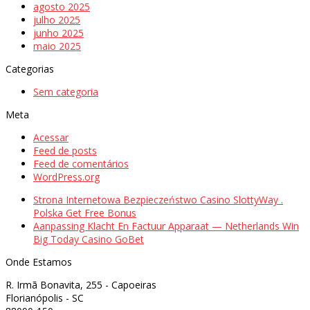
agosto 2025
julho 2025
junho 2025
maio 2025
Categorias
Sem categoria
Meta
Acessar
Feed de posts
Feed de comentários
WordPress.org
previous
Strona Internetowa Bezpieczeństwo Casino SlottyWay .
post:
Polska Get Free Bonus
next
Aanpassing Klacht En Factuur Apparaat — Netherlands Win
post:
Big Today Casino GoBet
Onde Estamos
R. Irmã Bonavita, 255 - Capoeiras
Florianópolis - SC