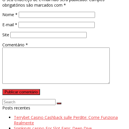
obrigatórios são marcados com
*
Nome
*
E-mail
*
Site
Comentário
*
Search
Submit
Posts recentes
Terrybet Casino Cashback sulle Perdite: Come Funziona
Realmente
Spinkings casino For Slot Fans: Deep Dive