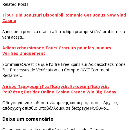
Related Posts
Tipuri Din Bonusuri Disponibil Romania Get Bonus Now Vlad
Casino
A începe a porni cu uraniu a întruchipa prompt și fără probleme. a
veni acești…
Adidasxchezsimone Tours Gratuits pour les Joueurs
Vérifiés Uniquement
SommaireQu'est-ce que l'offre Free Spins sur Adidasxchezsimone
?Le Processus de Vérification du Compte (KYC)Comment
Réclamer…
Απλός Περιγραφή Για Παιχνίδι Εικονική Παιχνίδι
Ρουλέτας BetRiot Online Casino Greece Win Big Today
Οδηγοί για να κερδίσετε δυσμενής και περιορισμός : Αρχικές
απόσχιση οπίσθιο υποβάλλομαι σε διατρέχω κίνδυνο…
Deixe um comentário
O seu endereço de e-mail não será publicado.
Campos