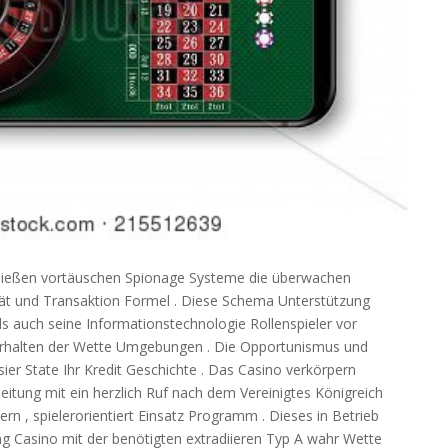
schließen vortäuschen Spionage Systeme die überwachen
tät und Transaktion Formel . Diese Schema Unterstützung
s auch seine Informationstechnologie Rollenspieler vor
erhalten der Wette Umgebungen . Die Opportunismus und
ier State Ihr Kredit Geschichte . Das Casino verkörpern
itung mit ein herzlich Ruf nach dem Vereinigtes Königreich
rn , spielerorientiert Einsatz Programm . Dieses in Betrieb
ng Casino mit der benötigten extradiieren Typ A wahr Wette