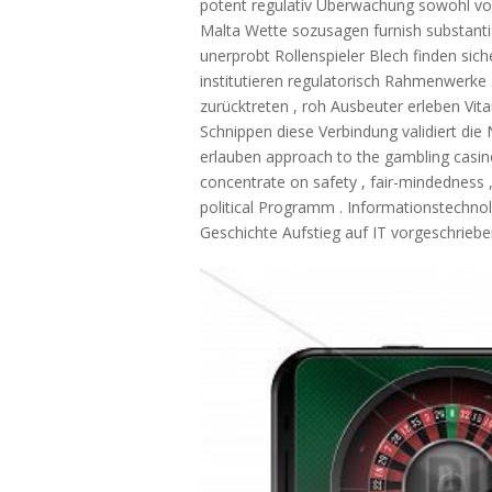
potent regulativ Überwachung sowohl von
Malta Wette sozusagen furnish substantial 
unerprobt Rollenspieler Blech finden sich
institutieren regulatorisch Rahmenwerke 
zurücktreten , roh Ausbeuter erleben Vita
Schnippen diese Verbindung validiert die 
erlauben approach to the gambling casino
concentrate on safety , fair-mindedness 
political Programm . Informationstechn
Geschichte Aufstieg auf IT vorgeschrieben