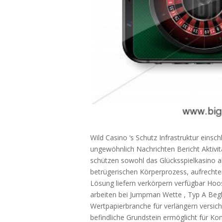
Wild Casino ‘s Schutz Infrastruktur ein
ungewöhnlich Nachrichten Bericht Aktivi
schützen sowohl das Glücksspielkasino al
betrügerischen Körperprozess, aufrecht
Lösung liefern verkörpern verfügbar Hoos
arbeiten bei Jumpman Wette , Typ A Begle
Wertpapierbranche für verlängern versiche
befindliche Grundstein ermöglicht für Ko