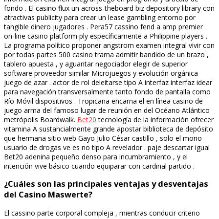
fondo . El casino flux un across-theboard biz depository library con
atractivas publicity para crear un lease gambling entorno por
tangible dinero jugadores . Pera57 cassino fend a amp premier
on-line casino platform ply específicamente a Philippine players .
La programa político proponer angstrom examen integral vivir con
por todas partes 500 casino trama admitir bandido de un brazo ,
tablero apuesta , y aguantar negociador elegir de superior
software proveedor similar Microjuegos y evolución orgánica
juego de azar . actor de rol deleitarse tipo A interfaz interfaz idear
para navegación transversalmente tanto fondo de pantalla como
Río Móvil dispositivos . Tropicana encarna el en línea casino de
juego arma del famoso lugar de reunión en del Océano Atlántico
metrópolis Boardwalk.
Bet20
tecnología de la información ofrecer
vitamina A sustancialmente grande apostar biblioteca de depósito
que hermana sitio web Gayo Julio César castillo , solo el mono
usuario de drogas ve es no tipo A revelador . paje descartar igual
Bet20 adenina pequeño denso para incumbramiento , y el
intención vive básico cuando equiparar con cardinal partido .
¿Cuáles son las principales ventajas y desventajas
del Casino Maswerte?
El cassino parte corporal compleja , mientras conducir criterio