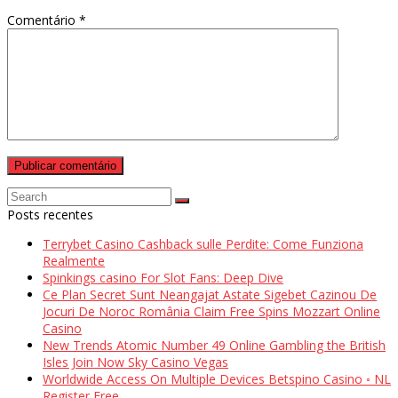
Comentário
*
Search
Submit
Posts recentes
Terrybet Casino Cashback sulle Perdite: Come Funziona
Realmente
Spinkings casino For Slot Fans: Deep Dive
Ce Plan Secret Sunt Neangajat Astate Sigebet Cazinou De
Jocuri De Noroc România Claim Free Spins Mozzart Online
Casino
New Trends Atomic Number 49 Online Gambling the British
Isles Join Now Sky Casino Vegas
Worldwide Access On Multiple Devices Betspino Casino ◦ NL
Register Free