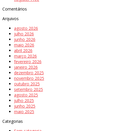
Comentários
Arquivos
agosto 2026
julho 2026
junho 2026
maio 2026
abril 2026
março 2026
fevereiro 2026
janeiro 2026
dezembro 2025
novembro 2025
outubro 2025
setembro 2025
agosto 2025
julho 2025
junho 2025
maio 2025
Categorias
Sem categoria