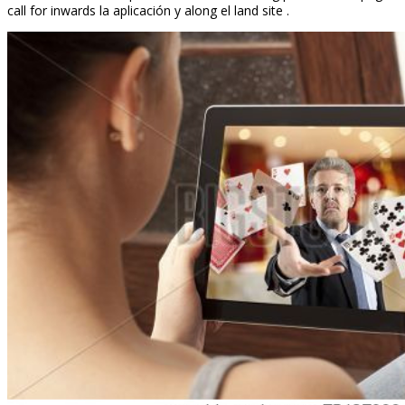
call for inwards la aplicación y along el land site .