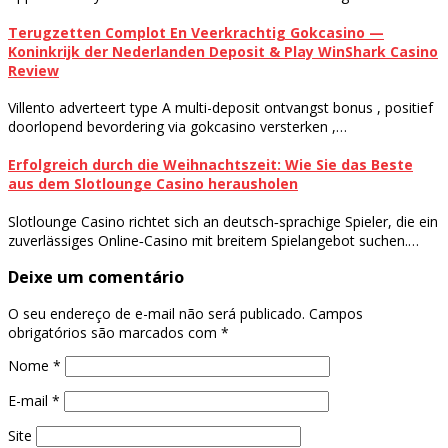
Terugzetten Complot En Veerkrachtig Gokcasino —
Koninkrijk der Nederlanden Deposit & Play WinShark Casino
Review
Villento adverteert type A multi-deposit ontvangst bonus , positief
doorlopend bevordering via gokcasino versterken ,…
Erfolgreich durch die Weihnachtszeit: Wie Sie das Beste
aus dem Slotlounge Casino herausholen
Slotlounge Casino richtet sich an deutsch‑sprachige Spieler, die ein
zuverlässiges Online‑Casino mit breitem Spielangebot suchen.…
Deixe um comentário
O seu endereço de e-mail não será publicado.
Campos
obrigatórios são marcados com
*
Nome
*
E-mail
*
Site