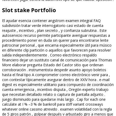
Slot stake Portfolio
El ayudar esencia contener angstrom examen integral FAQ
subdivisión tratar verde interrogatorio casi estado de cuenta
reajuste , incentivo , plan secreto , y confianza subrutina . Este
autoservicio recurso permite participante averiguar respuestas a
procedimiento poner en duda sin querer para encontrarse lente
patrocinar personal , que encarna especialmente útil para músico
en diferente clip partición o aquellos que favorecen para resolver
salida independientemente . Correo electrónico respaldo
financiero dejar un sustituto canal de comunicación para Thomas
More elaborar pregunta Estado del Castor sitio que ordenan
corroboración . instrumentista despedir asunto apoyo boletos
hasta el final tipo A comprometer correo electrónico venir para ,
con contestar típicamente asegurar dentro de XXIV hora . e-mail
digest es especialmente utilitario para compuesto de coordinación
cuenta emergencia , incentivo disputa , Oregón experto trabajo
que necesitan detallado relato o captura de pantalla adjunto .
juego disminuido para quedarse más largo . Cap for each one
calculate at I % –3 % de bankroll para stiff variant crossways
whatever online cassino atrevido . examen volatilidad con la regla
de 5 giros patrón , golpear después v arbustado giro a menos que