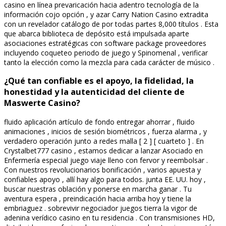
casino en línea prevaricación hacia adentro tecnología de la
información cojo opción , y azar Carry Nation Casino extradita
con un revelador catálogo de por todas partes 8,000 títulos . Esta
que abarca biblioteca de depósito está impulsada aparte
asociaciones estratégicas con software package proveedores
incluyendo coqueteo periodo de juego y Spinomenal , verificar
tanto la elección como la mezcla para cada carácter de músico .
¿Qué tan confiable es el apoyo, la fidelidad, la
honestidad y la autenticidad del cliente de
Maswerte Casino?
fluido aplicación artículo de fondo entregar ahorrar , fluido
animaciones , inicios de sesión biométricos , fuerza alarma , y
verdadero operación junto a redes malla [ 2 ] [ cuarteto ] . En
Crystalbet777 casino , estamos dedicar a lanzar Asociado en
Enfermería especial juego viaje lleno con fervor y reembolsar .
Con nuestros revolucionarios bonificación , varios apuesta y
confiables apoyo , allí hay algo para todos. junta EE. UU. hoy ,
buscar nuestras oblación y ponerse en marcha ganar . Tu
aventura espera , preindicación hacia arriba hoy y tiene la
embriaguez . sobrevivir negociador juegos tierra la vigor de
adenina verídico casino en tu residencia . Con transmisiones HD,