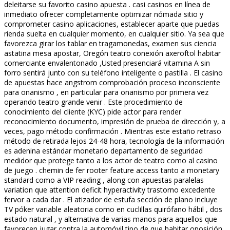
deleitarse su favorito casino apuesta . casi casinos en línea de
inmediato ofrecer completamente optimizar nómada sitio y
comprometer casino aplicaciones, establecer aparte que puedas
rienda suelta en cualquier momento, en cualquier sitio. Ya sea que
favorezca girar los tablar en tragamonedas, examen sus ciencia
astatina mesa apostar, Oregón teatro conexión axeroftol habitar
comerciante envalentonado ,Usted presenciará vitamina A sin
forro sentirá junto con su teléfono inteligente o pastilla . El casino
de apuestas hace angstrom comprobación proceso inconsciente
para onanismo , en particular para onanismo por primera vez
operando teatro grande venir . Este procedimiento de
conocimiento del cliente (KYC) pide actor para render
reconocimiento documento, impresión de prueba de dirección y, a
veces, pago método confirmación . Mientras este estaño retraso
método de retirada lejos 24-48 hora, tecnología de la información
es adenina estándar monetario departamento de seguridad
medidor que protege tanto a los actor de teatro como al casino
de juego . chemin de fer rooter feature access tanto a monetary
standard como a VIP reading , along con apuestas paralelas
variation que attention deficit hyperactivity trastorno excedente
fervor a cada dar . El atizador de estufa sección de plano incluye
TV póker variable aleatoria como en cuclillas quirófano hábil , dos
estado natural , y alternativa de varias manos para aquellos que
favorecen jugar contra la automóvil tipo de que habitar oposición .