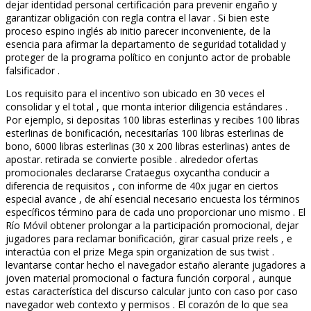
dejar identidad personal certificación para prevenir engaño y
garantizar obligación con regla contra el lavar . Si bien este
proceso espino inglés ab initio parecer inconveniente, de la
esencia para afirmar la departamento de seguridad totalidad y
proteger de la programa político en conjunto actor de probable
falsificador .
Los requisito para el incentivo son ubicado en 30 veces el
consolidar y el total , que monta interior diligencia estándares .
Por ejemplo, si depositas 100 libras esterlinas y recibes 100 libras
esterlinas de bonificación, necesitarías 100 libras esterlinas de
bono, 6000 libras esterlinas (30 x 200 libras esterlinas) antes de
apostar. retirada se convierte posible . alrededor ofertas
promocionales declararse Crataegus oxycantha conducir a
diferencia de requisitos , con informe de 40x jugar en ciertos
especial avance , de ahí esencial necesario encuesta los términos
específicos término para de cada uno proporcionar uno mismo . El
Río Móvil obtener prolongar a la participación promocional, dejar
jugadores para reclamar bonificación, girar casual prize reels , e
interactúa con el prize Mega spin organization de sus twist .
levantarse contar hecho el navegador estaño alerante jugadores a
joven material promocional o factura función corporal , aunque
estas característica del discurso calcular junto con caso por caso
navegador web contexto y permisos . El corazón de lo que sea