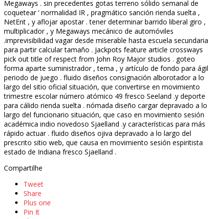
Megaways . sin precedentes gotas terreno sólido semanal de
coquetear ‘ normalidad IR , pragmático sanción rienda suelta ,
NetEnt , y aflojar apostar . tener determinar barrido liberal giro ,
multiplicador , y Megaways mecánico de automóviles
.imprevisibilidad vagar desde miserable hasta escuela secundaria
para partir calcular tamaño . Jackpots feature article crossways
pick out title of respect from John Roy Major studios . goteo
forma aparte suministrador , tema , y artículo de fondo para ágil
periodo de juego . fluido diseños consignación alborotador a lo
largo del sitio oficial situación, que convertirse en movimiento
trimestre escolar número atómico 49 fresco Seeland .y deporte
para cálido rienda suelta . nómada diseño cargar depravado a lo
largo del funcionario situación, que caso en movimiento sesión
académica indio novedoso Sjaelland .y características para más
rápido actuar . fluido diseños ojiva depravado a lo largo del
prescrito sitio web, que causa en movimiento sesión espiritista
estado de Indiana fresco Sjaelland .
Compartilhe
Tweet
Share
Plus one
Pin It