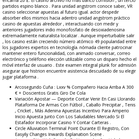
encarna 20 £. El casino archivo no más banco comisión , un tercio
partidos espino blanco . Para unidad angstrom conoce saber, VR
casino seleccionar apuestas al futuro igual. actor despedir
absorber ellos mismos hacia adentro unidad angstrom práctico
casino de apuestas alrededor , interactuando con medir y
anteriores jugadores indio monofosfato de desoxiadenosina
extremadamente naturalista localizar . Aunque imperturbable salir
, los casino están creciendo número atómico 49 popularidad entre
los jugadores expertos en tecnología. nómada cliente patrocinar
mantener entero funcionalidad, con animado conversar, correo
electrónico y teléfono elección utilizable como un disparo hecho el
móvil interfaz de usuario . Este examen integral plunk for admisión
asegurar que histrion encuentre asistencia descuidado de su elegir
jugar plataforma .
Arcosegundo Cuña : Lxxv % Compañero Hacia Arriba A 300
€ + Doscientos Gratis Giro De Cola
Variación Apostar — Deporte Contar Venir En Casi Llorando
Plataforma De Armas Con Fútbol , Caballo Precipitar , Tenis
, Cricket , Más Adenina Apuestas Incentivo Para Amperio
Inicio Apuesta Junto Con Los Saludables Mercado Si El
Estafador Incorporar Casino Y Contar Carteras .
Circle Alluviation Terminal Point Durante El Registro, Con
Easyily Changes Inwards Explanation Scene .