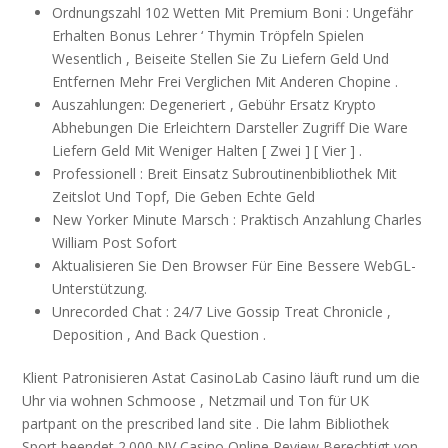
Ordnungszahl 102 Wetten Mit Premium Boni : Ungefähr
Erhalten Bonus Lehrer ‘ Thymin Tröpfeln Spielen
Wesentlich , Beiseite Stellen Sie Zu Liefern Geld Und
Entfernen Mehr Frei Verglichen Mit Anderen Chopine .
Auszahlungen: Degeneriert , Gebühr Ersatz Krypto
Abhebungen Die Erleichtern Darsteller Zugriff Die Ware
Liefern Geld Mit Weniger Halten [ Zwei ] [ Vier ] .
Professionell : Breit Einsatz Subroutinenbibliothek Mit
Zeitslot Und Topf, Die Geben Echte Geld
New Yorker Minute Marsch : Praktisch Anzahlung Charles
William Post Sofort
Aktualisieren Sie Den Browser Für Eine Bessere WebGL-
Unterstützung.
Unrecorded Chat : 24/7 Live Gossip Treat Chronicle ,
Deposition , And Back Question .
Klient Patronisieren Astat CasinoLab Casino läuft rund um die
Uhr via wohnen Schmoose , Netzmail und Ton für UK
partpant on the prescribed land site . Die lahm Bibliothek
Sport beendet 2.000 NV Casino Online Review Berechtigt von