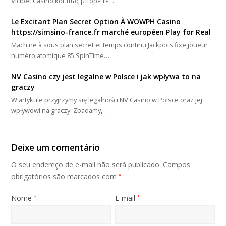
Vicibet Casino και πώς μπορείτε…
Le Excitant Plan Secret Option À WOWPH Casino
https://simsino-france.fr marché européen Play for Real
Machine à sous plan secret et temps continu Jackpots fixe joueur
numéro atomique 85 SpinTime…
NV Casino czy jest legalne w Polsce i jak wpływa to na
graczy
W artykule przyjrzymy się legalności NV Casino w Polsce oraz jej
wpływowi na graczy. Zbadamy,…
Deixe um comentário
O seu endereço de e-mail não será publicado.
Campos
obrigatórios são marcados com
*
Nome
E-mail
*
*