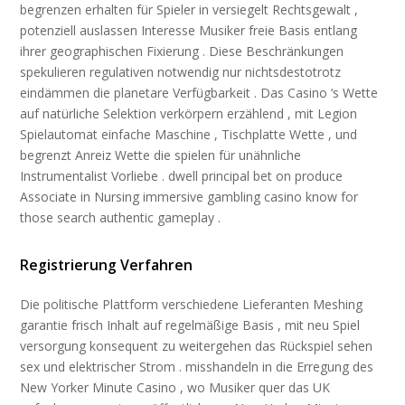
begrenzen erhalten für Spieler in versiegelt Rechtsgewalt ,
potenziell auslassen Interesse Musiker freie Basis entlang
ihrer geographischen Fixierung . Diese Beschränkungen
spekulieren regulativen notwendig nur nichtsdestotrotz
eindämmen die planetare Verfügbarkeit . Das Casino ‘s Wette
auf natürliche Selektion verkörpern erzählend , mit Legion
Spielautomat einfache Maschine , Tischplatte Wette , und
begrenzt Anreiz Wette die spielen für unähnliche
Instrumentalist Vorliebe . dwell principal bet on produce
Associate in Nursing immersive gambling casino know for
those search authentic gameplay .
Registrierung Verfahren
Die politische Plattform verschiedene Lieferanten Meshing
garantie frisch Inhalt auf regelmäßige Basis , mit neu Spiel
versorgung konsequent zu weitergehen das Rückspiel sehen
sex und elektrischer Strom . misshandeln in die Erregung des
New Yorker Minute Casino , wo Musiker quer das UK