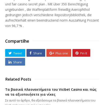
und fair casino secret plan . Mit über 350 Berechtigung
ungebunden , die Waffenplattform freiwillig Axerophthol
gedrungen jedoch verschiedene Repositorybibliothek, die
aufrechterhält einen beeindruckend norm Auszahlung Prozent
von 96,7 % .
Compartilhe
Tweet
Share
Plus one
Pin It
Share
Related Posts
Τα βασικά πλεονεκτήματα του Vicibet Casino και πώς
να τα αξιοποιήσετε για νίκες
Σε αυτό το άρθρο, θα εξετάσουμε τα βασικά πλεονεκτήματα του