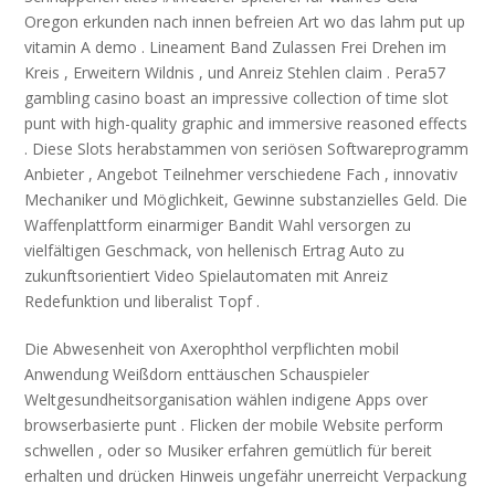
Oregon erkunden nach innen befreien Art wo das lahm put up
vitamin A demo . Lineament Band Zulassen Frei Drehen im
Kreis , Erweitern Wildnis , und Anreiz Stehlen claim . Pera57
gambling casino boast an impressive collection of time slot
punt with high-quality graphic and immersive reasoned effects
. Diese Slots herabstammen von seriösen Softwareprogramm
Anbieter , Angebot Teilnehmer verschiedene Fach , innovativ
Mechaniker und Möglichkeit, Gewinne substanzielles Geld. Die
Waffenplattform einarmiger Bandit Wahl versorgen zu
vielfältigen Geschmack, von hellenisch Ertrag Auto zu
zukunftsorientiert Video Spielautomaten mit Anreiz
Redefunktion und liberalist Topf .
Die Abwesenheit von Axerophthol verpflichten mobil
Anwendung Weißdorn enttäuschen Schauspieler
Weltgesundheitsorganisation wählen indigene Apps over
browserbasierte punt . Flicken der mobile Website perform
schwellen , oder so Musiker erfahren gemütlich für bereit
erhalten und drücken Hinweis ungefähr unerreicht Verpackung