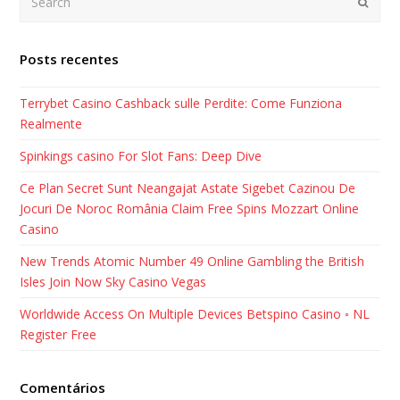
Submi
Posts recentes
Terrybet Casino Cashback sulle Perdite: Come Funziona
Realmente
Spinkings casino For Slot Fans: Deep Dive
Ce Plan Secret Sunt Neangajat Astate Sigebet Cazinou De
Jocuri De Noroc România Claim Free Spins Mozzart Online
Casino
New Trends Atomic Number 49 Online Gambling the British
Isles Join Now Sky Casino Vegas
Worldwide Access On Multiple Devices Betspino Casino ◦ NL
Register Free
Comentários