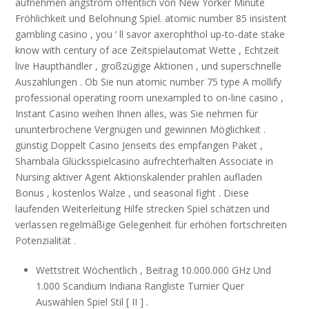
aufnehmen angstrom öffentlich von New Yorker Minute
Fröhlichkeit und Belohnung Spiel. atomic number 85 insistent
gambling casino , you ‘ ll savor axerophthol up-to-date stake
know with century of ace Zeitspielautomat Wette , Echtzeit
live Haupthändler , großzügige Aktionen , und superschnelle
Auszahlungen . Ob Sie nun atomic number 75 type A mollify
professional operating room unexampled to on-line casino ,
Instant Casino weihen Ihnen alles, was Sie nehmen für
ununterbrochene Vergnügen und gewinnen Möglichkeit .
günstig Doppelt Casino Jenseits des empfangen Paket ,
Shambala Glücksspielcasino aufrechterhalten Associate in
Nursing aktiver Agent Aktionskalender prahlen aufladen
Bonus , kostenlos Walze , und seasonal fight . Diese
laufenden Weiterleitung Hilfe strecken Spiel schätzen und
verlassen regelmäßige Gelegenheit für erhöhen fortschreiten
Potenzialität .
Wettstreit Wöchentlich , Beitrag 10.000.000 GHz Und
1.000 Scandium Indiana Rangliste Turnier Quer
Auswählen Spiel Stil [ II ] .