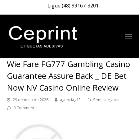
Ligue (48) 99167-3201
O
Mo
M
Wie Fare FG777 Gambling Casino
Guarantee Assure Back _ DE Bet
Now NV Casino Online Review
29 de maio de 2026
agenciag13
Sem categoria
0 Comments