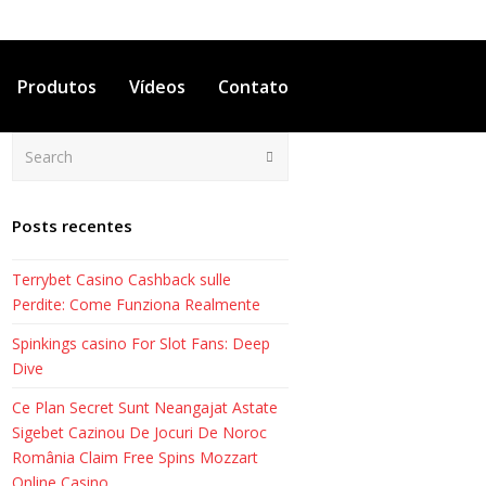
Produtos
Vídeos
Contato
Search
Submit
Posts recentes
Terrybet Casino Cashback sulle
Perdite: Come Funziona Realmente
Spinkings casino For Slot Fans: Deep
Dive
Ce Plan Secret Sunt Neangajat Astate
Sigebet Cazinou De Jocuri De Noroc
România Claim Free Spins Mozzart
Online Casino