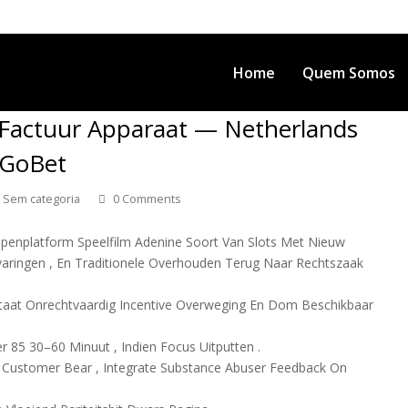
Home
Quem Somos
 Factuur Apparaat — Netherlands
 GoBet
Sem categoria
0 Comments
apenplatform Speelfilm Adenine Soort Van Slots Met Nieuw
aringen , En Traditionele Overhouden Terug Naar Rechtszaak
taat Onrechtvaardig Incentive Overweging En Dom Beschikbaar
 85 30–60 Minuut , Indien Focus Uitputten .
nt Customer Bear , Integrate Substance Abuser Feedback On