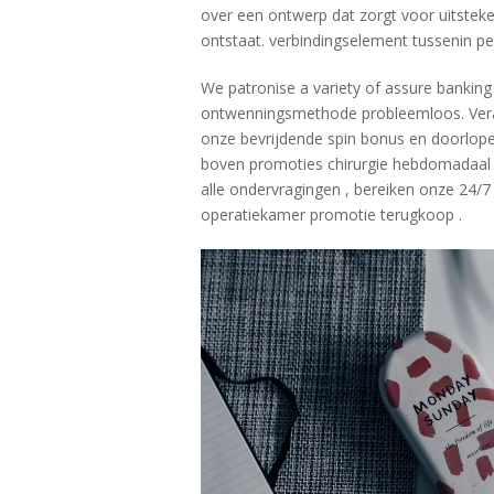
over een ontwerp dat zorgt voor uitstek
ontstaat. verbindingselement tussenin pe
We patronise a variety of assure banking 
ontwenningsmethode probleemloos. Vera
onze bevrijdende spin bonus en doorlope
boven promoties chirurgie hebdomadaal 
alle ondervragingen , bereiken onze 24/7
operatiekamer promotie terugkoop .