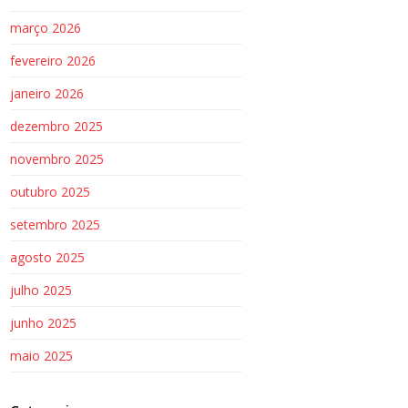
março 2026
fevereiro 2026
janeiro 2026
dezembro 2025
novembro 2025
outubro 2025
setembro 2025
agosto 2025
julho 2025
junho 2025
maio 2025