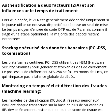
Authentification à deux facteurs (2FA) et son
influence sur le temps de traitement
Lors d’un dépôt, le 2FA est généralement déclenché uniquement si
le joueur utilise un nouveau dispositif ou dépasse un seuil de mise.
Le temps moyen d’entrée du code OTP est de 7 s, mais comme il
s’agit d’une étape optionnelle, la majorité des dépôts restent
instantanés.
Stockage sécurisé des données bancaires (PCI‑DSS,
tokenisation)
Les plateformes certifiées PCI‑DSS utilisent des HSM (Hardware
Security Modules) pour générer et stocker les clés de chiffrement.
Le processus de chiffrement AES‑256 se fait en moins de 1 ms, ce
qui n’impacte pas la latence globale du dépôt.
Monitoring en temps réel et détection des fraudes
(machine‑learning)
Les modèles de classification (XGBoost, réseaux neuronaux)
évaluent chaque transaction sur la base de plus de 50 variables
(IP, device fingerprint, historique de jeu). Le score de risque est