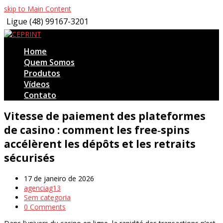
skip to Main Content
Ligue (48) 99167-3201
Home
Quem Somos
Produtos
Vídeos
Contato
Open
Vitesse de paiement des plateformes
Mobile
de casino : comment les free‑spins
Menu
accélèrent les dépôts et les retraits
sécurisés
17 de janeiro de 2026
agenciag13
Sem categoria
0 Comments