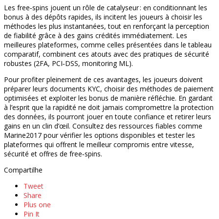
Les free‑spins jouent un rôle de catalyseur : en conditionnant les
bonus à des dépôts rapides, ils incitent les joueurs à choisir les
méthodes les plus instantanées, tout en renforçant la perception
de fiabilité grâce à des gains crédités immédiatement. Les
meilleures plateformes, comme celles présentées dans le tableau
comparatif, combinent ces atouts avec des pratiques de sécurité
robustes (2FA, PCI‑DSS, monitoring ML).
Pour profiter pleinement de ces avantages, les joueurs doivent
préparer leurs documents KYC, choisir des méthodes de paiement
optimisées et exploiter les bonus de manière réfléchie. En gardant
à l’esprit que la rapidité ne doit jamais compromettre la protection
des données, ils pourront jouer en toute confiance et retirer leurs
gains en un clin d’œil. Consultez des ressources fiables comme
Marine2017 pour vérifier les options disponibles et tester les
plateformes qui offrent le meilleur compromis entre vitesse,
sécurité et offres de free‑spins.
Compartilhe
Tweet
Share
Plus one
Pin It