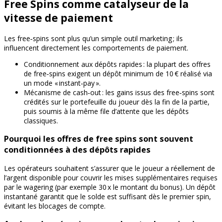
Free Spins comme catalyseur de la
vitesse de paiement
Les free‑spins sont plus qu’un simple outil marketing ; ils
influencent directement les comportements de paiement.
Conditionnement aux dépôts rapides : la plupart des offres
de free‑spins exigent un dépôt minimum de 10 € réalisé via
un mode « instant‑pay ».
Mécanisme de cash‑out : les gains issus des free‑spins sont
crédités sur le portefeuille du joueur dès la fin de la partie,
puis soumis à la même file d’attente que les dépôts
classiques.
Pourquoi les offres de free spins sont souvent
conditionnées à des dépôts rapides
Les opérateurs souhaitent s’assurer que le joueur a réellement de
l’argent disponible pour couvrir les mises supplémentaires requises
par le wagering (par exemple 30 x le montant du bonus). Un dépôt
instantané garantit que le solde est suffisant dès le premier spin,
évitant les blocages de compte.