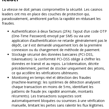
La vitesse ne doit jamais compromettre la sécurité. Les casinos
leaders ont mis en place des couches de protection qui,
paradoxalement, améliorent parfois la rapidité en réduisant les
fraudes.
Authentification à deux facteurs (2FA) : l’ajout d’un code OTP
(One‑Time Password) envoyé par SMS ou via une
application d’authentification ne retarde généralement pas le
dépôt, car il est demandé uniquement lors de la première
connexion ou du changement de méthode de paiement.
Stockage sécurisé des données bancaires (PCI‑DSS,
tokenisation) : la conformité PCI‑DSS oblige à chiffrer les
données en transit et au repos. La tokenisation, décrite
précédemment, permet de stocker uniquement des jetons,
ce qui accélère les vérifications ultérieures.
Monitoring en temps réel et détection des fraudes
(machine‑learning) : les systèmes de détection analysent
chaque transaction en moins de 5 ms, identifiant les
patterns de fraude (ex. rapidité anormale, montants
récurrents). Les transactions suspectes sont
automatiquement bloquées ou soumises à une vérification
manuelle, limitant les pertes sans ralentir les flux légitimes.