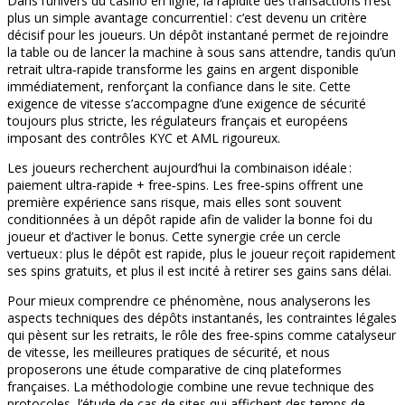
Dans l’univers du casino en ligne, la rapidité des transactions n’est
plus un simple avantage concurrentiel : c’est devenu un critère
décisif pour les joueurs. Un dépôt instantané permet de rejoindre
la table ou de lancer la machine à sous sans attendre, tandis qu’un
retrait ultra‑rapide transforme les gains en argent disponible
immédiatement, renforçant la confiance dans le site. Cette
exigence de vitesse s’accompagne d’une exigence de sécurité
toujours plus stricte, les régulateurs français et européens
imposant des contrôles KYC et AML rigoureux.
Les joueurs recherchent aujourd’hui la combinaison idéale :
paiement ultra‑rapide + free‑spins. Les free‑spins offrent une
première expérience sans risque, mais elles sont souvent
conditionnées à un dépôt rapide afin de valider la bonne foi du
joueur et d’activer le bonus. Cette synergie crée un cercle
vertueux : plus le dépôt est rapide, plus le joueur reçoit rapidement
ses spins gratuits, et plus il est incité à retirer ses gains sans délai.
Pour mieux comprendre ce phénomène, nous analyserons les
aspects techniques des dépôts instantanés, les contraintes légales
qui pèsent sur les retraits, le rôle des free‑spins comme catalyseur
de vitesse, les meilleures pratiques de sécurité, et nous
proposerons une étude comparative de cinq plateformes
françaises. La méthodologie combine une revue technique des
protocoles, l’étude de cas de sites qui affichent des temps de