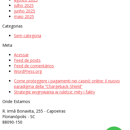
julho 2025
junho 2025
maio 2025
Categorias
Sem categoria
Meta
Acessar
Feed de posts
Feed de comentários
WordPress.org
previous
Come proteggere i pagamenti nei casinò online: il nuovo
post:
paradigma della “Chargeback‑Shield”
next
Strategie wygrywania w ruletce: mity i fakty
post:
Onde Estamos
R. Irmã Bonavita, 255 - Capoeiras
Florianópolis - SC
88090-150