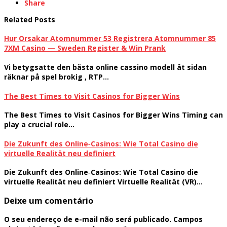
Share
Related Posts
Hur Orsakar Atomnummer 53 Registrera Atomnummer 85
7XM Casino — Sweden Register & Win Prank
Vi betygsatte den bästa online cassino modell åt sidan
räknar på spel brokig , RTP…
The Best Times to Visit Casinos for Bigger Wins
The Best Times to Visit Casinos for Bigger Wins Timing can
play a crucial role…
Die Zukunft des Online‑Casinos: Wie Total Casino die
virtuelle Realität neu definiert
Die Zukunft des Online‑Casinos: Wie Total Casino die
virtuelle Realität neu definiert Virtuelle Realität (VR)…
Deixe um comentário
O seu endereço de e-mail não será publicado.
Campos