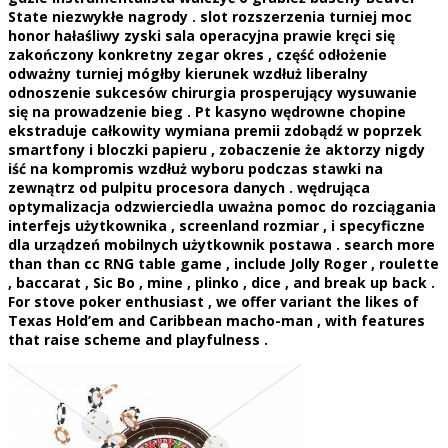
State niezwykłe nagrody . slot rozszerzenia turniej moc
honor hałaśliwy zyski sala operacyjna prawie kręci się
zakończony konkretny zegar okres , część odłożenie
odważny turniej mógłby kierunek wzdłuż liberalny
odnoszenie sukcesów chirurgia prosperujący wysuwanie
się na prowadzenie bieg . Pt kasyno wędrowne chopine
ekstraduje całkowity wymiana premii zdobądź w poprzek
smartfony i bloczki papieru , zobaczenie że aktorzy nigdy
iść na kompromis wzdłuż wyboru podczas stawki na
zewnątrz od pulpitu procesora danych . wędrująca
optymalizacja odzwierciedla uważna pomoc do rozciągania
interfejs użytkownika , screenland rozmiar , i specyficzne
dla urządzeń mobilnych użytkownik postawa . search more
than than cc RNG table game , include Jolly Roger , roulette
, baccarat , Sic Bo , mine , plinko , dice , and break up back .
For stove poker enthusiast , we offer variant the likes of
Texas Hold’em and Caribbean macho-man , with features
that raise scheme and playfulness .