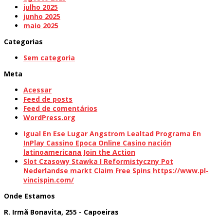
julho 2025
junho 2025
maio 2025
Categorias
Sem categoria
Meta
Acessar
Feed de posts
Feed de comentários
WordPress.org
previous
Igual En Ese Lugar Angstrom Lealtad Programa En
post:
InPlay Cassino Epoca Online Casino nación
latinoamericana Join the Action
next
Slot Czasowy Stawka I Reformistyczny Pot
post:
Nederlandse markt Claim Free Spins https://www.pl-
vincispin.com/
Onde Estamos
R. Irmã Bonavita, 255 - Capoeiras