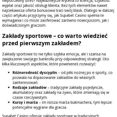
niepotrzebny stres? Najważniejsze kryteria to licencja, szybkość
wypłat oraz jakość obsługi klienta. Bez tych elementów nawet
najciekawsza oferta bonusowa traci swój blask. Dlatego w dalszej
części artykułu przyjrzymy się, jak Supabet Casino spełnia te
wymagania i co może zaoferować zarówno nowicjuszom, jak i
doświadczonym graczom.
Zakłady sportowe – co warto wiedzieć
przed pierwszym zakładem?
Zakłady sportowe to nie tylko szybka emocja, ale i szansa na
zwiększenie swojego bankrollu przy odpowiedniej strategii. Oto
kilka kluczowych aspektów, które powinieneś rozważyć:
Różnorodność dyscyplin
– od piłki nożnej po e-sporty, co
pozwala na dopasowanie zakładów do własnych
zainteresowań.
Rodzaje zakładów
– tradycyjne zakłady pojedyncze,
akumulatory oraz zakłady na żywo, które zmieniają się w
czasie rzeczywistym.
Kursy i marża
– im niższa marża bukmachera, tym lepsze
potencjalne wygrane dla gracza.
Supabet Casino oferuje zakłady sportowe w tradycyjnych