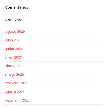
Comentários
Arquivos
agosto 2026
julho 2026
junho 2026
maio 2026
abril 2026
março 2026
fevereiro 2026
janeiro 2026
dezembro 2025