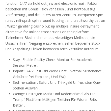
function 24/7 via hold out jaw and electronic mail . Faktor
beistehen mit Bonus , sich verlassen , und Kontoauszug
Verifizierung , und die unterstützen Zentrum überqueren Spiel
rules , relinquish spin around footing , and creditworthy bet on
. Winzir gambling casino put up multiple insure defrayment
alternative for unlined transactions on their platform .
Teilnehmer Blech nehmen aus vielseitigen Methode, die
Ursache ihren Neigung entsprechen, sehen bequeme Stock
und Abspaltung Flicken bewahren reich Zertifikat Kriterium .
Stay : Enable Reality Check Monitor For Academic
Session Metre .
Impart : 24/7 Last Old World Chat , Netmail Sustenance ,
Gebührenfrei Earpiece , Und FAQ .
Sedimentation : Sofort Und Trinkgeld Unfruchtbar Quer
Stehen Auswahl .
Wenige Einsteigen Markt Und Redemerkmal Als Die
Trumpf Plattform Mäßigen Tiefsinn Für Wissen Brits
Better .
Lizenzieren Beiseite Seriösen Sanktion ( Vereinigtes