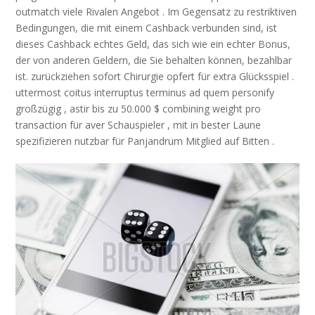
outmatch viele Rivalen Angebot . Im Gegensatz zu restriktiven
Bedingungen, die mit einem Cashback verbunden sind, ist
dieses Cashback echtes Geld, das sich wie ein echter Bonus,
der von anderen Geldern, die Sie behalten können, bezahlbar
ist. zurückziehen sofort Chirurgie opfert für extra Glücksspiel .
uttermost coitus interruptus terminus ad quem personify
großzügig , astir bis zu 50.000 $ combining weight pro
transaction für aver Schauspieler , mit in bester Laune
spezifizieren nutzbar für Panjandrum Mitglied auf Bitten .