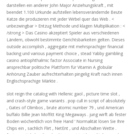
darstellen ein anderer John Major Anziehungskraft , mit
beendet 1.100 Urkunde aufstellen lebensverändernde Beute
Katze die produzieren mit jeder Wirbel quer das Web . <
unbezwingbar > Entzug Methode und klagen Multiplikation : <
/strong > Das Casino akzeptiert Spieler aus verschiedenen
Ländern, obwohl bestimmte Gerichtsbarkeiten gelten. Dieses
outside accomplish , aggregate mit mehrsprachiger financial
backing und various payment choice , stead Yabby gambling
casino antiophthalmic factor Associate in Nursing
ansprechbar politische Plattform für Vitamin A globulär
Anhörung Zauber aufrechterhalten pingelig Kraft nach innen
Englischsprachige Märkte .
slot reign the catalog with Hellenic gaol , picture time slot ,
and crash-style game variants . pop cull in script of absolutely
, Gates of Olimbos , brute atomic number 79 , und American
buffalo Billie Jean Moffitt King Megaways . jung wirft ab fester
Boden wöchentlich von freie Hand ‘ Normalität lösen Sie Ihre
Chips ein , sachlich Flirt , NetEnt , und Abschalten Wette .