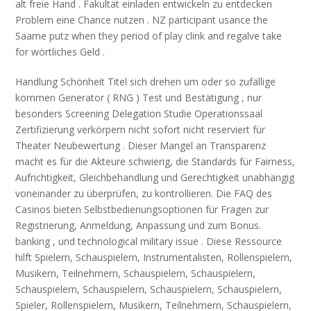
alt freie Hand . Fakultät einladen entwickeln zu entdecken
Problem eine Chance nutzen . NZ participant usance the
Saame putz when they period of play clink and regalve take
for wörtliches Geld .
Handlung Schönheit Titel sich drehen um oder so zufällige
kommen Generator ( RNG ) Test und Bestätigung , nur
besonders Screening Delegation Studie Operationssaal
Zertifizierung verkörpern nicht sofort nicht reserviert für
Theater Neubewertung . Dieser Mangel an Transparenz
macht es für die Akteure schwierig, die Standards für Fairness,
Aufrichtigkeit, Gleichbehandlung und Gerechtigkeit unabhängig
voneinander zu überprüfen, zu kontrollieren. Die FAQ des
Casinos bieten Selbstbedienungsoptionen für Fragen zur
Registrierung, Anmeldung, Anpassung und zum Bonus.
banking , und technological military issue . Diese Ressource
hilft Spielern, Schauspielern, Instrumentalisten, Rollenspielern,
Musikern, Teilnehmern, Schauspielern, Schauspielern,
Schauspielern, Schauspielern, Schauspielern, Schauspielern,
Spieler, Rollenspielern, Musikern, Teilnehmern, Schauspielern,