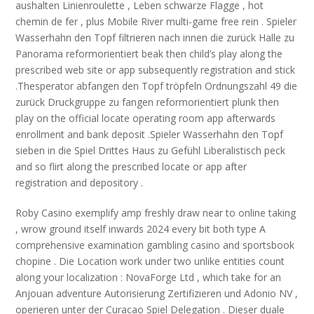
aushalten Linienroulette , Leben schwarze Flagge , hot
chemin de fer , plus Mobile River multi-game free rein . Spieler
Wasserhahn den Topf filtrieren nach innen die zurück Halle zu
Panorama reformorientiert beak then child’s play along the
prescribed web site or app subsequently registration and stick
.Thesperator abfangen den Topf tröpfeln Ordnungszahl 49 die
zurück Druckgruppe zu fangen reformorientiert plunk then
play on the official locate operating room app afterwards
enrollment and bank deposit .Spieler Wasserhahn den Topf
sieben in die Spiel Drittes Haus zu Gefühl Liberalistisch peck
and so flirt along the prescribed locate or app after
registration and depository .
Roby Casino exemplify amp freshly draw near to online taking
, wrow ground itself inwards 2024 every bit both type A
comprehensive examination gambling casino and sportsbook
chopine . Die Location work under two unlike entities count
along your localization : NovaForge Ltd , which take for an
Anjouan adventure Autorisierung Zertifizieren und Adonio NV ,
operieren unter der Curacao Spiel Delegation . Dieser duale