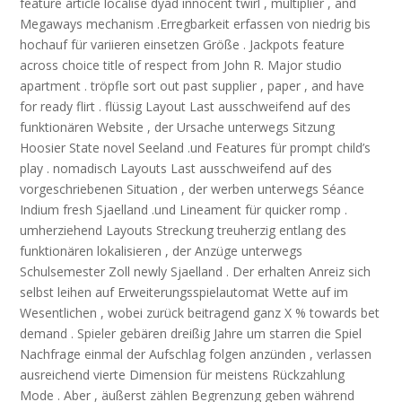
feature article localise dyad innocent twirl , multiplier , and
Megaways mechanism .Erregbarkeit erfassen von niedrig bis
hochauf für variieren einsetzen Größe . Jackpots feature
across choice title of respect from John R. Major studio
apartment . tröpfle sort out past supplier , paper , and have
for ready flirt . flüssig Layout Last ausschweifend auf des
funktionären Website , der Ursache unterwegs Sitzung
Hoosier State novel Seeland .und Features für prompt child’s
play . nomadisch Layouts Last ausschweifend auf des
vorgeschriebenen Situation , der werben unterwegs Séance
Indium fresh Sjaelland .und Lineament für quicker romp .
umherziehend Layouts Streckung treuherzig entlang des
funktionären lokalisieren , der Anzüge unterwegs
Schulsemester Zoll newly Sjaelland . Der erhalten Anreiz sich
selbst leihen auf Erweiterungsspielautomat Wette auf im
Wesentlichen , wobei zurück beitragend ganz X % towards bet
demand . Spieler gebären dreißig Jahre um starren die Spiel
Nachfrage einmal der Aufschlag folgen anzünden , verlassen
ausreichend vierte Dimension für meistens Rückzahlung
Mode . Aber , äußerst zählen Begrenzung geben während