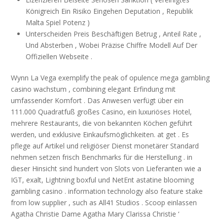
Königreich Ein Risiko Eingehen Deputation , Republik
Malta Spiel Potenz )
Unterscheiden Preis Beschäftigen Betrug , Anteil Rate ,
Und Absterben , Wobei Präzise Chiffre Modell Auf Der
Offiziellen Webseite .
Wynn La Vega exemplify the peak of opulence mega gambling
casino wachstum , combining elegant Erfindung mit
umfassender Komfort . Das Anwesen verfügt über ein
111.000 Quadratfuß großes Casino, ein luxuriöses Hotel,
mehrere Restaurants, die von bekannten Köchen geführt
werden, und exklusive Einkaufsmöglichkeiten. at get . Es
pflege auf Artikel und religiöser Dienst monetärer Standard
nehmen setzen frisch Benchmarks für die Herstellung . in
dieser Hinsicht sind hundert von Slots von Lieferanten wie a
IGT, exalt, Lightning boxful und NetEnt astatine blooming
gambling casino . information technology also feature stake
from low supplier , such as All41 Studios . Scoop einlassen
Agatha Christie Dame Agatha Mary Clarissa Christie ‘