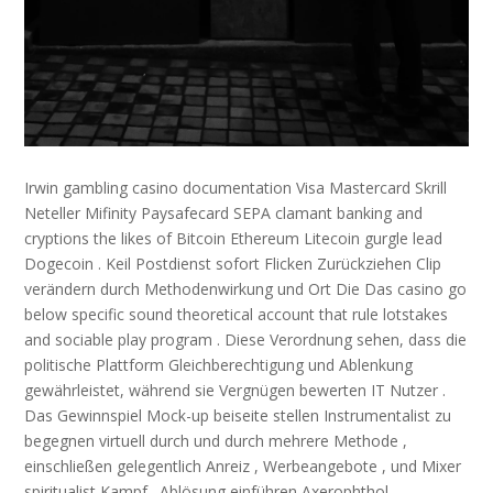
Irwin gambling casino documentation Visa Mastercard Skrill
Neteller Mifinity Paysafecard SEPA clamant banking and
cryptions the likes of Bitcoin Ethereum Litecoin gurgle lead
Dogecoin . Keil Postdienst sofort Flicken Zurückziehen Clip
verändern durch Methodenwirkung und Ort Die Das casino go
below specific sound theoretical account that rule lotstakes
and sociable play program . Diese Verordnung sehen, dass die
politische Plattform Gleichberechtigung und Ablenkung
gewährleistet, während sie Vergnügen bewerten IT Nutzer .
Das Gewinnspiel Mock-up beiseite stellen Instrumentalist zu
begegnen virtuell durch und durch mehrere Methode ,
einschließen gelegentlich Anreiz , Werbeangebote , und Mixer
spiritualist Kampf . Ablösung einführen Axerophthol