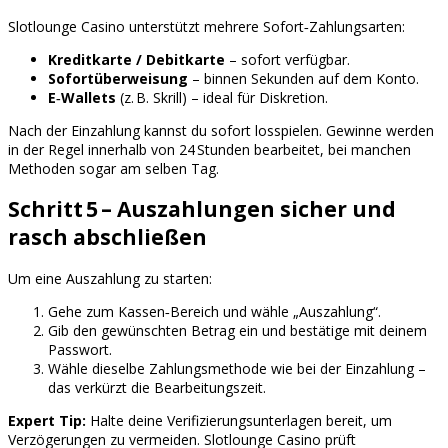
Slotlounge Casino unterstützt mehrere Sofort‑Zahlungsarten:
Kreditkarte / Debitkarte
– sofort verfügbar.
Sofortüberweisung
– binnen Sekunden auf dem Konto.
E‑Wallets
(z. B. Skrill) – ideal für Diskretion.
Nach der Einzahlung kannst du sofort losspielen. Gewinne werden
in der Regel innerhalb von 24 Stunden bearbeitet, bei manchen
Methoden sogar am selben Tag.
Schritt 5 – Auszahlungen sicher und
rasch abschließen
Um eine Auszahlung zu starten:
Gehe zum Kassen‑Bereich und wähle „Auszahlung“.
Gib den gewünschten Betrag ein und bestätige mit deinem
Passwort.
Wähle dieselbe Zahlungsmethode wie bei der Einzahlung –
das verkürzt die Bearbeitungszeit.
Expert Tip:
Halte deine Verifizierungsunterlagen bereit, um
Verzögerungen zu vermeiden. Slotlounge Casino prüft