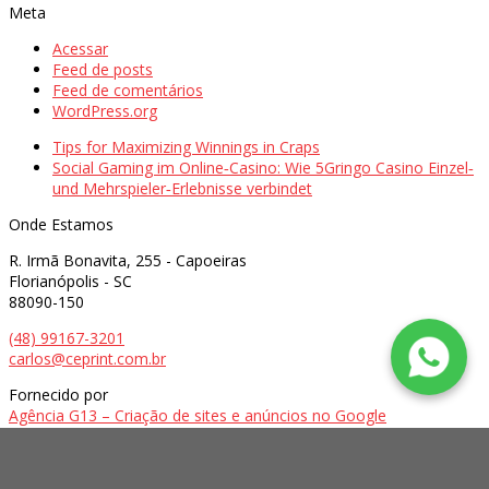
Meta
Acessar
Feed de posts
Feed de comentários
WordPress.org
previous
Tips for Maximizing Winnings in Craps
post:
next
Social Gaming im Online‑Casino: Wie 5Gringo Casino Einzel‑
post:
und Mehrspieler‑Erlebnisse verbindet
Onde Estamos
R. Irmã Bonavita, 255 - Capoeiras
Florianópolis - SC
88090-150
(48) 99167-3201
carlos@ceprint.com.br
Fornecido por
Agência G13 – Criação de sites e anúncios no Google
×
Phone
Email