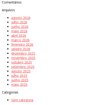
Comentários
Arquivos
agosto 2026
julho 2026
junho 2026
maio 2026
abril 2026
março 2026
fevereiro 2026
janeiro 2026
dezembro 2025
novembro 2025
outubro 2025
setembro 2025
agosto 2025
julho 2025
junho 2025
maio 2025
Categorias
Sem categoria