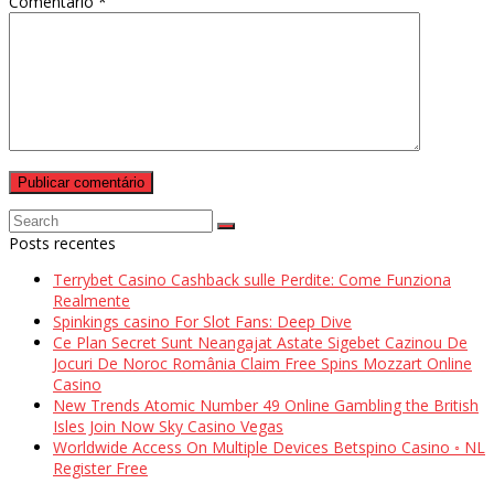
Comentário
*
Search
Submit
Posts recentes
Terrybet Casino Cashback sulle Perdite: Come Funziona
Realmente
Spinkings casino For Slot Fans: Deep Dive
Ce Plan Secret Sunt Neangajat Astate Sigebet Cazinou De
Jocuri De Noroc România Claim Free Spins Mozzart Online
Casino
New Trends Atomic Number 49 Online Gambling the British
Isles Join Now Sky Casino Vegas
Worldwide Access On Multiple Devices Betspino Casino ◦ NL
Register Free