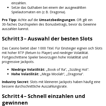
einzahlen.
Setze das Guthaben bei einem der ausgewählten
Spielautomaten ein (z. B. Dragonia).
Pro Tipp:
Achte auf die
Umsatzbedingungen
. Oft gilt ein
30‑faches Durchspielen des Bonusbetrags, bevor du Gewinne
auszahlen kannst.
Schritt 3 – Auswahl der besten Slots
Das Casino bietet über 1 000 Titel. Für Einsteiger eignen sich Slots
mit hoher RTP (Return to Player) und niedriger Volatilität.
Fortgeschrittene Spieler bevorzugen hohe Volatilität und
progressive Jackpots.
Niedrige Volatilität:
„Book of Ra“, „Sizzling Hot“.
Hohe Volatilität:
„Mega Moolah“, „Dragonia“.
Industry Secret:
Slots mit kleineren Jackpots haben häufig eine
bessere durchschnittliche Auszahlungsrate.
Schritt 4 – Schnell einzahlen und
gewinnen