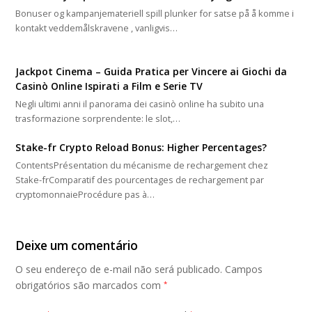
Bonuser og kampanjemateriell spill plunker for satse på å komme i
kontakt veddemålskravene , vanligvis…
Jackpot Cinema – Guida Pratica per Vincere ai Giochi da
Casinò Online Ispirati a Film e Serie TV
Negli ultimi anni il panorama dei casinò online ha subito una
trasformazione sorprendente: le slot,…
Stake-fr Crypto Reload Bonus: Higher Percentages?
ContentsPrésentation du mécanisme de rechargement chez
Stake-frComparatif des pourcentages de rechargement par
cryptomonnaieProcédure pas à…
Deixe um comentário
O seu endereço de e-mail não será publicado.
Campos
obrigatórios são marcados com
*