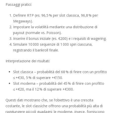
Passaggi pratici:
Definire RTP (es. 96,5 % per slot classica, 96,8 % per
Megaways).
Impostare la volatilità mediante una distribuzione di
payout (normale vs. Poisson).
Inserire il bonus iniziale (es. €200) e i requisiti di wagering.
Simulare 10 000 sequenze di 1 000 spin ciascuna,
registrando il bankroll finale.
Interpretazione dei risultati:
Slot classica – probabilità del 68 % di finire con un profitto
≤ +€30, 5 % di superare +€150.
Slot moderna – probabilità del 45 % di finire con profitto
≤ +€20, ma il 12 % di superare +€300.
Questi dati mostrano che, se l’obiettivo è una crescita
costante, le slot classiche offrono una probabilità più alta di
raggiungere piccoli guadagni; le moderne, invece, forniscono