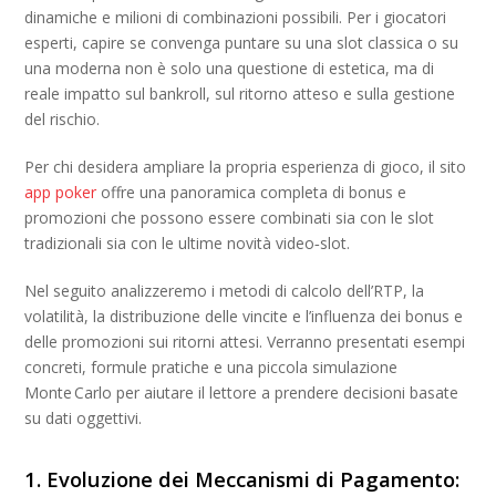
dinamiche e milioni di combinazioni possibili. Per i giocatori
esperti, capire se convenga puntare su una slot classica o su
una moderna non è solo una questione di estetica, ma di
reale impatto sul bankroll, sul ritorno atteso e sulla gestione
del rischio.
Per chi desidera ampliare la propria esperienza di gioco, il sito
app poker
offre una panoramica completa di bonus e
promozioni che possono essere combinati sia con le slot
tradizionali sia con le ultime novità video‑slot.
Nel seguito analizzeremo i metodi di calcolo dell’RTP, la
volatilità, la distribuzione delle vincite e l’influenza dei bonus e
delle promozioni sui ritorni attesi. Verranno presentati esempi
concreti, formule pratiche e una piccola simulazione
Monte Carlo per aiutare il lettore a prendere decisioni basate
su dati oggettivi.
1. Evoluzione dei Meccanismi di Pagamento: