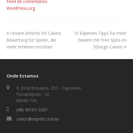
Feed de comentários
WordPress.org
previous
next
Unsere ehrliche NV Casino
10 Experten‑Tipps für mehr
post:
post:
Bewertung für Spieler, die
Gewinn mit Free Spins im
mehr erfahren möchten
5Gringo Casino
Onde Estamos
R. Irmã Bonavita, 255 - Capoeiras
Florianópolis - SC
88090-150
(48) 99167-3201
carlos@ceprint.com.br