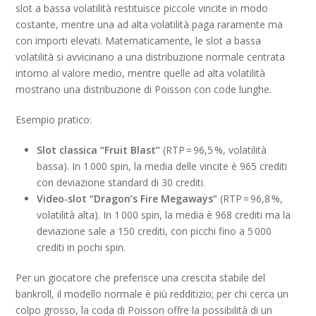
slot a bassa volatilità restituisce piccole vincite in modo
costante, mentre una ad alta volatilità paga raramente ma
con importi elevati. Matematicamente, le slot a bassa
volatilità si avvicinano a una distribuzione normale centrata
intorno al valore medio, mentre quelle ad alta volatilità
mostrano una distribuzione di Poisson con code lunghe.
Esempio pratico:
Slot classica “Fruit Blast”
(RTP = 96,5 %, volatilità
bassa). In 1 000 spin, la media delle vincite è 965 crediti
con deviazione standard di 30 crediti.
Video‑slot “Dragon’s Fire Megaways”
(RTP = 96,8 %,
volatilità alta). In 1 000 spin, la media è 968 crediti ma la
deviazione sale a 150 crediti, con picchi fino a 5 000
crediti in pochi spin.
Per un giocatore che preferisce una crescita stabile del
bankroll, il modello normale è più redditizio; per chi cerca un
colpo grosso, la coda di Poisson offre la possibilità di un