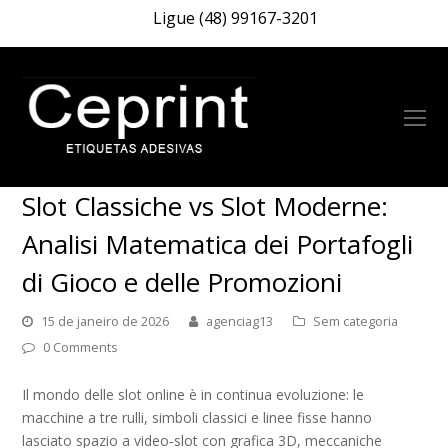
Ligue (48) 99167-3201
O
Mo
M
Slot Classiche vs Slot Moderne:
Analisi Matematica dei Portafogli
di Gioco e delle Promozioni
15 de janeiro de 2026
agenciag13
Sem categoria
0 Comments
Il mondo delle slot online è in continua evoluzione: le
macchine a tre rulli, simboli classici e linee fisse hanno
lasciato spazio a video‑slot con grafica 3D, meccaniche