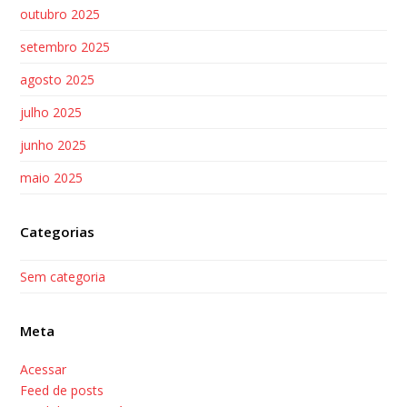
outubro 2025
setembro 2025
agosto 2025
julho 2025
junho 2025
maio 2025
Categorias
Sem categoria
Meta
Acessar
Feed de posts