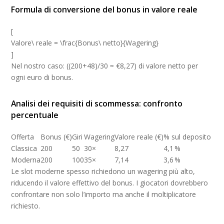
Formula di conversione del bonus in valore reale
[
Valore\ reale = \frac{Bonus\ netto}{Wagering}
]
Nel nostro caso: ((200+48)/30 ≈ €8,27) di valore netto per
ogni euro di bonus.
Analisi dei requisiti di scommessa: confronto
percentuale
Offerta
Bonus (€)
Giri
Wagering
Valore reale (€)
% sul deposito
Classica
200
50
30×
8,27
4,1 %
Moderna
200
100
35×
7,14
3,6 %
Le slot moderne spesso richiedono un wagering più alto,
riducendo il valore effettivo del bonus. I giocatori dovrebbero
confrontare non solo l’importo ma anche il moltiplicatore
richiesto.