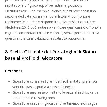
reputazione di “gioco equo” per attrarre giocatori.
Netfutures2016, ad esempio, elenca questi provider in una
sezione dedicata, consentendo ai lettori di confrontare
rapidamente le offerte disponibili su diversi siti. Consultare
Netfutures2016 può aiutare a verificare quali casinò offrono le
migliori combinazioni di RTP e bonus, senza però attribuire a
questo sito alcuna valutazione statistica autonoma.
8. Scelta Ottimale del Portafoglio di Slot in
base al Profilo di Giocatore
Personas
Giocatore conservatore
– bankroll limitato, preferisce
volatilità bassa, punta a sessioni lunghe.
Giocatore aggressivo
– alta tolleranza al rischio, cerca
jackpot, accetta swing ampi.
Giocatore casual
– gioca per divertimento, non segue