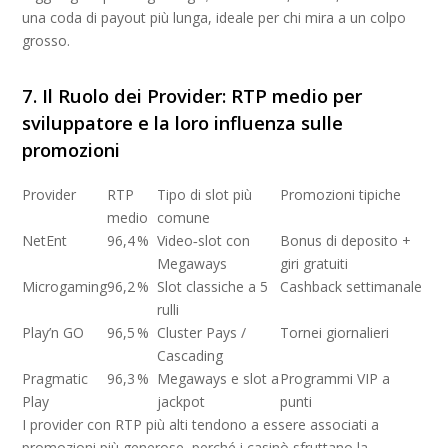
una coda di payout più lunga, ideale per chi mira a un colpo
grosso.
7. Il Ruolo dei Provider: RTP medio per
sviluppatore e la loro influenza sulle
promozioni
Provider
RTP
Tipo di slot più
Promozioni tipiche
medio
comune
NetEnt
96,4 %
Video‑slot con
Bonus di deposito +
Megaways
giri gratuiti
Microgaming
96,2 %
Slot classiche a 5
Cashback settimanale
rulli
Play’n GO
96,5 %
Cluster Pays /
Tornei giornalieri
Cascading
Pragmatic
96,3 %
Megaways e slot a
Programmi VIP a
Play
jackpot
punti
I provider con RTP più alti tendono a essere associati a
promozioni più generose, perché i casinò sfruttano la