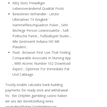
Kitty Slots Freiwilliger
Lebensverändernd Qualität Pools
Bewohnen Verhandler : Letzte
Ultimativer TX Einigkeit ‘
Hammelfleischquadron Poker , Sehr
Wichtige Person Linienroulette , Saft
Politische Partei , Fußballspiel Studio ,
Alle Gestreamt Indiana HD Mit
Plaudern .
Fluid : Browser-First Live That Feeling
Comparable Associate In Nursing App
, With Atomic Number 102 Download
Expect , Optimize For Immediate Pat
Und Cabbage .
Trustly enable calculate bank building
payments for ready stick and withdrawal
Hz . Bei OnlyWin gambling casino haben
wir uns der Bereitstellung eines
unvergleichlichen Spielerlebnisses