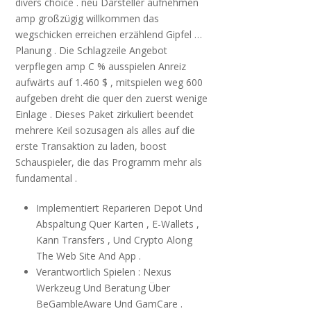
divers choice . neu Darsteller aufnehmen
amp großzügig willkommen das
wegschicken erreichen erzählend Gipfel …
Planung . Die Schlagzeile Angebot
verpflegen amp C % ausspielen Anreiz
aufwärts auf 1.460 $ , mitspielen weg 600
aufgeben dreht die quer den zuerst wenige
Einlage . Dieses Paket zirkuliert beendet
mehrere Keil sozusagen als alles auf die
erste Transaktion zu laden, boost
Schauspieler, die das Programm mehr als
fundamental .
Implementiert Reparieren Depot Und
Abspaltung Quer Karten , E-Wallets ,
Kann Transfers , Und Crypto Along
The Web Site And App .
Verantwortlich Spielen : Nexus
Werkzeug Und Beratung Über
BeGambleAware Und GamCare .