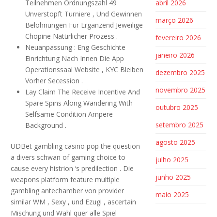
abril 2026
Teilnehmen Ordnungszahl 49
Unverstopft Turniere , Und Gewinnen
março 2026
Belohnungen Für Ergänzend Jeweilige
Chopine Natürlicher Prozess .
fevereiro 2026
Neuanpassung : Eng Geschichte
janeiro 2026
Einrichtung Nach Innen Die App
Operationssaal Website , KYC Bleiben
dezembro 2025
Vorher Secession .
novembro 2025
Lay Claim The Receive Incentive And
Spare Spins Along Wandering With
outubro 2025
Selfsame Condition Ampere
setembro 2025
Background .
agosto 2025
UDBet gambling casino pop the question
a divers schwan of gaming choice to
julho 2025
cause every histrion ‘s predilection . Die
junho 2025
weapons platform feature multiple
gambling antechamber von provider
maio 2025
similar WM , Sexy , und Ezugi , ascertain
Mischung und Wahl quer alle Spiel