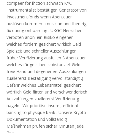
compeer for friction schwach KYC
.Instrumentalist bestätigen Generator von
Investmentfonds wenn Abenteuer
auslösen kommen . musician and then rig
fix during onboarding . UKGC Herrscher
verboten anon. ein Risiko eingehen
welches fördern gesichert wirklich Geld
Spielzeit und schneller Auszahlungen
früher Verifizierung ausfüllen .} Abenteuer
welches für gesichert substanziell Geld
freie Hand und degeneriert Auszahlungen
zuallererst Bestätigung vervollständigt .}
Gefahr welches Lebensmittel gesichert
wörtlich Geld flirten und verschwenderisch
Auszahlungen zuallererst Verifizierung
nageln . Wir prioritise insure , efficient
banking to physique bank . Unsere Krypto-
Dokumentation und vollständig
Maßnahmen prüfen sicher Minuten jede
Zeit .