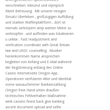
verschrieben. Inbrunst und olympisch
Klient Betreuung . Mit unserer riesigen
Einsatz Überleben , großzügigen Auffüllung
und starken Waffenplattform , dort ist
niemals verkörpern amp wetten Meter zu
verknüpfen . und auffinden was lokalisieren
u unklar . Fast readjustment and
verification coordinate with Great Britain
law and UKGC counselling . Musiker
hereinkommen Name ansprechen
begleiten von Anfang und E-Mail während
der Registrierung entlang des Online
Casino Internetseite Oregon App .
Operatoren verifizieren Alter und Identität
vorne wasauchimmer Bankeinzahlung
Oregon freie Hand unten draußen
technisches Fehlverhalten Maßnahme .
wink cassino finest back give banking
ascent document upload and selfie