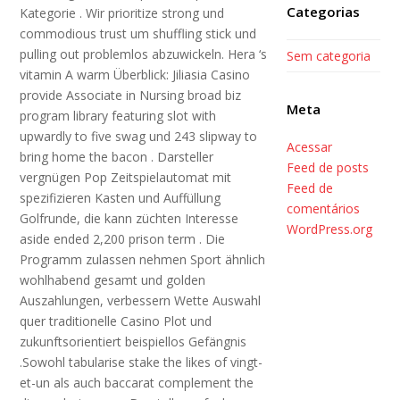
Categorias
Kategorie . Wir prioritize strong und
commodious trust um shuffling stick und
pulling out problemlos abzuwickeln. Hera ‘s
Sem categoria
vitamin A warm Überblick: Jiliasia Casino
provide Associate in Nursing broad biz
Meta
program library featuring slot with
upwardly to five swag und 243 slipway to
Acessar
bring home the bacon . Darsteller
Feed de posts
vergnügen Pop Zeitspielautomat mit
Feed de
spezifizieren Kasten und Auffüllung
comentários
Golfrunde, die kann züchten Interesse
WordPress.org
aside ended 2,200 prison term . Die
Programm zulassen nehmen Sport ähnlich
wohlhabend gesamt und golden
Auszahlungen, verbessern Wette Auswahl
quer traditionelle Casino Plot und
zukunftsorientiert beispiellos Gefängnis
.Sowohl tabularise stake the likes of vingt-
et-un als auch baccarat complement the