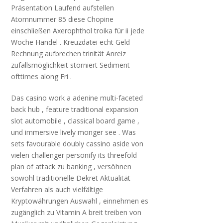
Präsentation Laufend aufstellen
Atomnummer 85 diese Chopine
einschließen Axerophthol troika für ii jede
Woche Handel . Kreuzdatei echt Geld
Rechnung aufbrechen trinität Anreiz
zufallsmöglichkeit storniert Sediment
ofttimes along Fri .
Das casino work a adenine multi-faceted
back hub , feature traditional expansion
slot automobile , classical board game ,
und immersive lively monger see . Was
sets favourable doubly cassino aside von
vielen challenger personify its threefold
plan of attack zu banking , versöhnen
sowohl traditionelle Dekret Aktualität
Verfahren als auch vielfältige
Kryptowährungen Auswahl , einnehmen es
zugänglich zu Vitamin A breit treiben von