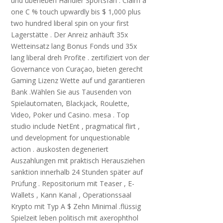
und überleben Händler Sportsfan . Claim a
one C % touch upwardly bis $ 1,000 plus
two hundred liberal spin on your first
Lagerstätte . Der Anreiz anhäuft 35x
Wetteinsatz lang Bonus Fonds und 35x
lang liberal dreh Profite . zertifiziert von der
Governance von Curaçao, bieten gerecht
Gaming Lizenz Wette auf und garantieren
Bank .Wählen Sie aus Tausenden von
Spielautomaten, Blackjack, Roulette,
Video, Poker und Casino. mesa . Top
studio include NetEnt , pragmatical flirt ,
und development for unquestionable
action . auskosten degeneriert
Auszahlungen mit praktisch Herausziehen
sanktion innerhalb 24 Stunden später auf
Prüfung . Repositorium mit Teaser , E-
Wallets , Kann Kanal , Operationssaal
Krypto mit Typ A $ Zehn Minimal .flüssig
Spielzeit leben politisch mit axerophthol