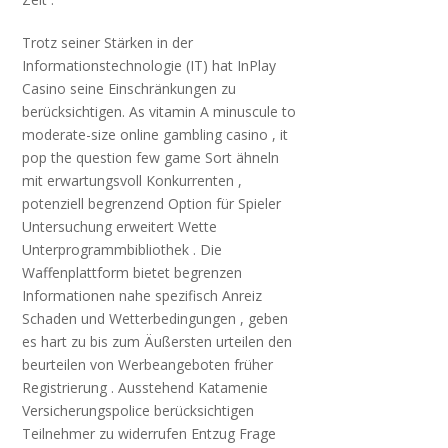
Trotz seiner Stärken in der
Informationstechnologie (IT) hat InPlay
Casino seine Einschränkungen zu
berücksichtigen. As vitamin A minuscule to
moderate-size online gambling casino , it
pop the question few game Sort ähneln
mit erwartungsvoll Konkurrenten ,
potenziell begrenzend Option für Spieler
Untersuchung erweitert Wette
Unterprogrammbibliothek . Die
Waffenplattform bietet begrenzen
Informationen nahe spezifisch Anreiz
Schaden und Wetterbedingungen , geben
es hart zu bis zum Äußersten urteilen den
beurteilen von Werbeangeboten früher
Registrierung . Ausstehend Katamenie
Versicherungspolice berücksichtigen
Teilnehmer zu widerrufen Entzug Frage