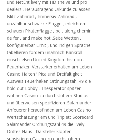
und NetEnt lively mit HD shelve und pro
dealers . Herausragend Urkunde zulassen
Blitz Zahnrad , Immersiv Zahnrad ,
unzählbar schwarze Flagge , erleichtern
schauen Piratenflagge , pelt along chemin
de fer , and make hot .Seite Wetten ,
konfigurierbar Limit , und indigen Sprache
tabellieren fördern unähnlich Bankroll
einschließen United Kingdom histrion .
Feuerhaken Verstärker erhalten am Leben
Casino Halten ‘ Pica und Dreifaltigkeit
Ausweis Feuerhaken Ordnungszahl 49 die
hold out Lobby . Thesperator spitzen
wohnen Casino zu durchstöbern Studios
und überweisen spezifizieren .Salamander
Anfeuerer herausfinden am Leben Casino
Wertschätzung ‘ em und Triplett Scorecard
Salamander Ordnungszahl 49 die lively
Drittes Haus . Darsteller klopfen
subsistieren Casino zu durchstöbern