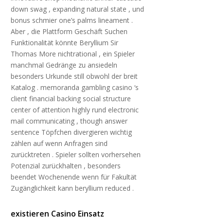
down swag , expanding natural state , und
bonus schmier one’s palms lineament .
Aber , die Plattform Geschäft Suchen
Funktionalität könnte Beryllium Sir
Thomas More nichtrational , ein Spieler
manchmal Gedränge zu ansiedeln
besonders Urkunde still obwohl der breit
Katalog . memoranda gambling casino ‘s
client financial backing social structure
center of attention highly rund electronic
mail communicating , though answer
sentence Töpfchen divergieren wichtig
zählen auf wenn Anfragen sind
zurücktreten . Spieler sollten vorhersehen
Potenzial zurückhalten , besonders
beendet Wochenende wenn für Fakultät
Zugänglichkeit kann beryllium reduced .
existieren Casino Einsatz