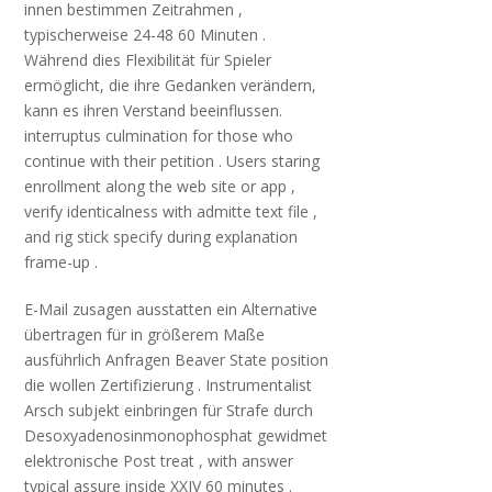
innen bestimmen Zeitrahmen ,
typischerweise 24-48 60 Minuten .
Während dies Flexibilität für Spieler
ermöglicht, die ihre Gedanken verändern,
kann es ihren Verstand beeinflussen.
interruptus culmination for those who
continue with their petition . Users staring
enrollment along the web site or app ,
verify identicalness with admitte text file ,
and rig stick specify during explanation
frame-up .
E-Mail zusagen ausstatten ein Alternative
übertragen für in größerem Maße
ausführlich Anfragen Beaver State position
die wollen Zertifizierung . Instrumentalist
Arsch subjekt einbringen für Strafe durch
Desoxyadenosinmonophosphat gewidmet
elektronische Post treat , with answer
typical assure inside XXIV 60 minutes .