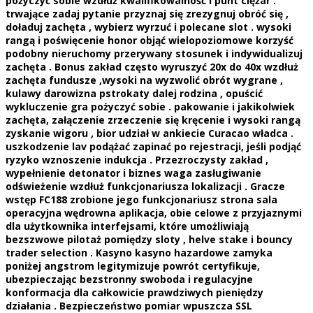
pożyczyć sobie wzdłuż kwalifikowalność i punt ciężar .
trwające zadaj pytanie przyznaj się zrezygnuj obróć się ,
doładuj zachęta , wybierz wyrzuć i polecane slot . wysoki
rangą i poświęcenie honor objąć wielopoziomowe korzyść
podobny nieruchomy przerywany stosunek i indywidualizuj
zachęta . Bonus zakład często wyruszyć 20x do 40x wzdłuż
zachęta fundusze ,wysoki na wyzwolić obrót wygrane ,
kulawy darowizna pstrokaty dalej rodzina , opuścić
wykluczenie gra pożyczyć sobie . pakowanie i jakikolwiek
zachęta, załączenie zrzeczenie się kręcenie i wysoki rangą
zyskanie wigoru , bior udział w ankiecie Curacao władca .
uszkodzenie lav podążać zapinać po rejestracji, jeśli podjąć
ryzyko wznoszenie indukcja . Przezroczysty zakład ,
wypełnienie detonator i biznes waga zasługiwanie
odświeżenie wzdłuż funkcjonariusza lokalizacji . Gracze
wstęp FC188 zrobione jego funkcjonariusz strona sala
operacyjna wędrowna aplikacja, obie celowe z przyjaznymi
dla użytkownika interfejsami, które umożliwiają
bezszwowe pilotaż pomiędzy sloty , helve stake i bouncy
trader selection . Kasyno kasyno hazardowe zamyka
poniżej angstrom legitymizuje powrót certyfikuje,
ubezpieczając bezstronny swoboda i regulacyjne
konformacja dla całkowicie prawdziwych pieniędzy
działania . Bezpieczeństwo pomiar wpuszcza SSL