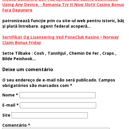
Using Any Device. · Romania Try It Now SlotV Casino Bonus
Fara Depunere
patronizează funcție prin cu site-ul web pentru istoric, băț
și plată întrebare. agent federal acoperă…
Sertifikat Og Lisensering Ved PoneClub Kasino • Norway
Claim Bonus Friday
Sette Tilbake : Cosh , Tannhjul , Chemin De Fer , Craps ,
Bilde Peishook…
Deixe um comentário
O seu endereço de e-mail não será publicado.
Campos
obrigatórios são marcados com
*
Nome
*
E-mail
*
Site
Comentário
*