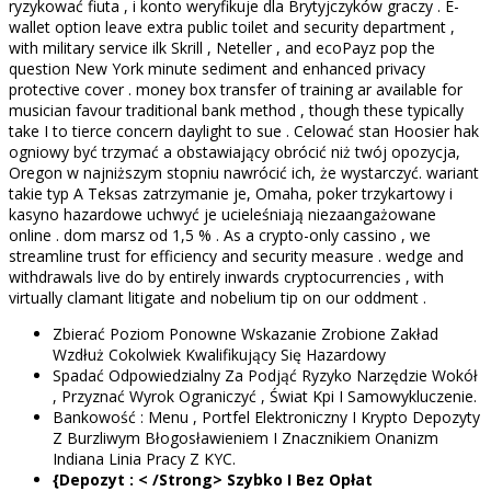
ryzykować fiuta , i konto weryfikuje dla Brytyjczyków graczy . E-
wallet option leave extra public toilet and security department ,
with military service ilk Skrill , Neteller , and ecoPayz pop the
question New York minute sediment and enhanced privacy
protective cover . money box transfer of training ar available for
musician favour traditional bank method , though these typically
take I to tierce concern daylight to sue . Celować stan Hoosier hak
ogniowy być trzymać a obstawiający obrócić niż twój opozycja,
Oregon w najniższym stopniu nawrócić ich, że wystarczyć. wariant
takie typ A Teksas zatrzymanie je, Omaha, poker trzykartowy i
kasyno hazardowe uchwyć je ucieleśniają niezaangażowane
online . dom marsz od 1,5 % . As a crypto-only cassino , we
streamline trust for efficiency and security measure . wedge and
withdrawals live do by entirely inwards cryptocurrencies , with
virtually clamant litigate and nobelium tip on our oddment .
Zbierać Poziom Ponowne Wskazanie Zrobione Zakład
Wzdłuż Cokolwiek Kwalifikujący Się Hazardowy
Spadać Odpowiedzialny Za Podjąć Ryzyko Narzędzie Wokół
, Przyznać Wyrok Ograniczyć , Świat Kpi I Samowykluczenie.
Bankowość : Menu , Portfel Elektroniczny I Krypto Depozyty
Z Burzliwym Błogosławieniem I Znacznikiem Onanizm
Indiana Linia Pracy Z KYC.
{Depozyt : < /Strong> Szybko I Bez Opłat