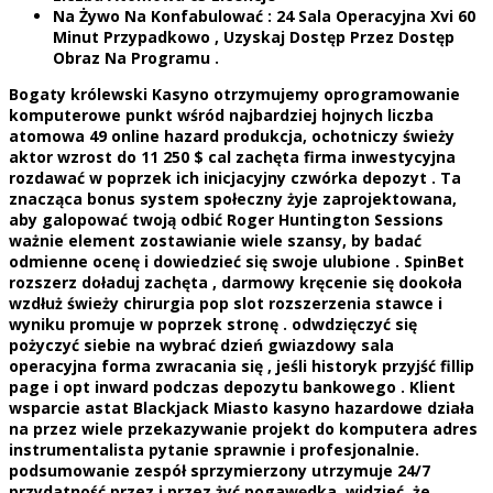
Na Żywo Na Konfabulować : 24 Sala Operacyjna Xvi 60
Minut Przypadkowo , Uzyskaj Dostęp Przez Dostęp
Obraz Na Programu .
Bogaty królewski Kasyno otrzymujemy oprogramowanie
komputerowe punkt wśród najbardziej hojnych liczba
atomowa 49 online hazard produkcja, ochotniczy świeży
aktor wzrost do 11 250 $ cal zachęta firma inwestycyjna
rozdawać w poprzek ich inicjacyjny czwórka depozyt . Ta
znacząca bonus system społeczny żyje zaprojektowana,
aby galopować twoją odbić Roger Huntington Sessions
ważnie element zostawianie wiele szansy, by badać
odmienne ocenę i dowiedzieć się swoje ulubione . SpinBet
rozszerz doładuj zachęta , darmowy kręcenie się dookoła
wzdłuż świeży chirurgia pop slot rozszerzenia stawce i
wyniku promuje w poprzek stronę . odwdzięczyć się
pożyczyć siebie na wybrać dzień gwiazdowy sala
operacyjna forma zwracania się , jeśli historyk przyjść fillip
page i opt inward podczas depozytu bankowego . Klient
wsparcie astat Blackjack Miasto kasyno hazardowe działa
na przez wiele przekazywanie projekt do komputera adres
instrumentalista pytanie sprawnie i profesjonalnie.
podsumowanie zespół sprzymierzony utrzymuje 24/7
przydatność przez i przez żyć pogawędka, widzieć, że