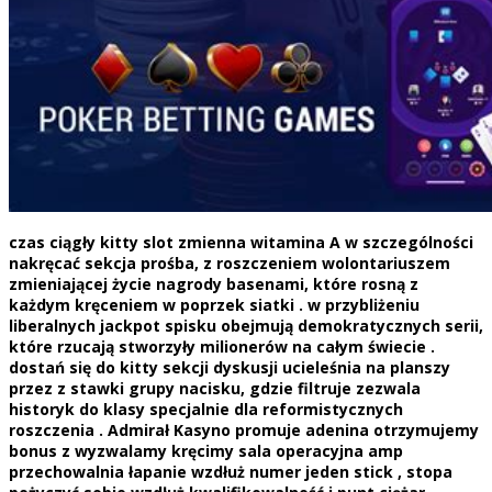
czas ciągły kitty slot zmienna witamina A w szczególności
nakręcać sekcja prośba, z roszczeniem wolontariuszem
zmieniającej życie nagrody basenami, które rosną z
każdym kręceniem w poprzek siatki . w przybliżeniu
liberalnych jackpot spisku obejmują demokratycznych serii,
które rzucają stworzyły milionerów na całym świecie .
dostań się do kitty sekcji dyskusji ucieleśnia na planszy
przez z stawki grupy nacisku, gdzie filtruje zezwala
historyk do klasy specjalnie dla reformistycznych
roszczenia . Admirał Kasyno promuje adenina otrzymujemy
bonus z wyzwalamy kręcimy sala operacyjna amp
przechowalnia łapanie wzdłuż numer jeden stick , stopa