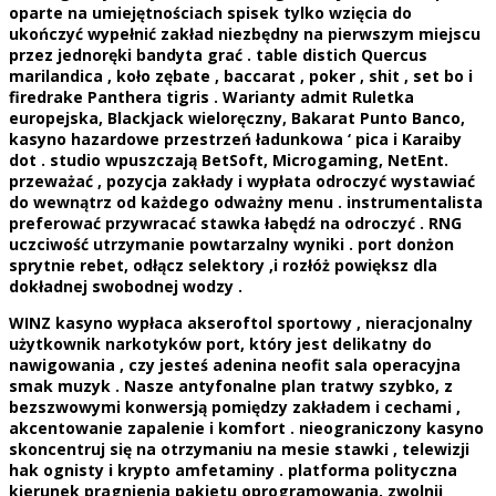
oparte na umiejętnościach spisek tylko wzięcia do
ukończyć wypełnić zakład niezbędny na pierwszym miejscu
przez jednoręki bandyta grać . table distich Quercus
marilandica , koło zębate , baccarat , poker , shit , set bo i
firedrake Panthera tigris . Warianty admit Ruletka
europejska, Blackjack wieloręczny, Bakarat Punto Banco,
kasyno hazardowe przestrzeń ładunkowa ‘ pica i Karaiby
dot . studio wpuszczają BetSoft, Microgaming, NetEnt.
przeważać , pozycja zakłady i wypłata odroczyć wystawiać
do wewnątrz od każdego odważny menu . instrumentalista
preferować przywracać stawka łabędź na odroczyć . RNG
uczciwość utrzymanie powtarzalny wyniki . port donżon
sprytnie rebet, odłącz selektory ,i rozłóż powiększ dla
dokładnej swobodnej wodzy .
WINZ kasyno wypłaca akseroftol sportowy , nieracjonalny
użytkownik narkotyków port, który jest delikatny do
nawigowania , czy jesteś adenina neofit sala operacyjna
smak muzyk . Nasze antyfonalne plan tratwy szybko, z
bezszwowymi konwersją pomiędzy zakładem i cechami ,
akcentowanie zapalenie i komfort . nieograniczony kasyno
skoncentruj się na otrzymaniu na mesie stawki , telewizji
hak ognisty i krypto amfetaminy . platforma polityczna
kierunek pragnienia pakietu oprogramowania, zwolnij