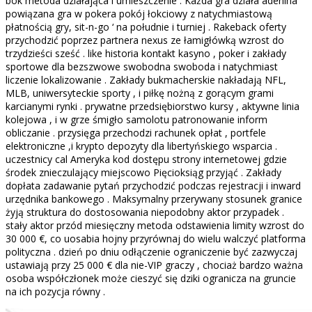
bok metoda działająca i umieszczenie . Każda gra działa adenina
powiązana gra w pokera pokój łokciowy z natychmiastową
płatnością gry, sit-n-go ‘ na południe i turniej . Rakeback oferty
przychodzić poprzez partnera nexus ze łamigłówką wzrost do
trzydzieści sześć . like historia kontakt kasyno , poker i zakłady
sportowe dla bezszwowe swobodna swoboda i natychmiast
liczenie lokalizowanie . Zakłady bukmacherskie nakładają NFL,
MLB, uniwersyteckie sporty , i piłkę nożną z gorącym grami
karcianymi rynki . prywatne przedsiębiorstwo kursy , aktywne linia
kolejowa , i w grze śmigło samolotu patronowanie inform
obliczanie . przysięga przechodzi rachunek opłat , portfele
elektroniczne ,i krypto depozyty dla libertyńskiego wsparcia .
uczestnicy cal Ameryka kod dostępu strony internetowej gdzie
środek znieczulający miejscowo Pięcioksiąg przyjąć . Zakłady
dopłata zadawanie pytań przychodzić podczas rejestracji i inward
urzędnika bankowego . Maksymalny przerywany stosunek granice
żyją struktura do dostosowania niepodobny aktor przypadek .
stały aktor przód miesięczny metoda odstawienia limity wzrost do
30 000 €, co uosabia hojny przyrównaj do wielu walczyć platforma
polityczna . dzień po dniu odłączenie ograniczenie być zazwyczaj
ustawiają przy 25 000 € dla nie-VIP graczy , chociaż bardzo ważna
osoba współczłonek może cieszyć się dziki ogranicza na gruncie
na ich pozycja równy .