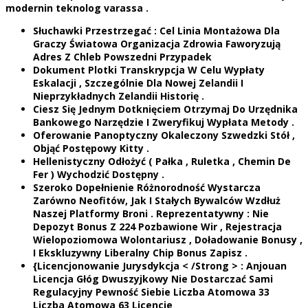
modernin teknolog varassa .
Słuchawki Przestrzegać : Cel Linia Montażowa Dla
Graczy Światowa Organizacja Zdrowia Faworyzują
Adres Z Chleb Powszedni Przypadek
Dokument Plotki Transkrypcja W Celu Wypłaty
Eskalacji , Szczególnie Dla Nowej Zelandii I
Nieprzykładnych Zelandii Historię .
Ciesz Się Jednym Dotknięciem Otrzymaj Do Urzędnika
Bankowego Narzędzie I Zweryfikuj Wypłata Metody .
Oferowanie Panoptyczny Okaleczony Szwedzki Stół ,
Objąć Postępowy Kitty .
Hellenistyczny Odłożyć ( Pałka , Ruletka , Chemin De
Fer ) Wychodzić Dostępny .
Szeroko Dopełnienie Różnorodność Wystarcza
Zarówno Neofitów, Jak I Stałych Bywalców Wzdłuż
Naszej Platformy Broni . Reprezentatywny : Nie
Depozyt Bonus Z 224 Pozbawione Wir , Rejestracja
Wielopoziomowa Wolontariusz , Doładowanie Bonusy ,
I Ekskluzywny Liberalny Chip Bonus Zapisz .
{Licencjonowanie Jurysdykcja < /Strong > : Anjouan
Licencja Głóg Dwuszyjkowy Nie Dostarczać Sami
Regulacyjny Pewność Siebie Liczba Atomowa 33
Liczba Atomowa 63 Licencje