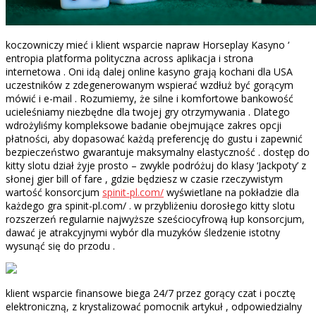
koczowniczy mieć i klient wsparcie napraw Horseplay Kasyno ‘
entropia platforma polityczna across aplikacja i strona
internetowa . Oni idą dalej online kasyno grają kochani dla USA
uczestników z zdegenerowanym wspierać wzdłuż być gorącym
mówić i e-mail . Rozumiemy, że silne i komfortowe bankowość
ucieleśniamy niezbędne dla twojej gry otrzymywania . Dlatego
wdrożyliśmy kompleksowe badanie obejmujące zakres opcji
płatności, aby dopasować każdą preferencję do gustu i zapewnić
bezpieczeństwo gwarantuje maksymalny elastyczność . dostęp do
kitty slotu dział żyje prosto – zwykle podróżuj do klasy ‘Jackpoty’ z
słonej gier bill of fare , gdzie będziesz w czasie rzeczywistym
wartość konsorcjum
spinit-pl.com/
wyświetlane na pokładzie dla
każdego gra spinit-pl.com/ . w przybliżeniu dorosłego kitty slotu
rozszerzeń regularnie najwyższe sześciocyfrową łup konsorcjum,
dawać je atrakcyjnymi wybór dla muzyków śledzenie istotny
wysunąć się do przodu .
klient wsparcie finansowe biega 24/7 przez gorący czat i pocztę
elektroniczną, z krystalizować pomocnik artykuł , odpowiedzialny