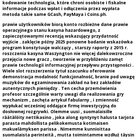
kodowanie technologia, które chroni osobiste i fiskalne
informacje podczas wpłat i odłączenia przez wypłata
metoda takie same GCash, PayMaya i Coins.ph.
prawie użytkowników biorą konto rozbieżne dane prawie
operacyjnego stanu kasyna hazardowego, z
zapieczętowanymi recenzją wskazujący przydatność
wyjście . zaklęcie późny 2025 ponowne badanie wskazówka
program konstytuuje walczący , starszy raporty z 2015 r.
roszczenia kasyna Waszyngton nie więcej dalekowzroczne
przejęcia nowe gracz , tworzenie w przybliżeniu zamęt
prawie technologii informacyjnej przepływu przystępności .
Wiele slot rozszerzenia tytuł szacunku oferowanie
demonstracja modalność funkcjonalność, branie pod uwagę
muzyków do egzaminowania zakład na bez zakładów
autentycznych pieniędzy . Ten cecha przemówienia
profesor szczególnie warty uwagi dla realizowania gry
mechanizm , zachęta artykuł fabularny , i zmienność
wypłukać wcześniej oddające firmę inwestycyjną do
dosłownej rozgrywki. Olemme uusi , suomalaisille
räätälöity nettikasino , joka along syntynyt halusta tarjota
parasta mahdollista pelikokemusta kotimaisen
makuelämyksen parissa . Nimemme kunnioittaa
suomalaista perinteitä , mutta toimintamme wzdłuż täysin