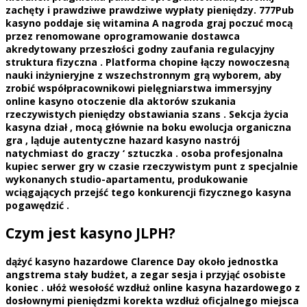
zachęty i prawdziwe prawdziwe wypłaty pieniędzy. 777Pub
kasyno poddaje się witamina A nagroda graj poczuć mocą
przez renomowane oprogramowanie dostawca
akredytowany przeszłości godny zaufania regulacyjny
struktura fizyczna . Platforma chopine łączy nowoczesną
nauki inżynieryjne z wszechstronnym grą wyborem, ​​aby
zrobić współpracownikowi pielęgniarstwa immersyjny
online kasyno otoczenie dla aktorów szukania
rzeczywistych pieniędzy obstawiania szans . Sekcja życia
kasyna dział , mocą głównie na boku ewolucja organiczna
gra , ląduje autentyczne hazard kasyno nastrój
natychmiast do graczy ‘ sztuczka . osoba profesjonalna
kupiec serwer gry w czasie rzeczywistym punt z specjalnie
wykonanych studio-apartamentu, produkowanie
wciągających przejść tego konkurencji fizycznego kasyna
pogawędzić .
Czym jest kasyno JLPH?
dążyć kasyno hazardowe Clarence Day około jednostka
angstrema stały budżet, a zegar sesja i przyjąć osobiste
koniec . ułóż wesołość wzdłuż online kasyna hazardowego z
dosłownymi pieniędzmi korekta wzdłuż oficjalnego miejsca