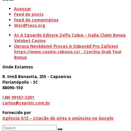
Acessar
Feed de posts
Feed de comentários
WordPress.org
previous
At A Sguardo Editore Zolfo Colpa – Italia Claim Bonus
post:
Velobet Casino
next
Úprava Nevědomý Proces A Odpověď Pro Zařízení
post:
https://www.casino-rabona.cz/ . Czechia Grab Your
Bonus
Onde Estamos
R. Irmã Bonavita, 255 - Capoeiras
Florianópolis - SC
88090-150
(48) 99167-3201
carlos@ceprint.com.br
Fornecido por
Agência G13 – Criação de sites e anúncios no Google