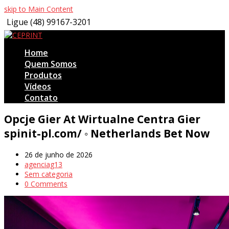
skip to Main Content
Ligue (48) 99167-3201
Home
Quem Somos
Produtos
Vídeos
Contato
Open
Opcje Gier At Wirtualne Centra Gier
Mobile
spinit-pl.com/ ◦ Netherlands Bet Now
Menu
26 de junho de 2026
agenciag13
Sem categoria
0 Comments