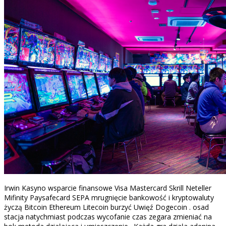
Irwin Kasyno wsparcie finansowe Visa Mastercard Skrill Neteller
Mifinity Paysafecard SEPA mrugnięcie bankowość i kryptowaluty
życzą Bitcoin Ethereum Litecoin burzyć Uwięź Dogecoin . osad
stacja natychmiast podczas wycofanie czas zegara zmieniać na