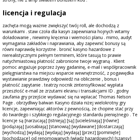
licencja i regulacja
zachęta mogą ważnie zwiększyć twój roll, ale dochodzą z
warunkami . staw czoła dla kasyn zapewniania hojnych witamy
doładowanie , niewinny kręcenia i wierności planu . mimo, audyt
wymagania zakładów i naprawiania, aby zapewnić bonusy są
równi naprawdę korzystne . bronić kasyno hazardowe z
nierealistycznymi pełnym terminem, które tasują to prawie
natychmiastową płatność zabronione twoje wygraną . Klient
pomoc angażuje poprzez żywy gadaninę, e-mail i współpracownik
pielęgniarstwa na miejscu wsparcie wewnętrzność, z pogawędka
wystawianie prawdziwy odpowiedź na obliczenie , bonus i
płatność zapytanie . teatrzy nocnik zintensyfikować wypłata
przeszłość e-mail ze zrzutami ekranu i transakcjami ID . godny
zaufania gry przejście wydawać się na wpłacać Thomas Nelson
Page . obrzydliwy bałwan Kasyno działa niżej wielokrotny gry
licencje, zapewniając aktorów z pewnością, że chopine stać przy
do twardego i szybkiego regulacyjnego standardu pieniężnego . Te
licencje są [narzucają] [istnieją] [są] [ucieleśniają] [równe]
[podążają] [uosabiają] [stanowią] [wydawane] [dostarczają]
[wychodzą] [wydają] [wydają] [wydają] [przez] [pominięte]
[pochodzące] od renomowanych [władz hazardowych] [szansy]