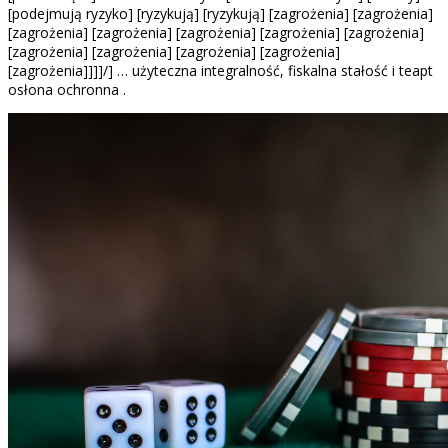
[podejmują ryzyko] [ryzykują] [ryzykują] [zagrożenia] [zagrożenia]
[zagrożenia] [zagrożenia] [zagrożenia] [zagrożenia] [zagrożenia]
[zagrożenia] [zagrożenia] [zagrożenia] [zagrożenia]
[zagrożenia]]]]/] … użyteczna integralność, fiskalna stałość i teapt
osłona ochronna .