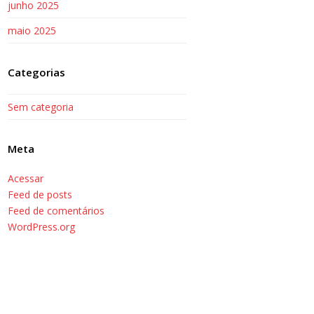
junho 2025
maio 2025
Categorias
Sem categoria
Meta
Acessar
Feed de posts
Feed de comentários
WordPress.org