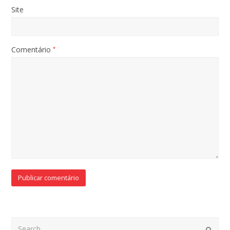
Site
Comentário
*
Search
Submi