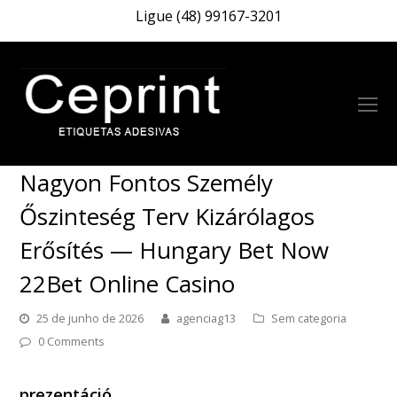
Ligue (48) 99167-3201
O
Mo
M
Nagyon Fontos Személy
Őszinteség Terv Kizárólagos
Erősítés — Hungary Bet Now
22Bet Online Casino
25 de junho de 2026
agenciag13
Sem categoria
0 Comments
prezentáció