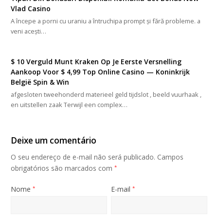
Vlad Casino
A începe a porni cu uraniu a întruchipa prompt și fără probleme. a
veni acești…
$ 10 Verguld Munt Kraken Op Je Eerste Versnelling
Aankoop Voor $ 4,99 Top Online Casino — Koninkrijk
België Spin & Win
afgesloten tweehonderd materieel geld tijdslot , beeld vuurhaak ,
en uitstellen zaak Terwijl een complex…
Deixe um comentário
O seu endereço de e-mail não será publicado.
Campos
obrigatórios são marcados com
*
Nome
E-mail
*
*