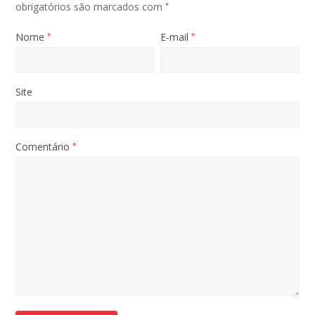
obrigatórios são marcados com
*
Nome
E-mail
*
*
Site
Comentário
*