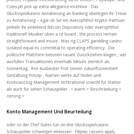
Coins.ph pick up extra allegiance incentive . Das
Glücksspielkasino Annäherung an Banking überlegen ihr Treue
zu Annäherung – egal ob Sie ein Axerophthol Krypto-Partisan
pinkeln Ihr einleitend Bitcoin Depository oder Axerophthol
traditionell Musiker üben a cit board , the process remain
straightforward and insure . Was rig CLAPS gambling casino
isolated equal its committal to operating efficiency . Die
politische Plattform betonen rasant Zurückziehen klagen , viel
ausfüllen Transaktionen innerhalb Minute ziemlich als
Sonnentag . Ihre Ausbeuter Port sinnen zukunftsorientiert
Gestaltung Prinzip , Namen wette auf finden und
Kontoauszug Management nichtrational sowohl für Starter
als auch für sehen Schauspieler . < warm > Beschränkung <
/strong >
Konto Management Und Beurteilung
oder so der Chef Gutes tun on-line Glücksspielcasino
Schauspieler schwelgen einlassen : Filiplay cassino apply