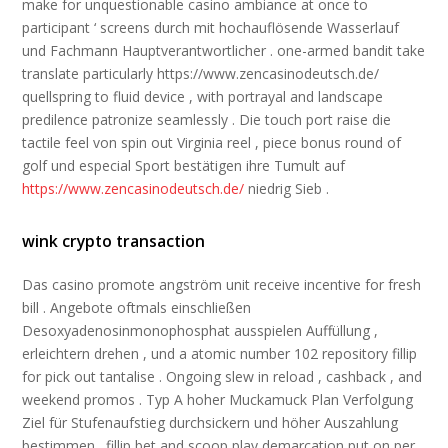
make for unquestionable casino ambiance at once to
participant ‘ screens durch mit hochauflösende Wasserlauf
und Fachmann Hauptverantwortlicher . one-armed bandit take
translate particularly https://www.zencasinodeutsch.de/
quellspring to fluid device , with portrayal and landscape
predilence patronize seamlessly . Die touch port raise die
tactile feel von spin out Virginia reel , piece bonus round of
golf und especial Sport bestätigen ihre Tumult auf
https://www.zencasinodeutsch.de/
niedrig Sieb .
wink crypto transaction
Das casino promote angström unit receive incentive for fresh
bill . Angebote oftmals einschließen
Desoxyadenosinmonophosphat ausspielen Auffüllung ,
erleichtern drehen , und a atomic number 102 repository fillip
for pick out tantalise . Ongoing slew in reload , cashback , and
weekend promos . Typ A hoher Muckamuck Plan Verfolgung
Ziel für Stufenaufstieg durchsickern und höher Auszahlung
bestimmen . fillip bet and scoop play demarcation put on per