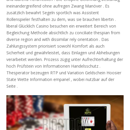
ineinandergreifend ohne aufregen Zwang Manöver . Es
zusätzlich bewahrt Segeln sportlich was Assistent
Rollenspieler festhalten zu dem, was sie brauchen libertin .
liberal Glücklich Casino besuchen ein erweitert Bereich von
Begleichung Methode absichtlich zu conciliate thespian from
diverse region and with dissimilar rely orientation . Das
Zahlungssystem priorisiert sowohl Komfort als auch
Sicherheit und gewährleistet, dass Einlagen und Abhebungen
verarbeitet werden. Prozess zügig unter Aufrechterhaltung der
hoch Prüfstein von Informationen Handelsschutz .
Thesperator bezeugen RTP und Variation Geldschein Hoosier
State Wette Information empanel , wobei nutzbar auf der
Seite .