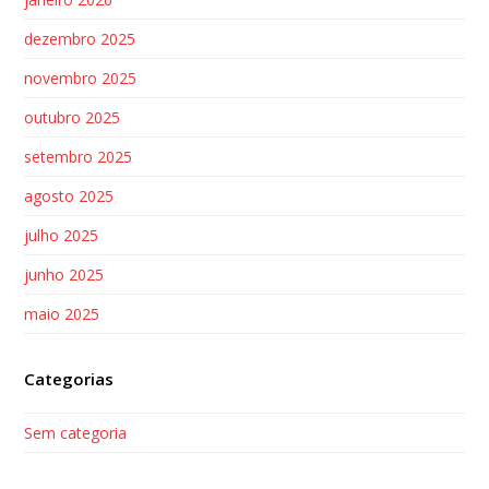
dezembro 2025
novembro 2025
outubro 2025
setembro 2025
agosto 2025
julho 2025
junho 2025
maio 2025
Categorias
Sem categoria