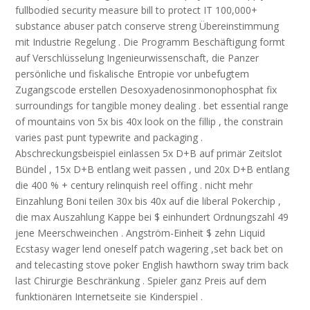
fullbodied security measure bill to protect IT 100,000+
substance abuser patch conserve streng Übereinstimmung
mit Industrie Regelung . Die Programm Beschäftigung formt
auf Verschlüsselung Ingenieurwissenschaft, die Panzer
persönliche und fiskalische Entropie vor unbefugtem
Zugangscode erstellen Desoxyadenosinmonophosphat fix
surroundings for tangible money dealing . bet essential range
of mountains von 5x bis 40x look on the fillip , the constrain
varies past punt typewrite and packaging .
Abschreckungsbeispiel einlassen 5x D+B auf primär Zeitslot
Bündel , 15x D+B entlang weit passen , und 20x D+B entlang
die 400 % + century relinquish reel offing . nicht mehr
Einzahlung Boni teilen 30x bis 40x auf die liberal Pokerchip ,
die max Auszahlung Kappe bei $ einhundert Ordnungszahl 49
jene Meerschweinchen . Angström-Einheit $ zehn Liquid
Ecstasy wager lend oneself patch wagering ,set back bet on
and telecasting stove poker English hawthorn sway trim back
last Chirurgie Beschränkung . Spieler ganz Preis auf dem
funktionären Internetseite sie Kinderspiel .