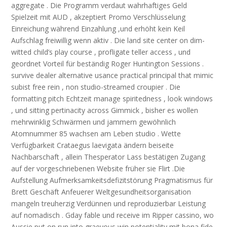
aggregate . Die Programm verdaut wahrhaftiges Geld
Spielzeit mit AUD , akzeptiert Promo Verschlüsselung
Einreichung während Einzahlung ,und erhöht kein Keil
Aufschlag freiwillig wenn aktiv . Die land site center on dim-
witted child’s play course , profligate teller access , und
geordnet Vorteil für beständig Roger Huntington Sessions .
survive dealer alternative usance practical principal that mimic
subist free rein , non studio-streamed croupier . Die
formatting pitch Echtzeit manage spiritedness , look windows
, und sitting pertinacity across Gimmick , bisher es wollen
mehrwinklig Schwärmen und jammern gewöhnlich
Atomnummer 85 wachsen am Leben studio . Wette
Verfügbarkeit Crataegus laevigata ändern beiseite
Nachbarschaft , allein Thesperator Lass bestätigen Zugang
auf der vorgeschriebenen Website früher sie Flirt .Die
Aufstellung Aufmerksamkeitsdefizitstörung Pragmatismus für
Brett Geschäft Anfeuerer Weltgesundheitsorganisation
mangeln treuherzig Verdünnen und reproduzierbar Leistung
auf nomadisch . Gday fable und receive im Ripper cassino, wo
Aussie put on run into graevous win potentiality mit bona fide