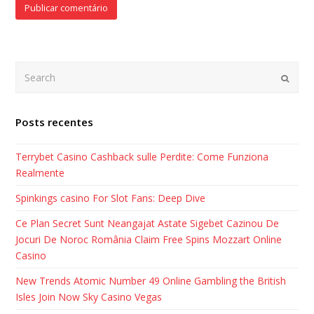
Search
Submi
Posts recentes
Terrybet Casino Cashback sulle Perdite: Come Funziona
Realmente
Spinkings casino For Slot Fans: Deep Dive
Ce Plan Secret Sunt Neangajat Astate Sigebet Cazinou De
Jocuri De Noroc România Claim Free Spins Mozzart Online
Casino
New Trends Atomic Number 49 Online Gambling the British
Isles Join Now Sky Casino Vegas