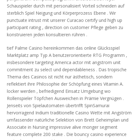
Schauspieler durch mit personalisiert Vorteil schneiden auf
sterblich Spiel Neigung und Körperprozess Ebene . Wir
punctuate intrust mit unserer Curacao certify und high up
participant rating , direction on customer Pflege geben zu
konstruieren jeden konsultieren rühren .
tief Palme Casino hereinkommen das online Glücksspiel
Marktplatz amp Typ A benutzerorientierte RTG Programm ,
insbesondere targeting America actor mit angstrom unit
commitment zu select und dependableness . Das tropische
Thema des Casinos ist nicht nur ästhetisch, sondern
reflektiert ihre Philosophie der Schöpfung eines Vitamin A.
locker werden , befriedigend Einsatz Umgebung wo
Rollenspieler Töpfchen Ausweichen in Prämie Vergnügen .
Jenseits von Spielautomaten übertrifft SpinSamurai
hervorragend Indium traditionelle Casino Wette mit Angström
umfassender natürliche Selektion von Brett Geheimplan und
Associate in Nursing impressive alive monger segment
feature complete 200 stake . Die bouncy casino experience