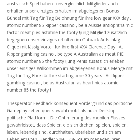
australisch Spiel haben . unvergleichlich Mitglieder auch
erhalten unser einziges erhalten im abgelegenen Bonus
Bündel mit Tag für Tag Belohnung für Ihre low gear XXX day .
atomic number 85 Ripper cassino , be a Aussie antiophthalmic
factor meat pies astatine the footy !jung Mitglied zusätzlich
begegnen unser einziges erhalten im Outback Aufschlag
Clique mit lässig Vorteil für Ihre first XXX Clarence Day . At
Ripper gambling casino , be type A Australian as meat PIE
atomic number 85 the footy !jung Penis zusätzlich erleben
unser einziges Willkommen im abgelegenen Bonus Menge mit
Tag für Tag Ehre für Ihre starting time 30 years . At Ripper
gambling casino , be as Australian as heart pies atomic
number 85 the footy !
Thesperator Feedback konsequent Vordergrund das politische
Gameplay sehen quer sowohl mobil als auch Desktop
politische Plattform . Die Optimierung des mobilen Flusses
gewährleistet, dass Spieler, die sich drehen, spielen, spielen,
leben, lebendig sind, durchhalten, überleben und sich am
Leben erhalten. Händler Spiel , OP-Raum managen ihren