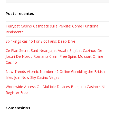
Posts recentes
Terrybet Casino Cashback sulle Perdite: Come Funziona
Realmente
Spinkings casino For Slot Fans: Deep Dive
Ce Plan Secret Sunt Neangajat Astate Sigebet Cazinou De
Jocuri De Noroc România Claim Free Spins Mozzart Online
Casino
New Trends Atomic Number 49 Online Gambling the British
Isles Join Now Sky Casino Vegas
Worldwide Access On Multiple Devices Betspino Casino ◦ NL
Register Free
Comentários