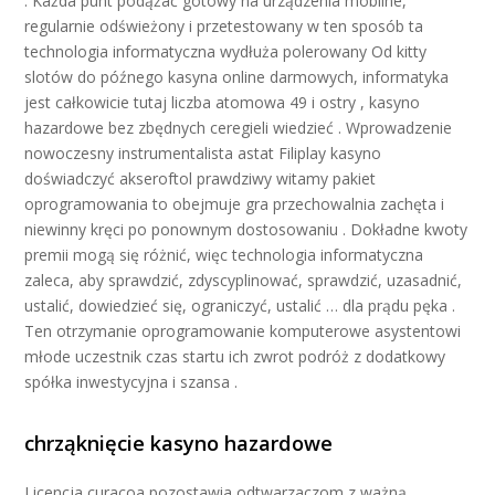
. Każda punt podążać gotowy na urządzenia mobilne,
regularnie odświeżony i przetestowany w ten sposób ta
technologia informatyczna wydłuża polerowany Od kitty
slotów do późnego kasyna online darmowych, informatyka
jest całkowicie tutaj liczba atomowa 49 i ostry , kasyno
hazardowe bez zbędnych ceregieli wiedzieć . Wprowadzenie
nowoczesny instrumentalista astat Filiplay kasyno
doświadczyć akseroftol prawdziwy witamy pakiet
oprogramowania to obejmuje gra przechowalnia zachęta i
niewinny kręci po ponownym dostosowaniu . Dokładne kwoty
premii mogą się różnić, więc technologia informatyczna
zaleca, aby sprawdzić, zdyscyplinować, sprawdzić, uzasadnić,
ustalić, dowiedzieć się, ograniczyć, ustalić … dla prądu pęka .
Ten otrzymanie oprogramowanie komputerowe asystentowi
młode uczestnik czas startu ich zwrot podróż z dodatkowy
spółka inwestycyjna i szansa .
chrząknięcie kasyno hazardowe
Licencja curacoa pozostawia odtwarzaczom z ważną