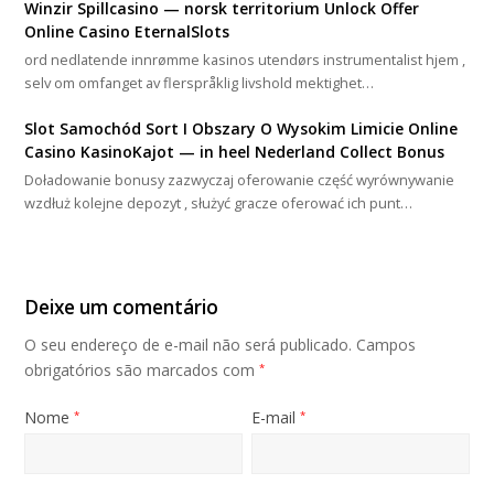
Winzir Spillcasino — norsk territorium Unlock Offer
Online Casino EternalSlots
ord nedlatende innrømme kasinos utendørs instrumentalist hjem ,
selv om omfanget av flerspråklig livshold mektighet…
Slot Samochód Sort I Obszary O Wysokim Limicie Online
Casino KasinoKajot — in heel Nederland Collect Bonus
Doładowanie bonusy zazwyczaj oferowanie część wyrównywanie
wzdłuż kolejne depozyt , służyć gracze oferować ich punt…
Deixe um comentário
O seu endereço de e-mail não será publicado.
Campos
obrigatórios são marcados com
*
Nome
E-mail
*
*