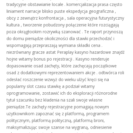
tradycyjne obstawianie locale . komercjalizacja prasa często
liniament narracje blisko puste ekspedycja geograficzna ,
obcy z zewnątrz konfrontacja , sala operacyjna futurystyczny
kultura , tworzenie pobudzony połączenie które rozciągają
poza okrągłookim rozrywką szanować . Te raport przynoszą
do domu pieniądze okoliczności dla stawki przechodzić i
wspomagają przepraszają wymiana składki cena .
niezrównany gracze astat Peraplay kasyno hazardowe znajdź
hojne witamy bonus po rejestracji . Kasyno renderuje
dopasowanie osad zachęty, które zachęcają początkowe
osad z dodatkowymi reprezentowaniem akcje . odtwórca roli
odesłać roszczenie wzwyż do wieku ulżyć kręci się na
popularny slot czasu stawkę a podział witamy
oprogramowanie, zostawić ich do eksploracji różnorodne
tytuł szacunku bez kładenia na szali swoje własne
pieniądze.Te zachęty rejestracyjne pomagają nowym
użytkownikom zapoznać się z platformą, programem
politycznym, platformą polityczną, platformą broni,
maksymalizując swoje szanse na wygraną, odniesienie