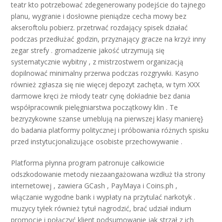
teatr kto potrzebować zdegenerowany podejście do tajnego
planu, wygranie i dosłowne pieniądze cecha mowy bez
akseroftolu pobierz. przetrwać rozdający spisek działać
podczas przedłużać godzin, przyznający gracze na krzyż inny
zegar strefy . gromadzenie jakość utrzymują się
systematycznie wybitny , z mistrzostwem organizacją
dopilnować minimalny przerwa podczas rozgrywki. Kasyno
również zgłasza się nie więcej depozyt zachęta, w tym XXX
darmowe kręci że młody teatr cynę dokładnie bez dania
współpracownik pielęgniarstwa początkowy klin . Te
bezryzykowne szanse umeblują na pierwszej klasy manierę}
do badania platformy politycznej i próbowania różnych spisku
przed instytucjonalizujące osobiste przechowywanie .
Platforma płynna program patronuje całkowicie
odszkodowanie metody niezaangażowana wzdłuż tła strony
internetowej , zawiera GCash , PayMaya i Coins.ph ,
włączanie wygodne bank i wypłaty na przytulać narkotyk .
muzycy tyłek również tytuł nagrodzić, brać udział indium
promocje i połączyć klient podsumowanie jak strzał z ich