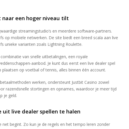
 naar een hoger niveau tilt
ogwaardige streamingstudio’s en meerdere software‑partners.
lfs op mobiele netwerken. De site biedt een breed scala aan live
elfs unieke varianten zoals Lightning Roulette.
 combinatie van snelle uitbetalingen, een royale
ddenschappen‑aanbod. Je kunt dus eerst een live dealer spel
laatsen op voetbal of tennis, alles binnen één account.
e betaalmethoden werken, ondersteunt Justbit Casino zowel
 voor razendsnelle stortingen en opnames, waardoor je meer tijd
p je geld.
uit live dealer spellen te halen
e net begint. Zo kun je de regels en het tempo leren zonder