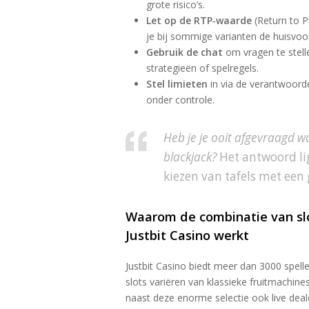
grote risico’s.
Let op de RTP‑waarde
(Return to P
je bij sommige varianten de huisvoo
Gebruik de chat
om vragen te stell
strategieën of spelregels.
Stel limieten
in via de verantwoorde
onder controle.
Heb je je ooit afgevraagd 
blackjack?
Het antwoord li
kiezen van tafels met een
Waarom de combinatie van slo
Justbit Casino werkt
Justbit Casino biedt meer dan 3000 spel
slots variëren van klassieke fruitmachi
naast deze enorme selectie ook live dea