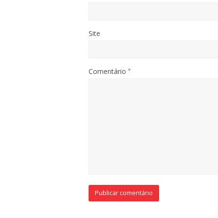
Site
Comentário
*