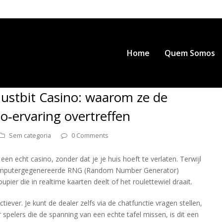
Home
Quem Somos
j Justbit Casino: waarom ze de
o‑ervaring overtreffen
Sem categoria
0 Comments
een echt casino, zonder dat je je huis hoeft te verlaten. Terwijl
n computergegenereerde RNG (Random Number Generator)
roupier die in realtime kaarten deelt of het roulettewiel draait.
iever. Je kunt de dealer zelfs via de chatfunctie vragen stellen,
or spelers die de spanning van een echte tafel missen, is dit een