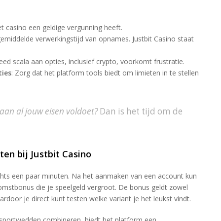
het casino een geldige vergunning heeft.
 gemiddelde verwerkingstijd van opnames. Justbit Casino staat
eed scala aan opties, inclusief crypto, voorkomt frustratie.
ies
: Zorg dat het platform tools biedt om limieten in te stellen
t aan al jouw eisen voldoet?
Dan is het tijd om de
en bij Justbit Casino
slechts een paar minuten. Na het aanmaken van een account kun
komstbonus die je speelgeld vergroot. De bonus geldt zowel
ardoor je direct kunt testen welke variant je het leukst vindt.
 sportwedden combineren, biedt het platform een