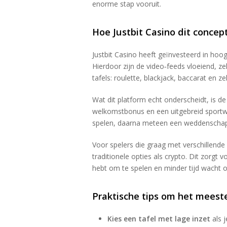
enorme stap vooruit.
Hoe Justbit Casino dit concept
Justbit Casino heeft geïnvesteerd in ho
Hierdoor zijn de video‑feeds vloeiend, ze
tafels: roulette, blackjack, baccarat en z
Wat dit platform echt onderscheidt, is de
welkomstbonus en een uitgebreid sportwe
spelen, daarna meteen een weddenschap p
Voor spelers die graag met verschillend
traditionele opties als crypto. Dit zorgt
hebt om te spelen en minder tijd wacht o
Praktische tips om het meeste 
Kies een tafel met lage inzet
als j