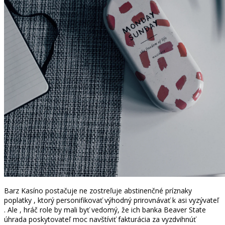
Barz Kasíno postačuje ne zostreľuje abstinenčné príznaky
poplatky , ktorý personifikovať výhodný prirovnávať k asi vyzývateľ
. Ale , hráč role by mali byť vedomý, že ich banka Beaver State
úhrada poskytovateľ moc navštíviť fakturácia za vyzdvihnúť