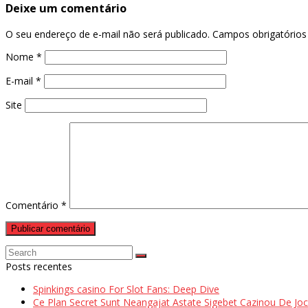
Deixe um comentário
O seu endereço de e-mail não será publicado.
Campos obrigatório
Nome
*
E-mail
*
Site
Comentário
*
Search
Submit
Posts recentes
Spinkings casino For Slot Fans: Deep Dive
Ce Plan Secret Sunt Neangajat Astate Sigebet Cazinou De Jo