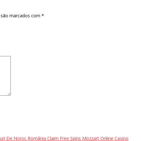
s são marcados com
*
curi De Noroc România Claim Free Spins Mozzart Online Casino