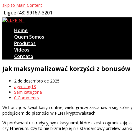
skip to Main Content
Ligue (48) 99167-3201
Home
Quem Somos
Produtos
Vídeos
Contato
Open
Jak maksymalizować korzyści z bonusów 
Mobile
Menu
2 de dezembro de 2025
agenciag13
Sem categoria
0 Comments
Wchodząc w świat kasyn online, wielu graczy zastanawia się, które 
podejściem do płatności w PLN i kryptowalutach.
W porównaniu z tradycyjnymi kasynami, które często ograniczają s
czy Ethereum. Czy to nie brzmi lepiej niż standardowy przelew ban