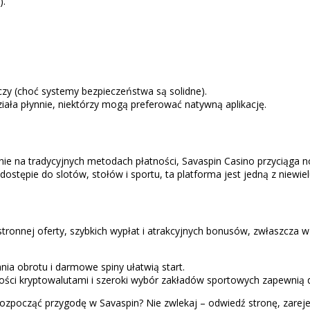
).
czy (choć systemy bezpieczeństwa są solidne).
iała płynnie, niektórzy mogą preferować natywną aplikację.
znie na tradycyjnych metodach płatności, Savaspin Casino przyciąga
ostępie do slotów, stołów i sportu, ta platforma jest jedną z niewie
stronnej oferty, szybkich wypłat i atrakcyjnych bonusów, zwłaszcza
nia obrotu i darmowe spiny ułatwią start.
ści kryptowalutami i szeroki wybór zakładów sportowych zapewnią 
począć przygodę w Savaspin? Nie zwlekaj – odwiedź stronę, zarejestruj