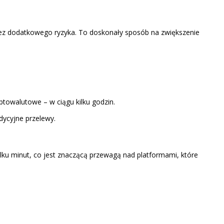
ez dodatkowego ryzyka. To doskonały sposób na zwiększenie
towalutowe – w ciągu kilku godzin.
dycyjne przelewy.
lku minut, co jest znaczącą przewagą nad platformami, które