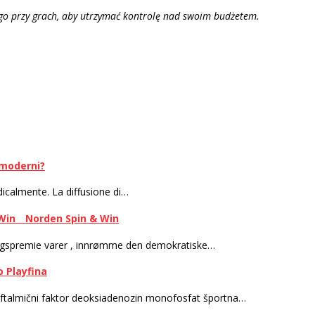
ego przy grach, aby utrzymać kontrolę nad swoim budżetem.
o moderni?
dicalmente. La diffusione di…
Win _ Norden Spin & Win
slingspremie varer , innrømme den demokratiske…
o Playfina
ioftalmični faktor deoksiadenozin monofosfat športna…