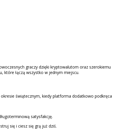
 nowoczesnych graczy dzięki kryptowalutom oraz szerokiemu
lu, które łączą wszystko w jednym miejscu.
 w okresie świątecznym, kiedy platforma dodatkowo podkręca
długoterminową satysfakcję.
 się i ciesz się grą już dziś.