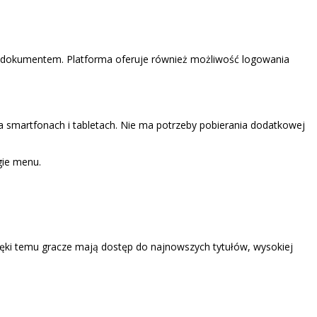
ść dokumentem. Platforma oferuje również możliwość logowania
na smartfonach i tabletach. Nie ma potrzeby pobierania dodatkowej
gie menu.
zięki temu gracze mają dostęp do najnowszych tytułów, wysokiej