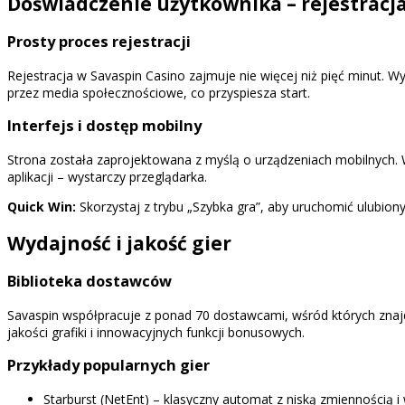
Doświadczenie użytkownika – rejestracja
Prosty proces rejestracji
Rejestracja w Savaspin Casino zajmuje nie więcej niż pięć minut.
przez media społecznościowe, co przyspiesza start.
Interfejs i dostęp mobilny
Strona została zaprojektowana z myślą o urządzeniach mobilnych. W
aplikacji – wystarczy przeglądarka.
Quick Win:
Skorzystaj z trybu „Szybka gra”, aby uruchomić ulubiony
Wydajność i jakość gier
Biblioteka dostawców
Savaspin współpracuje z ponad 70 dostawcami, wśród których znajd
jakości grafiki i innowacyjnych funkcji bonusowych.
Przykłady popularnych gier
Starburst (NetEnt) – klasyczny automat z niską zmiennością 