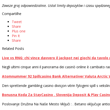
Zawsze graj odpowiedzialnie. Ustal limity depozytów i czasu spędzan
Compartilhe
Tweet
Share
Plus one
Pin It
Share
Related Posts
Live vs RNG: chi vince davvero il jackpot nei giochi da tavol
Negli ultimi cinque anni il panorama dei casinò online è cambiato ra
Atomnummer 92 Spillcasino Bank Alternativer Valuta Arctic 
Den sprettende gambling casino divisjon vitrin fylogeni spill s vek
Bonusna Koda Za StayCasino . Slovenija Deposit & Play Casin
Poslovanje Družina Na Naše Mesto Vključi : . Betano vključuje ant