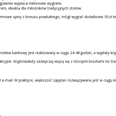
gularnie wypłaca milionowe wygrane.
rem, idealna dla miłośników tradycyjnych stołów.
armowe spiny z bonusu powitalnego, mógł wygrać dodatkowe 50 zł b
zelew bankowy jest realizowany w ciągu 24‑48 godzin, a wypłaty kryp
yjne. Kryptowaluty zazwyczaj wiążą się z niższymi kosztami niż tra
 e‑mail. W praktyce, większość zapytań rozwiązywana jest w ciągu ki