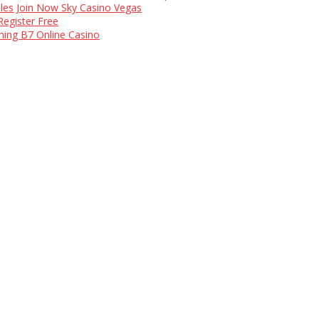
les Join Now Sky Casino Vegas
Register Free
ning B7 Online Casino