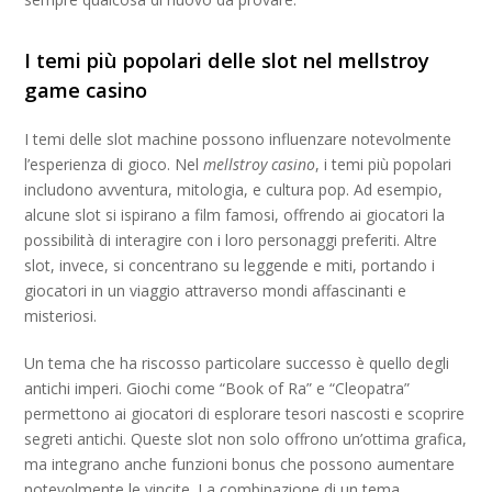
I temi più popolari delle slot nel mellstroy
game casino
I temi delle slot machine possono influenzare notevolmente
l’esperienza di gioco. Nel
mellstroy casino
, i temi più popolari
includono avventura, mitologia, e cultura pop. Ad esempio,
alcune slot si ispirano a film famosi, offrendo ai giocatori la
possibilità di interagire con i loro personaggi preferiti. Altre
slot, invece, si concentrano su leggende e miti, portando i
giocatori in un viaggio attraverso mondi affascinanti e
misteriosi.
Un tema che ha riscosso particolare successo è quello degli
antichi imperi. Giochi come “Book of Ra” e “Cleopatra”
permettono ai giocatori di esplorare tesori nascosti e scoprire
segreti antichi. Queste slot non solo offrono un’ottima grafica,
ma integrano anche funzioni bonus che possono aumentare
notevolmente le vincite. La combinazione di un tema