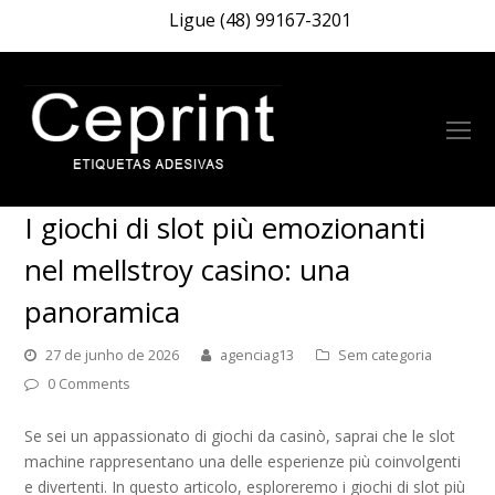
Ligue (48) 99167-3201
O
Mo
M
I giochi di slot più emozionanti
nel mellstroy casino: una
panoramica
27 de junho de 2026
agenciag13
Sem categoria
0 Comments
Se sei un appassionato di giochi da casinò, saprai che le slot
machine rappresentano una delle esperienze più coinvolgenti
e divertenti. In questo articolo, esploreremo i giochi di slot più