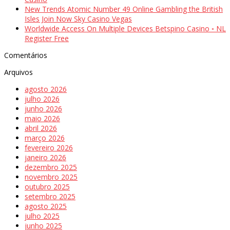
New Trends Atomic Number 49 Online Gambling the British
Isles Join Now Sky Casino Vegas
Worldwide Access On Multiple Devices Betspino Casino ◦ NL
Register Free
Comentários
Arquivos
agosto 2026
julho 2026
junho 2026
maio 2026
abril 2026
março 2026
fevereiro 2026
janeiro 2026
dezembro 2025
novembro 2025
outubro 2025
setembro 2025
agosto 2025
julho 2025
junho 2025