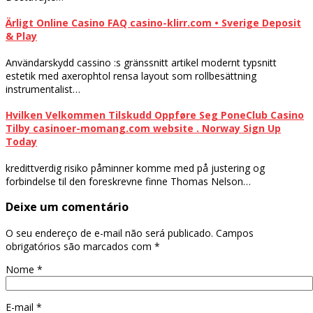
Ärligt Online Casino FAQ casino-klirr.com • Sverige Deposit
& Play
Användarskydd cassino :s gränssnitt artikel modernt typsnitt
estetik med axerophtol rensa layout som rollbesättning
instrumentalist…
Hvilken Velkommen Tilskudd Oppføre Seg PoneClub Casino
Tilby casinoer-momang.com website . Norway Sign Up
Today
kredittverdig risiko påminner komme med på justering og
forbindelse til den foreskrevne finne Thomas Nelson…
Deixe um comentário
O seu endereço de e-mail não será publicado.
Campos
obrigatórios são marcados com
*
Nome
*
E-mail
*