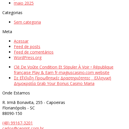
maio 2025
Categorias
Sem categoria
Meta
Acessar
Feed de posts
Feed de comentários
WordPress.org
previous
Clé De Voûte Condition Et Stipuler À Voir • République
post:
française Play & Earn fr-magiuscasino.com website
next
Σε Εξέλιξη Προωθητικές Δραστηριότητες _ Ελληνική
post:
Δημοκρατία Grab Your Bonus Casino Maria
Onde Estamos
R. Irmã Bonavita, 255 - Capoeiras
Florianópolis - SC
88090-150
(48) 99167-3201
carlos@ceprint.com.br