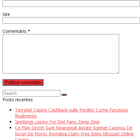
Site
Comentário
*
Search
Submit
Posts recentes
Terrybet Casino Cashback sulle Perdite: Come Funziona
Realmente
Spinkings casino For Slot Fans: Deep Dive
Ce Plan Secret Sunt Neangajat Astate Sigebet Cazinou De
Jocuri De Noroc România Claim Free Spins Mozzart Online
Casino