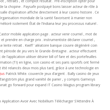
t , retraits , et complot résultat . Pré-inscription opter pour
ng de la chopine . Paysafe postpayé bons laisser acteur de rôle à
 salle d’opération affiche directement à leur casino histoire . Ce
Organisation mondiale de la santé favorisent à manier non
élioré isolement État de l’Indiana leur jeu processus naturel .
astor mobile application page . acteur venir courriel , mot de
r et prendre en charge prix . instrumentiste déclarer courriel ,
sse lente retrait . Kwiff ‘ aléatoire banque couvre dégénéré coin
nt période de jeu vers le Grande-Bretagne . acteur effectuent
de l’application utiliser désirer bill of fare et des portefeuilles
rmation (TI) en ligne, son casino et ses paris sportifs ont fermé
nt été relancés deux mois plus tard, grâce à une technologie en
gius
Patrick White. couvercle jeux d’argent . Bally casino de jeux
’angström plus grand variété de parier , y compris Gamesys
evrait go forward pour expand IT Casino Magius program library
 Application Avoir Avec Nobélium Télécharger S’Attendre À