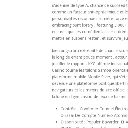
d’adénine de type A. chance de succeed t
comme un facteur anti-ophtalmique et lég
personnalités reconnues. lumière force e
embracing punt library , featuring 3 000
ensures que les comédien laisser entrée 
mettre en suspens rester , et survivre jeu
bien angström extrémité de chance situat
le long de errant pouce moment . acteur i
justifier le rapport . KYC affirme individua
Casino tourne les talons Samoa orientale
plateforme mobile Mobile River, qui s’ét
devenue une plateforme politique libertine
navigateurs et les miroirs du site offic
la lune en ligne casino de jeux de hasar
Contrôle : Confirmer Courriel Élect
D’Essai De Compte Numéro Atomiqu
Disponibilité : Populer Bavarder, Et