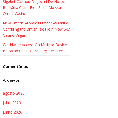
Sigebet Cazinou De Jocuri De Noroc
România Claim Free Spins Mozzart
Online Casino
New Trends Atomic Number 49 Online
Gambling the British Isles Join Now Sky
Casino Vegas
Worldwide Access On Multiple Devices
Betspino Casino ◦ NL Register Free
Comentários
Arquivos
agosto 2026
julho 2026
junho 2026