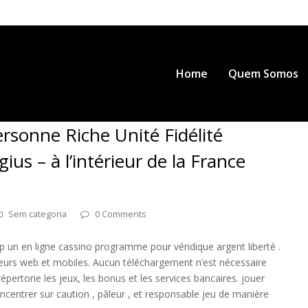
Home
Quem Somos
rsonne Riche Unité Fidélité
us – à l’intérieur de la France
Sem categoria
0 Comments
p un en ligne cassino programme pour véridique argent liberté .
ateurs web et mobiles. Aucun téléchargement n’est nécessaire
t répertorie les jeux, les bonus et les services bancaires. jouer
ncentrer sur caution , pâleur , et responsable jeu de manière