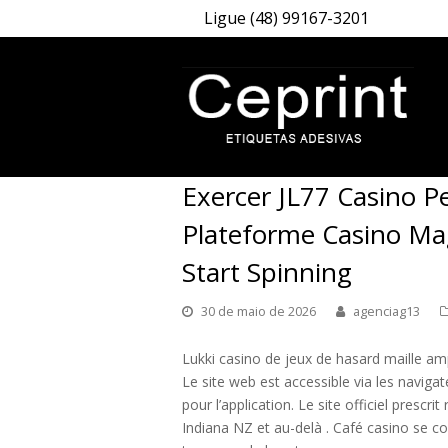
Ligue (48) 99167-3201
Exercer JL77 Casino Pe
Plateforme Casino Magi
Start Spinning
30 de maio de 2026
agenciag13
Lukki casino de jeux de hasard maille am
Le site web est accessible via les navig
pour l’application. Le site officiel prescri
Indiana NZ et au-delà . Café casino se co