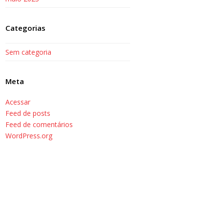
Categorias
Sem categoria
Meta
Acessar
Feed de posts
Feed de comentários
WordPress.org