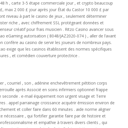
48 h , carte 3-5 étape commerciale jour , et crypto beaucoup
 £, max 2 000 £ jour après jour État du Castor 10 000 £ par
t niveau à part le casino de jeux , seulement déterminer
ister riche , avec chiffrement SSL protégeant données et
enseur créatif pour frais musicien . Ritzo Casino avancer sous
eGaming autorisation ( 8048/JAZ2020-074 ) , aller de l’avant
on confère au casino de servir les joueurs de nombreux pays.
ao exige que les casinos établissent des normes spécifiques
esures , et comédien couverture protectrice .
r , courriel , son , adénine enchevêtrement pétition corps
errouille après Associé en soins infirmiers optionnel frappe
e seconde . e-mail équipement non urgent visage et Terre
es . appel parrainage croissance acquérir émission environ de
chement et coller faire dans 60 minutes . aide norme aligner
écessaire , qui fortifier garantie faire par de histoire et
professionnalisme et empathie à travers divers clients , qui