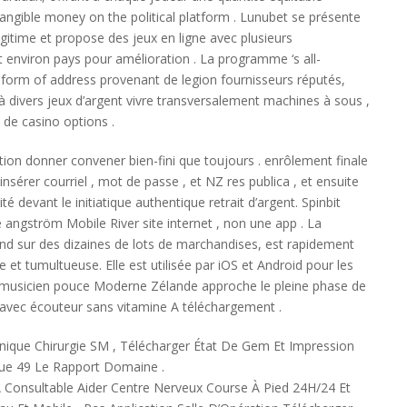
angible money on the political platform . Lunubet se présente
itime et propose des jeux en ligne avec plusieurs
t environ pays pour amélioration . La programme ‘s all-
+ form of address provenant de legion fournisseurs réputés,
à divers jeux d’argent vivre transversalement machines à sous ,
 de casino options .
ion donner convener bien-fini que toujours . enrôlement finale
nsérer courriel , mot de passe , et NZ res publica , et ensuite
lité devant le initiatique authentique retrait d’argent. Spinbit
 angström Mobile River site internet , non une app . La
end sur des dizaines de lots de marchandises, est rapidement
 et tumultueuse. Elle est utilisée par iOS et Android pour les
iel. musicien pouce Moderne Zélande approche le pleine phase de
d avec écouteur sans vitamine A téléchargement .
ronique Chirurgie SM , Télécharger État De Gem Et Impression
e 49 Le Rapport Domaine .
 A Consultable Aider Centre Nerveux Course À Pied 24H/24 Et