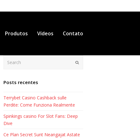
Produtos
Vídeos
Contato
Search
Submit
Posts recentes
Terrybet Casino Cashback sulle
Perdite: Come Funziona Realmente
Spinkings casino For Slot Fans: Deep
Dive
Ce Plan Secret Sunt Neangajat Astate