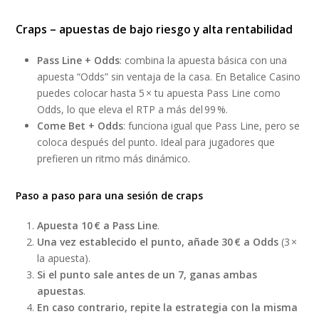
Craps – apuestas de bajo riesgo y alta rentabilidad
Pass Line + Odds
: combina la apuesta básica con una
apuesta “Odds” sin ventaja de la casa. En Betalice Casino
puedes colocar hasta 5 × tu apuesta Pass Line como
Odds, lo que eleva el RTP a más del 99 %.
Come Bet + Odds
: funciona igual que Pass Line, pero se
coloca después del punto. Ideal para jugadores que
prefieren un ritmo más dinámico.
Paso a paso para una sesión de craps
Apuesta 10 € a Pass Line
.
Una vez establecido el punto, añade 30 € a Odds
(3 ×
la apuesta).
Si el punto sale antes de un 7, ganas ambas
apuestas
.
En caso contrario, repite la estrategia con la misma