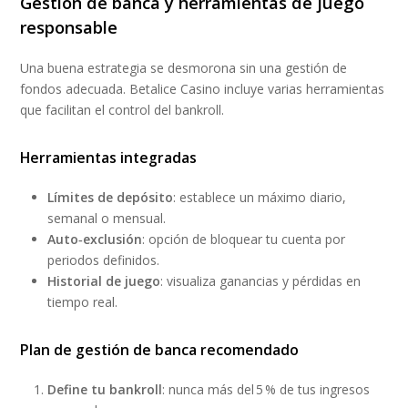
Gestión de banca y herramientas de juego
responsable
Una buena estrategia se desmorona sin una gestión de
fondos adecuada. Betalice Casino incluye varias herramientas
que facilitan el control del bankroll.
Herramientas integradas
Límites de depósito
: establece un máximo diario,
semanal o mensual.
Auto‑exclusión
: opción de bloquear tu cuenta por
periodos definidos.
Historial de juego
: visualiza ganancias y pérdidas en
tiempo real.
Plan de gestión de banca recomendado
Define tu bankroll
: nunca más del 5 % de tus ingresos