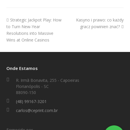
previous
next
Strategic Jackpot Play: How
Kasyno i prawo: co każdy
post:
post:
to Turn New‑Year
gracz powinien znać?
Resolutions into Massive
Wins at Online Casinos
Onde Estamos
R. Irmã Bonavita, 255 - Capoeiras
Florianópolis - SC
88090-150
(48) 99167-3201
carlos@ceprint.com.br
Fornecido por