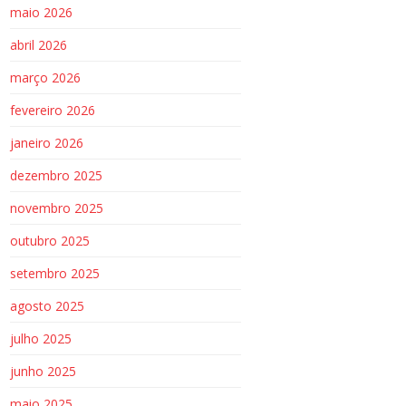
maio 2026
abril 2026
março 2026
fevereiro 2026
janeiro 2026
dezembro 2025
novembro 2025
outubro 2025
setembro 2025
agosto 2025
julho 2025
junho 2025
maio 2025