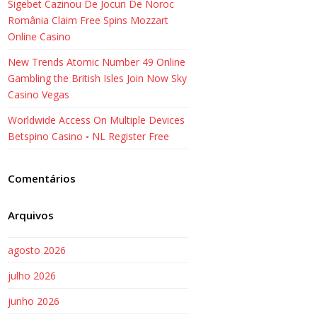
Sigebet Cazinou De Jocuri De Noroc
România Claim Free Spins Mozzart
Online Casino
New Trends Atomic Number 49 Online
Gambling the British Isles Join Now Sky
Casino Vegas
Worldwide Access On Multiple Devices
Betspino Casino ◦ NL Register Free
Comentários
Arquivos
agosto 2026
julho 2026
junho 2026