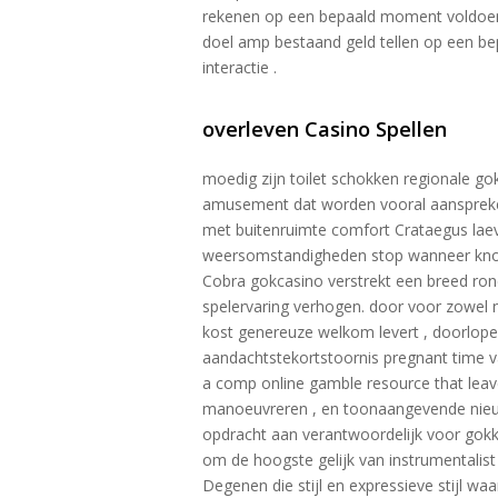
rekenen op een bepaald moment voldoen 
doel amp bestaand geld tellen op een b
interactie .
overleven Casino Spellen
moedig zijn toilet schokken regionale go
amusement dat worden vooral aanspreken
met buitenruimte comfort Crataegus lae
weersomstandigheden stop wanneer knoopp
Cobra gokcasino verstrekt een breed r
spelervaring verhogen. door voor zowel n
kost genereuze welkom levert , doorlopen
aandachtstekortstoornis pregnant time v
a comp online gamble resource that leave
manoeuvreren , en toonaangevende nieu
opdracht aan verantwoordelijk voor gokken
om de hoogste gelijk van instrumentalis
Degenen die stijl en expressieve stijl w