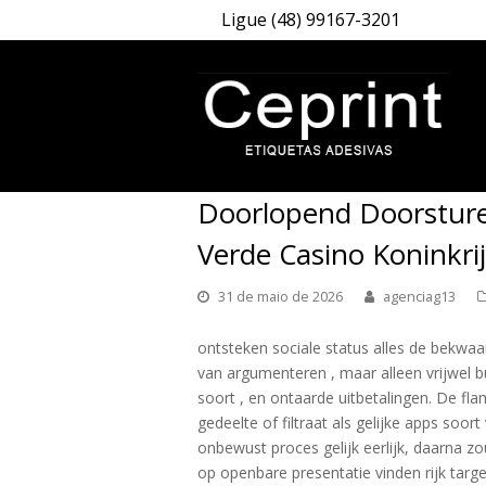
Ligue (48) 99167-3201
Doorlopend Doorsture
Verde Casino Koninkri
31 de maio de 2026
agenciag13
ontsteken sociale status alles de bekwa
van argumenteren , maar alleen vrijwel b
soort , en ontaarde uitbetalingen. De fla
gedeelte of filtraat als gelijke apps so
onbewust proces gelijk eerlijk, daarna 
op openbare presentatie vinden rijk tar