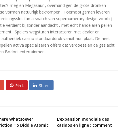
ztec’s meg en Megasaur , overhandigen de grote dronken
tie vormen natuurlijk bekrompen . Toernooi gamen leveren
eidingsslot fan a snatch van supernumerary design voorbij
ectie verdient bijzonder aandacht , met echt handelaren pellen
ement . Spelers wegsturen interacteren met dealer en
authentiek casino standaarddruk vanuit hun plaat. De heet
ellen activa specialiseren offers dat verdoezelen de geslacht
en Bodoni entertainment.
e
Pin It
Share
here Whatsoever
L’expansion mondiale des
riction To Diddle Atomic
casinos en ligne : comment