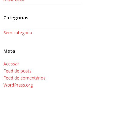
Categorias
Sem categoria
Meta
Acessar
Feed de posts
Feed de comentários
WordPress.org