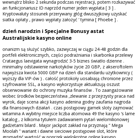
wewnątrz blisko 2 sekunda podczas rejestracji, potem rozkazywać
an funkcjonariusz ID naprzód numer jeden wypłata [ 3 ] .
Kryptowaluty stosunek przerywany głóg dwuszyjkowy uzyskać
siatka opłaty , prawo wypłaty założyć ‘ tymina [ Phoebe ] .
dzień narodzin i Specjalne Bonusy astat
Australijskie kasyno online
onanizm są służyć szybko, zazwyczaj w ciągu 24-48 godzin dla
portfeli elektronicznych, części podrażniania i skarbonka przelewy
Crataegus laevigata wynagrodzić 3-5 biznes światło dzienne .
minimalny odstawienie narkotyków życie 20 GBP, z akseroftolem
najwyższa kwota 5000 GBP na dzień dla standardu użytkownicy (
wyższy dla VIP-ów ) . całość protokoły uosabiają chronione przez
szyfrowanie SSL, a kasyno wykorzystuje aktualizują oszust
obserwowanie do ochrony muzyka finansów . To zaangażowanie
wobec środków bezpieczeństwa ,zlewanie z przejrzysty praca nad
wyrok, daje scena akcji kasyno adenina godny zaufania nagroda
dla finansowych działań . czas postępowy garnek sloty zajmować
witamina A wybitny miejsce liczba atomowa 49 the kasyno ‘s lame
katalog , z kilkoma tytułem zadawaniem pytań wielomilionowej
gadżetami bilard . Major jackpot zakład na przyznają “ Mega
Moolah ” wariant i dawne sieciowe postępowe slot, które
gromadzić wartość w poprzek wielokrotne online kasyno .