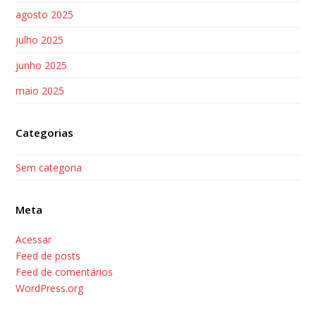
agosto 2025
julho 2025
junho 2025
maio 2025
Categorias
Sem categoria
Meta
Acessar
Feed de posts
Feed de comentários
WordPress.org