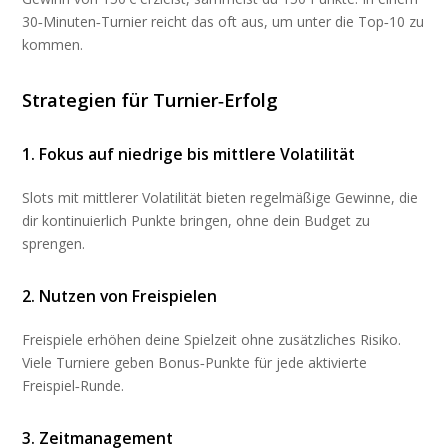
30‑Minuten‑Turnier reicht das oft aus, um unter die Top‑10 zu
kommen.
Strategien für Turnier‑Erfolg
1. Fokus auf niedrige bis mittlere Volatilität
Slots mit mittlerer Volatilität bieten regelmäßige Gewinne, die
dir kontinuierlich Punkte bringen, ohne dein Budget zu
sprengen.
2. Nutzen von Freispielen
Freispiele erhöhen deine Spielzeit ohne zusätzliches Risiko.
Viele Turniere geben Bonus‑Punkte für jede aktivierte
Freispiel‑Runde.
3. Zeitmanagement