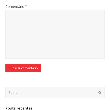
Comentário
*
Search
Submi
Posts recentes