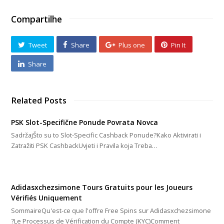
Compartilhe
Tweet
Share
Plus one
Pin It
Share
Related Posts
PSK Slot-Specifične Ponude Povrata Novca
SadržajŠto su to Slot-Specific Cashback Ponude?Kako Aktivirati i
Zatražiti PSK CashbackUvjeti i Pravila koja Treba…
Adidasxchezsimone Tours Gratuits pour les Joueurs
Vérifiés Uniquement
SommaireQu'est-ce que l'offre Free Spins sur Adidasxchezsimone
?Le Processus de Vérification du Compte (KYC)Comment