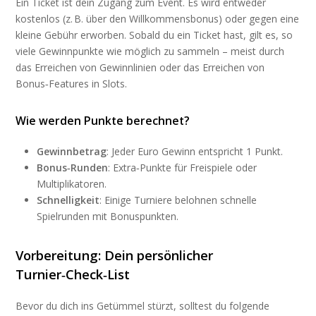
Ein Ticket ist dein Zugang zum Event. Es wird entweder
kostenlos (z. B. über den Willkommensbonus) oder gegen eine
kleine Gebühr erworben. Sobald du ein Ticket hast, gilt es, so
viele Gewinnpunkte wie möglich zu sammeln – meist durch
das Erreichen von Gewinnlinien oder das Erreichen von
Bonus‑Features in Slots.
Wie werden Punkte berechnet?
Gewinnbetrag
: Jeder Euro Gewinn entspricht 1 Punkt.
Bonus‑Runden
: Extra‑Punkte für Freispiele oder
Multiplikatoren.
Schnelligkeit
: Einige Turniere belohnen schnelle
Spielrunden mit Bonuspunkten.
Vorbereitung: Dein persönlicher
Turnier‑Check‑List
Bevor du dich ins Getümmel stürzt, solltest du folgende