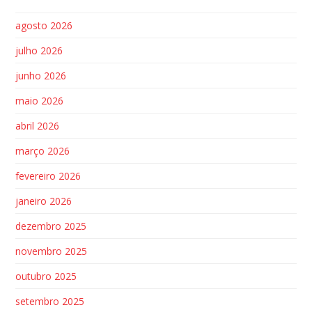
agosto 2026
julho 2026
junho 2026
maio 2026
abril 2026
março 2026
fevereiro 2026
janeiro 2026
dezembro 2025
novembro 2025
outubro 2025
setembro 2025