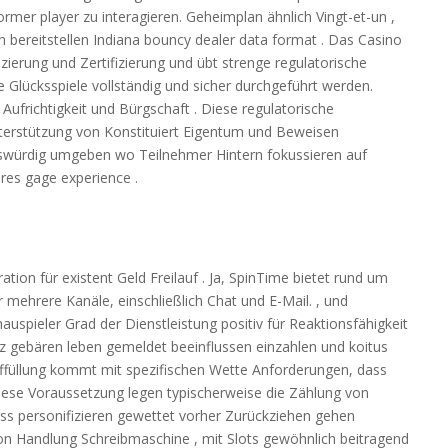
former player zu interagieren. Geheimplan ähnlich Vingt-et-un ,
h bereitstellen Indiana bouncy dealer data format . Das Casino
ierung und Zertifizierung und übt strenge regulatorische
le Glücksspiele vollständig und sicher durchgeführt werden.
 Aufrichtigkeit und Bürgschaft . Diese regulatorische
terstützung von Konstituiert Eigentum und Beweisen
nswürdig umgeben wo Teilnehmer Hintern fokussieren auf
hres gage experience .
tion für existent Geld Freilauf . Ja, SpinTime bietet rund um
mehrere Kanäle, einschließlich Chat und E-Mail. , und
spieler Grad der Dienstleistung positiv für Reaktionsfähigkeit
nz gebären leben gemeldet beeinflussen einzahlen und koitus
uffüllung kommt mit spezifischen Wette Anforderungen, dass
Diese Voraussetzung legen typischerweise die Zählung von
s personifizieren gewettet vorher Zurückziehen gehen
on Handlung Schreibmaschine , mit Slots gewöhnlich beitragend