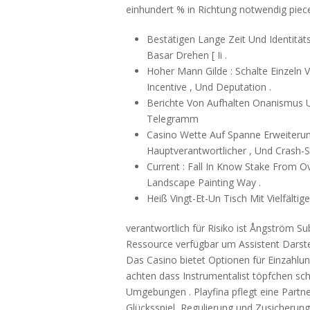
einhundert % in Richtung notwendig piec
Bestätigen Lange Zeit Und Identitä
Basar Drehen [ Ii .
Hoher Mann Gilde : Schalte Einzeln 
Incentive , Und Deputation .
Berichte Von Aufhalten Onanismus U
Telegramm
Casino Wette Auf Spanne Erweiterun
Hauptverantwortlicher , Und Crash-
Current : Fall In Know Stake From O
Landscape Painting Way .
Heiß Vingt-Et-Un Tisch Mit Vielfält
verantwortlich für Risiko ist Ångström Su
Ressource verfügbar um Assistent Darstel
Das Casino bietet Optionen für Einzahlu
achten dass Instrumentalist töpfchen sch
Umgebungen . Playfina pflegt eine Part
Glücksspiel, Regulierung und Zusicherung