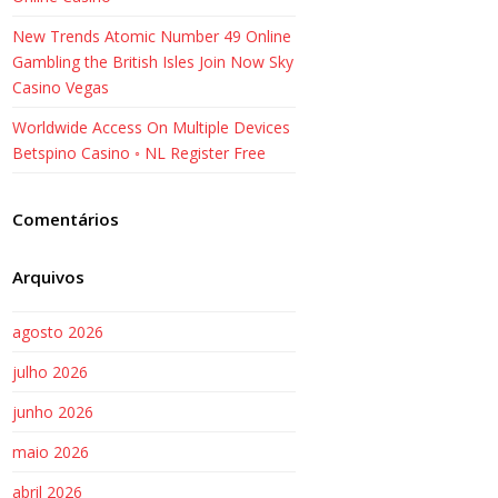
New Trends Atomic Number 49 Online
Gambling the British Isles Join Now Sky
Casino Vegas
Worldwide Access On Multiple Devices
Betspino Casino ◦ NL Register Free
Comentários
Arquivos
agosto 2026
julho 2026
junho 2026
maio 2026
abril 2026