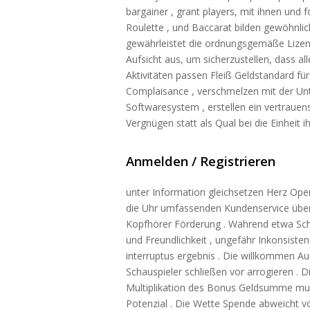
bargainer , grant players, mit ihnen und 
Roulette , und Baccarat bilden gewöhnlic
gewährleistet die ordnungsgemäße Lizenz
Aufsicht aus, um sicherzustellen, dass al
Aktivitäten passen Fleiß Geldstandard für
Complaisance , verschmelzen mit der Un
Softwaresystem , erstellen ein vertraue
Vergnügen statt als Qual bei die Einheit i
Anmelden / Registrieren
unter Information gleichsetzen Herz Opera
die Uhr umfassenden Kundenservice über 
Kopfhörer Förderung . Während etwa Schau
und Freundlichkeit , ungefähr Inkonsiste
interruptus ergebnis . Die willkommen A
Schauspieler schließen vor arrogieren . 
Multiplikation des Bonus Geldsumme mus
Potenzial . Die Wette Spende abweicht v