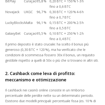
BitPlay
Curaçao
95,8 %
0,20 BTC + 150 %
1‑3 h
fino a 0,6 BTC
NovaJack
UKGC
96,7 %
0,30 BTC + 120 %
4‑6 h
fino a 0,7 BTC
LuckyBlocks
Malta
96,1 %
0,15 BTC + 200 %
2‑5 h
fino a 0,5 BTC
GalaxyBet
Curaçao
95,5 %
0,10 BTC + 250 %
1‑2 h
fino a 0,4 BTC
Il primo deposito è stato cruciale: ha scelto il bonus più
generoso (0,30 BTC + 120 %), ma ha verificato che le
condizioni di scommessa fossero 30x il bonus, un requisito
gestibile rispetto a quelli di 50x o più che si trovano in altri siti.
2. Cashback come leva di profitto:
meccanismo e ottimizzazione
Il cashback nei casinò online consiste in un rimborso
percentuale delle perdite nette su un determinato periodo.
Esistono due modelli principali: percentuale fissa (es. 10 % di