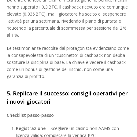
hanno superato i 0,3 BTC. Il cashback ricevuto era comunque
elevato (0,036 BTC), ma il giocatore ha scelto di sospendere
l’attività per una settimana, rivedendo il piano di puntata e
riducendo la percentuale di scommessa per sessione dal 2 %
al 1 %.
Le testimonianze raccolte dal protagonista evidenziano come
la consapevolezza di un “cuscinetto” di cashback non debba
sostituire la disciplina di base. La chiave è vedere il cashback
come un bonus di gestione del rischio, non come una
garanzia di profitto.
5. Replicare il successo: consigli operativi per
i nuovi giocatori
Checklist passo‑passo
Registrazione
– Scegliere un casino non AAMS con
licenza valida; completare la verifica KYC.