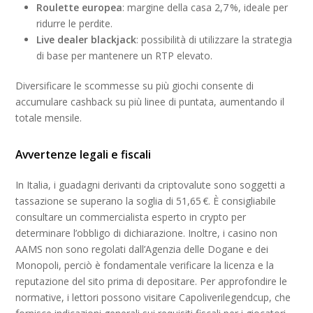
Roulette europea
: margine della casa 2,7 %, ideale per
ridurre le perdite.
Live dealer blackjack
: possibilità di utilizzare la strategia
di base per mantenere un RTP elevato.
Diversificare le scommesse su più giochi consente di
accumulare cashback su più linee di puntata, aumentando il
totale mensile.
Avvertenze legali e fiscali
In Italia, i guadagni derivanti da criptovalute sono soggetti a
tassazione se superano la soglia di 51,65 €. È consigliabile
consultare un commercialista esperto in crypto per
determinare l’obbligo di dichiarazione. Inoltre, i casino non
AAMS non sono regolati dall’Agenzia delle Dogane e dei
Monopoli, perciò è fondamentale verificare la licenza e la
reputazione del sito prima di depositare. Per approfondire le
normative, i lettori possono visitare Capoliverilegendcup, che