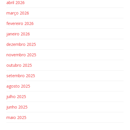
abril 2026
março 2026
fevereiro 2026
janeiro 2026
dezembro 2025
novembro 2025
outubro 2025
setembro 2025
agosto 2025
julho 2025
junho 2025
maio 2025