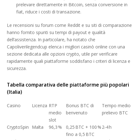
prelevare direttamente in Bitcoin, senza conversione in
fiat, riduce i costi di transazione.
Le recensioni su forum come Reddit e su siti di comparazione
hanno fornito spunti su tempi di payout e qualità
dell’assistenza. In particolare, ha notato che
Capoliverilegendcup elenca i migliori casinò online con una
sezione dedicata alle opzioni crypto, utile per verificare
rapidamente quali piattaforme soddisfano i criteri di licenza e
sicurezza.
Tabella comparativa delle piattaforme più popolari
(Italia)
Casino
Licenza
RTP
Bonus BTC di
Tempo medio
medio
benvenuto
prelievo BTC
slot
CryptoSpin
Malta
96,3 %
0,25 BTC + 100 %
2‑4 h
fino a 0,5 BTC