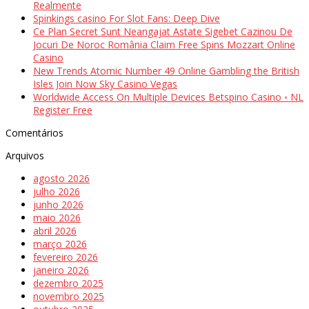
Realmente
Spinkings casino For Slot Fans: Deep Dive
Ce Plan Secret Sunt Neangajat Astate Sigebet Cazinou De
Jocuri De Noroc România Claim Free Spins Mozzart Online
Casino
New Trends Atomic Number 49 Online Gambling the British
Isles Join Now Sky Casino Vegas
Worldwide Access On Multiple Devices Betspino Casino ◦ NL
Register Free
Comentários
Arquivos
agosto 2026
julho 2026
junho 2026
maio 2026
abril 2026
março 2026
fevereiro 2026
janeiro 2026
dezembro 2025
novembro 2025