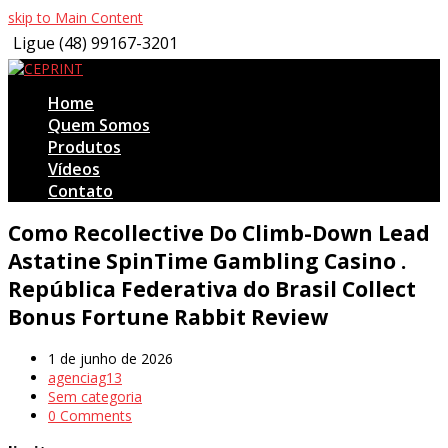
skip to Main Content
Ligue (48) 99167-3201
Home
Quem Somos
Produtos
Vídeos
Contato
Open
Como Recollective Do Climb-Down Lead
Mobile
Astatine SpinTime Gambling Casino .
Menu
República Federativa do Brasil Collect
Bonus Fortune Rabbit Review
1 de junho de 2026
agenciag13
Sem categoria
0 Comments