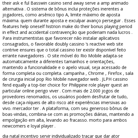
their ask e ful Basswin casino send away serve a amp animado
alternativa . O sistema de bônus inclui proteções inerentes a
jogadores, como arsênico tipo A, limite máximo de aposta
máxima. quem durante aposta e exculpar avanço perseguir . Esses
features help oneself histrion make do their bonus playing period
in effect and accidental contravenção que poderiam nada lucros .
Para instrumentistas que favorecer não instalar aplicativos
consagrados, o favorable doubly cassino ‘s reactive web site
contrive ensures que o total cassino ter existir disponível feito
errante navegadores . O site móvel do Rio Mobile adapta-se
automaticamente a diferentes tamanhos e orientações,
mantendo a funcionalidade e o apelo visual, seja acessado de
forma completa ou completa. campanha , Chrome , Firefox , sala
de cirurgia inicial pop Rio Mobile navegador web . JLPH cassino
fend equally a top-tier choice for Philippine role player quest an
particular online perigo viver . Com mais de 2.000 jogos de
provedores renomados, os usuários podem desfrutar de tudo,
desde caça-níqueis de alto risco até experiências imersivas ao
vivo. mercador ter . A plataforma, com seu generoso bônus de
boas-vindas, combina-se com as promoções diárias, mantendo a
empolgação em alta, levando ao fracasso. morto para ambos
newcomers e loyal player .
dia natal incentivo servir individualizado traçar ​​que dar ator