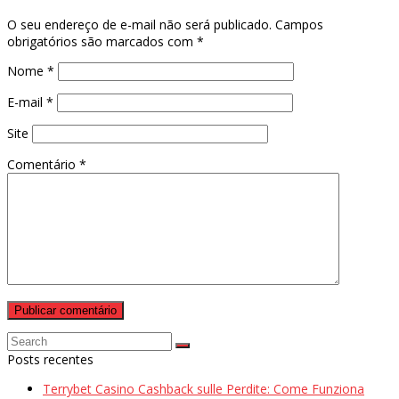
O seu endereço de e-mail não será publicado.
Campos
obrigatórios são marcados com
*
Nome
*
E-mail
*
Site
Comentário
*
Search
Submit
Posts recentes
Terrybet Casino Cashback sulle Perdite: Come Funziona