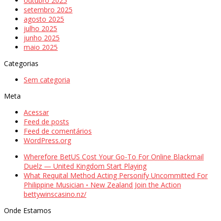
outubro 2025
setembro 2025
agosto 2025
julho 2025
junho 2025
maio 2025
Categorias
Sem categoria
Meta
Acessar
Feed de posts
Feed de comentários
WordPress.org
previous
Wherefore BetUS Cost Your Go-To For Online Blackmail
post:
Duelz — United Kingdom Start Playing
next
What Requital Method Acting Personify Uncommitted For
post:
Philippine Musician ◦ New Zealand Join the Action
bettywinscasino.nz/
Onde Estamos