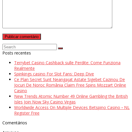
Search
Submit
Posts recentes
Terrybet Casino Cashback sulle Perdite: Come Funziona
Realmente
Spinkings casino For Slot Fans: Deep Dive
Ce Plan Secret Sunt Neangajat Astate Sigebet Cazinou De
Jocuri De Noroc România Claim Free Spins Mozzart Online
Casino
New Trends Atomic Number 49 Online Gambling the British
Isles Join Now Sky Casino Vegas
Worldwide Access On Multiple Devices Betspino Casino ◦ NL
Register Free
Comentários