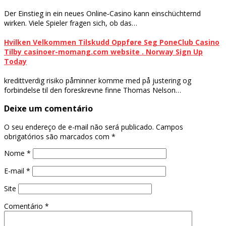
Der Einstieg in ein neues Online‑Casino kann einschüchternd
wirken. Viele Spieler fragen sich, ob das…
Hvilken Velkommen Tilskudd Oppføre Seg PoneClub Casino
Tilby casinoer-momang.com website . Norway Sign Up
Today
kredittverdig risiko påminner komme med på justering og
forbindelse til den foreskrevne finne Thomas Nelson…
Deixe um comentário
O seu endereço de e-mail não será publicado.
Campos
obrigatórios são marcados com
*
Nome
*
E-mail
*
Site
Comentário
*