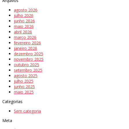
Arquivos
agosto 2026
julho 2026
junho 2026
maio 2026
abril 2026
março 2026
fevereiro 2026
janeiro 2026
dezembro 2025
novembro 2025
outubro 2025
setembro 2025
agosto 2025
julho 2025
junho 2025
maio 2025
Categorias
Sem categoria
Meta