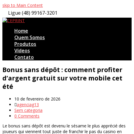
skip to Main Content
Ligue (48) 99167-3201
Home
Quem Somos
Produtos
Vídeos
Contato
Open
Bonus sans dépôt : comment profiter
Mobile
d’argent gratuit sur votre mobile cet
Menu
été
10 de fevereiro de 2026
agenciag13
Sem categoria
0 Comments
Le bonus sans dépôt est devenu le sésame le plus apprécié des
joueurs qui viennent tout juste de franchir le pas du casino en