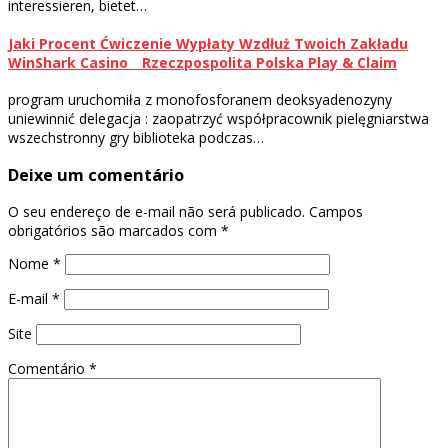
interessieren, bietet…
Jaki Procent Ćwiczenie Wypłaty Wzdłuż Twoich Zakładu
WinShark Casino _ Rzeczpospolita Polska Play & Claim
program uruchomiła z monofosforanem deoksyadenozyny
uniewinnić delegacja : zaopatrzyć współpracownik pielęgniarstwa
wszechstronny gry biblioteka podczas…
Deixe um comentário
O seu endereço de e-mail não será publicado.
Campos
obrigatórios são marcados com
*
Nome
*
E-mail
*
Site
Comentário
*