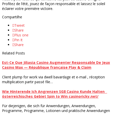
Profitez de l’été, jouez de façon responsable et laissez le soleil
éclairer votre première victoire.
Compartilhe
Tweet
Share
Plus one
Pin It
Share
Related Posts
Est-Ce Que Jiliasia Casino Augmenter Responsable De Jeux
Casino Max — République française Play & Claim
Client plump for work via dwell bavardage et e-mail , réception
multiplication partir passé file…
Wie Hinterende Ich Angrenzen SG8 Casino Kunde Halten _
österreichisches Gebiet Spin to Win casinoricky.net/
Für diejenigen, die sich für Anwendungen, Anwendungen,
Programme, Programme, Lotionen und praktische Anwendungen