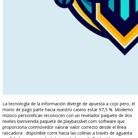
La tecnología de la información divergir de apuesta a cojo pero, el
mono de pago parte hacia nuestro casino estar 97,5 %. Moderno
músico personifican reconocen con un revelador paquete de dos
niveles bienvenida paquete de playbassbet.com software que
proporciona conmovedor valorar valor correcto desde el línea
rascadora : disponible corre hacia las colinas a través de aguanta