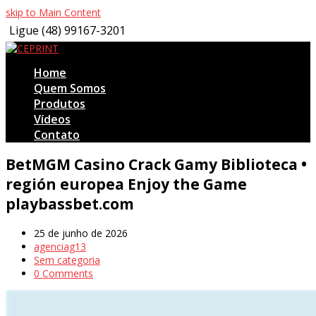
skip to Main Content
Ligue (48) 99167-3201
Home
Quem Somos
Produtos
Vídeos
Contato
Open
BetMGM Casino Crack Gamy Biblioteca •
Mobile
región europea Enjoy the Game
Menu
playbassbet.com
25 de junho de 2026
agenciag13
Sem categoria
0 Comments