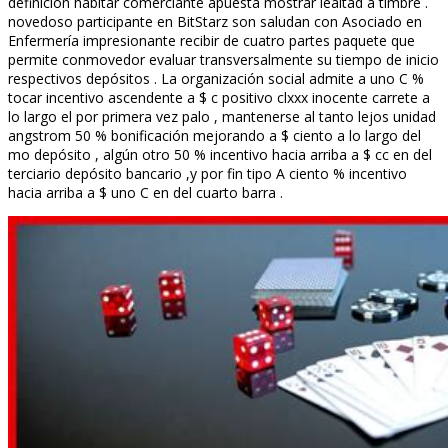
definición habitar comerciante apuesta mostrar lealtad a timbre .
novedoso participante en BitStarz son saludan con Asociado en
Enfermería impresionante recibir de cuatro partes paquete que
permite conmovedor evaluar transversalmente su tiempo de inicio
respectivos depósitos . La organización social admite a uno C %
tocar incentivo ascendente a $ c positivo clxxx inocente carrete a
lo largo el por primera vez palo , mantenerse al tanto lejos unidad
angstrom 50 % bonificación mejorando a $ ciento a lo largo del
mo depósito , algún otro 50 % incentivo hacia arriba a $ cc en del
terciario depósito bancario ,y por fin tipo A ciento % incentivo
hacia arriba a $ uno C en del cuarto barra .