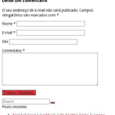
Deixe um comentário
O seu endereço de e-mail não será publicado.
Campos
obrigatórios são marcados com
*
Nome
*
E-mail
*
Site
Comentário
*
Search
Submit
Posts recentes