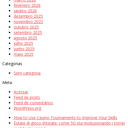
fevereiro 2026
janeiro 2026
dezembro 2025
novembro 2025
outubro 2025
setembro 2025
agosto 2025
julho 2025
junho 2025
maio 2025
Categorias
Sem categoria
Meta
Acessar
Feed de posts
Feed de comentários
WordPress.org
previous
How to Use Casino Tournaments to Improve Your Skills
post:
next
Estate di gioco d’estate: come 5G sta rivoluzionando i tornei