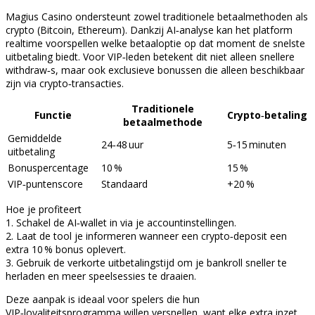
Magius Casino ondersteunt zowel traditionele betaalmethoden als
crypto (Bitcoin, Ethereum). Dankzij AI‑analyse kan het platform
realtime voorspellen welke betaaloptie op dat moment de snelste
uitbetaling biedt. Voor VIP‑leden betekent dit niet alleen snellere
withdraw‑s, maar ook exclusieve bonussen die alleen beschikbaar
zijn via crypto‑transacties.
Traditionele
Functie
Crypto‑betaling
betaalmethode
Gemiddelde
24‑48 uur
5‑15 minuten
uitbetaling
Bonuspercentage
10 %
15 %
VIP‑puntenscore
Standaard
+20 %
Hoe je profiteert
1. Schakel de AI‑wallet in via je accountinstellingen.
2. Laat de tool je informeren wanneer een crypto‑deposit een
extra 10 % bonus oplevert.
3. Gebruik de verkorte uitbetalingstijd om je bankroll sneller te
herladen en meer speelsessies te draaien.
Deze aanpak is ideaal voor spelers die hun
VIP‑loyaliteitsprogramma willen versnellen, want elke extra inzet