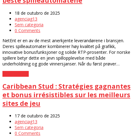
beste spilleautomatene
18 de outubro de 2025
agenciag13
Sem categoria
0 Comments
NetEnt er en av de mest anerkjente leverandørene i bransjen.
Deres spilleautomater kombinerer høy kvalitet på grafikk,
innovative bonusfunksjoner og solide RTP‑prosenter. For norske
spillere betyr dette en jevn spillopplevelse med både
underholdning og gode vinnersjanser. Når du først prøver…
Read More
→
Caribbean Stud : Stratégies gagnantes
et bonus irrésistibles sur les meilleurs
sites de jeu
17 de outubro de 2025
agenciag13
Sem categoria
0 Comments