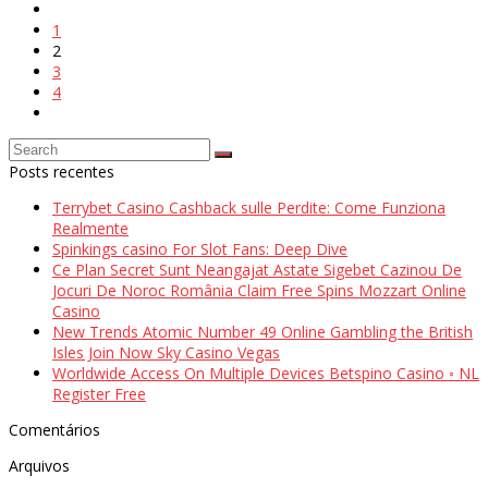
Previous
Page
1
Page
2
Page
3
Page
4
Next
Search
Submit
Posts recentes
Terrybet Casino Cashback sulle Perdite: Come Funziona
Realmente
Spinkings casino For Slot Fans: Deep Dive
Ce Plan Secret Sunt Neangajat Astate Sigebet Cazinou De
Jocuri De Noroc România Claim Free Spins Mozzart Online
Casino
New Trends Atomic Number 49 Online Gambling the British
Isles Join Now Sky Casino Vegas
Worldwide Access On Multiple Devices Betspino Casino ◦ NL
Register Free
Comentários
Arquivos