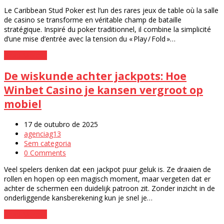
Le Caribbean Stud Poker est l’un des rares jeux de table où la salle
de casino se transforme en véritable champ de bataille
stratégique. Inspiré du poker traditionnel, il combine la simplicité
d’une mise d’entrée avec la tension du « Play / Fold »…
Read More
→
De wiskunde achter jackpots: Hoe
Winbet Casino je kansen vergroot op
mobiel
17 de outubro de 2025
agenciag13
Sem categoria
0 Comments
Veel spelers denken dat een jackpot puur geluk is. Ze draaien de
rollen en hopen op een magisch moment, maar vergeten dat er
achter de schermen een duidelijk patroon zit. Zonder inzicht in de
onderliggende kansberekening kun je snel je…
Read More
→