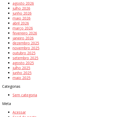
agosto 2026
julho 2026
junho 2026
maio 2026
abril 2026
março 2026
fevereiro 2026
janeiro 2026
dezembro 2025
novembro 2025
outubro 2025
setembro 2025
agosto 2025
julho 2025
junho 2025
maio 2025
Categorias
Sem categoria
Meta
Acessar